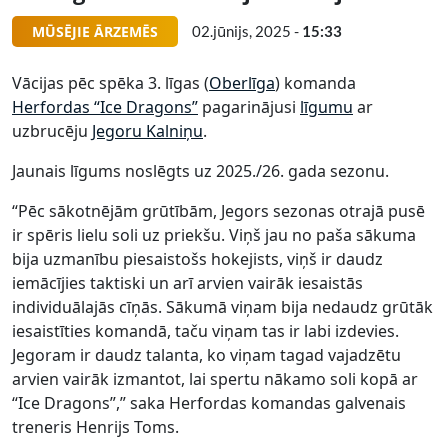
MŪSĒJIE ĀRZEMĒS
02.jūnijs, 2025 -
15:33
Vācijas pēc spēka 3. līgas (
Oberlīga
) komanda
Herfordas “Ice Dragons”
pagarinājusi
līgumu
ar
uzbrucēju
Jegoru Kalniņu
.
Jaunais līgums noslēgts uz 2025./26. gada sezonu.
“Pēc sākotnējām grūtībām, Jegors sezonas otrajā pusē
ir spēris lielu soli uz priekšu. Viņš jau no paša sākuma
bija uzmanību piesaistošs hokejists, viņš ir daudz
iemācījies taktiski un arī arvien vairāk iesaistās
individuālajās cīņās. Sākumā viņam bija nedaudz grūtāk
iesaistīties komandā, taču viņam tas ir labi izdevies.
Jegoram ir daudz talanta, ko viņam tagad vajadzētu
arvien vairāk izmantot, lai spertu nākamo soli kopā ar
“Ice Dragons”,” saka Herfordas komandas galvenais
treneris Henrijs Toms.