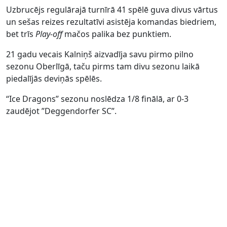
Uzbrucējs regulārajā turnīrā 41 spēlē guva divus vārtus
un sešas reizes rezultatīvi asistēja komandas biedriem,
bet trīs
Play-off
mačos palika bez punktiem.
21 gadu vecais Kalniņš aizvadīja savu pirmo pilno
sezonu Oberlīgā, taču pirms tam divu sezonu laikā
piedalījās deviņās spēlēs.
“Ice Dragons” sezonu noslēdza 1/8 finālā, ar 0-3
zaudējot ”Deggendorfer SC”.