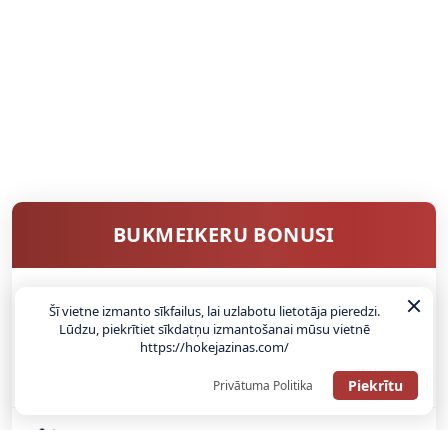
BUKMEIKERU BONUSI
Šī vietne izmanto sīkfailus, lai uzlabotu lietotāja pieredzi.
SAŅEMT BONUSU
Lūdzu, piekrītiet sīkdatņu izmantošanai mūsu vietnē
https://hokejazinas.com/
ATGŪSTI 20€ NO SAVAS PIRMĀS LIKMES! 100% IEPAZĪŠANĀS
ATMAKSA
Piekrītu
Privātuma Politika
SAŅEMT BONUSU