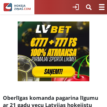
Oberlīgas komanda pagarina līgumu
ar 21 gadu vecu Latvijas hokejistu