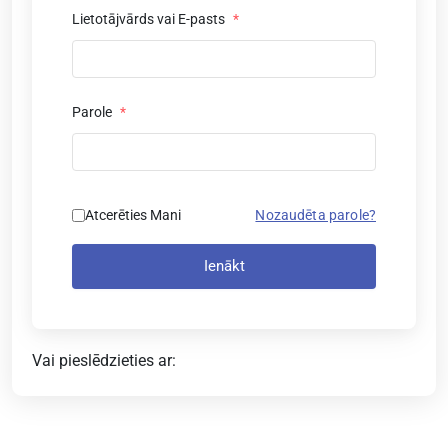
Lietotājvārds vai E-pasts
*
Parole
*
Atcerēties Mani
Nozaudēta parole?
Ienākt
Vai pieslēdzieties ar: