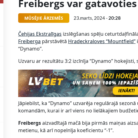
Freibergs var gatavoties 
MŪSĒJIE ĀRZEMĒS
23.marts, 2024 -
20:28
Čehijas Ekstralīgas
izslēgšanas spēļu ceturtdaļfināl
Freiberga
pārstāvētā
Hradeckraloves “Mountfield”
“Dynamo”.
Uzvaru ar rezultātu 3:2 izcīnīja “Dynamo” hokejisti, 
Jāpiebilst, ka “Dynamo” uzvarēja regulārajā sezonā 
komandām, kurai ir arī viens no lielākajiem budžet
Freibergs
aizvadītajā mačā bija pirmās maiņas aizs
metienu, kā arī nopelnīja koeficientu “-1”.