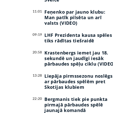
Feņenko par jauno klubu:
11:01
Man patīk pilsēta un arī
valsts (VIDEO)
LHF Prezidenta kausa spēles
09:19
tiks rādītas tiešraidē
Krastenbergs iemet jau 18.
20:58
sekundē un jaudīgi iesāk
pārbaudes spēļu ciklu (VIDEO
Liepāja pirmssezonu noslēgs
13:28
ar pārbaudes spēlēm pret
Skotijas klubiem
Bergmanis tiek pie punkta
22:20
pirmajā pārbaudes spēlē
jaunajā komandā