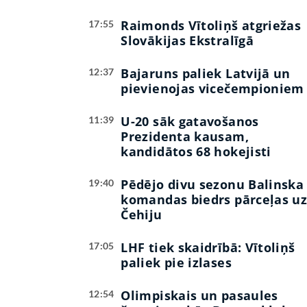
Raimonds Vītoliņš atgriežas
17:55
Slovākijas Ekstralīgā
Bajaruns paliek Latvijā un
12:37
pievienojas vicečempioniem
U-20 sāk gatavošanos
11:39
Prezidenta kausam,
kandidātos 68 hokejisti
Pēdējo divu sezonu Balinska
19:40
komandas biedrs pārceļas u
Čehiju
LHF tiek skaidrībā: Vītoliņš
17:05
paliek pie izlases
Olimpiskais un pasaules
12:54