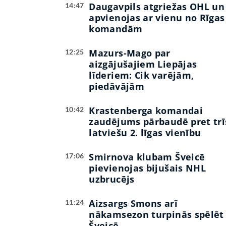
Daugavpils atgriežas OHL un
14:47
apvienojas ar vienu no Rīgas
komandām
Mazurs-Mago par
12:25
aizgājušajiem Liepājas
līderiem: Cik varējām,
piedāvājām
Krastenberga komandai
10:42
zaudējums pārbaudē pret trī
latviešu 2. līgas vienību
Smirnova klubam Šveicē
17:06
pievienojas bijušais NHL
uzbrucējs
Aizsargs Smons arī
11:24
nākamsezon turpinās spēlēt
Šveicē