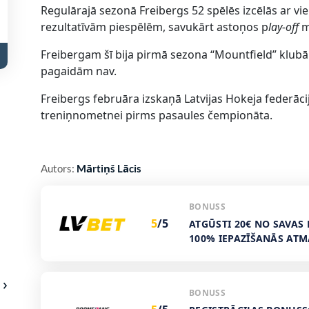
Regulārajā sezonā Freibergs 52 spēlēs izcēlās ar v
rezultatīvām piespēlēm, savukārt astoņos p
lay-off
m
Freibergam šī bija pirmā sezona “Mountfield” klu
pagaidām nav.
Freibergs februāra izskaņā Latvijas Hokeja federācija
treniņnometnei pirms pasaules čempionāta.
Autors:
Mārtiņš Lācis
BONUSS
5
/5
ATGŪSTI 20€ NO SAVAS 
100% IEPAZĪŠANĀS AT
BONUSS