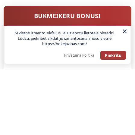
BUKMEIKERU BONUSI
Šī vietne izmanto sīkfailus, lai uzlabotu lietotāja pieredzi.
Lūdzu, piekrītiet sīkdatņu izmantošanai mūsu vietnē
SAŅEMT BONUSU
https://hokejazinas.com/
ATGŪSTI 20€ NO SAVAS PIRMĀS LIKMES! 100% IEPAZĪŠANĀS
Piekrītu
Privātuma Politika
ATMAKSA
SAŅEMT BONUSU
REĢISTRĀCIJAS BONUSS: 100% BONUSS LĪDZ €500
SAŅEMT BONUSU
Bonuss 100% līdz €100