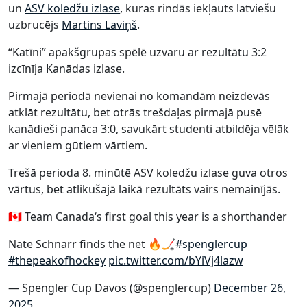
un
ASV koledžu izlase
, kuras rindās iekļauts latviešu
uzbrucējs
Martins Laviņš
.
“Katīni” apakšgrupas spēlē uzvaru ar rezultātu 3:2
izcīnīja Kanādas izlase.
Pirmajā periodā nevienai no komandām neizdevās
atklāt rezultātu, bet otrās trešdaļas pirmajā pusē
kanādieši panāca 3:0, savukārt studenti atbildēja vēlāk
ar vieniem gūtiem vārtiem.
Trešā perioda 8. minūtē ASV koledžu izlase guva otros
vārtus, bet atlikušajā laikā rezultāts vairs nemainījās.
🇨🇦 Team Canada‘s first goal this year is a shorthander
Nate Schnarr finds the net 🔥🏒
#spenglercup
#thepeakofhockey
pic.twitter.com/bYiVj4lazw
— Spengler Cup Davos (@spenglercup)
December 26,
2025