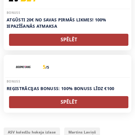
BONUSS
ATGŪSTI 20€ NO SAVAS PIRMĀS LIKMES! 100%
IEPAZĪŠANĀS ATMAKSA
SPĒLĒT
5
/5
BONUSS
REĢISTRĀCIJAS BONUSS: 100% BONUSS LĪDZ €100
SPĒLĒT
ASV koledžu hokeja izlase
Martins Laviņš