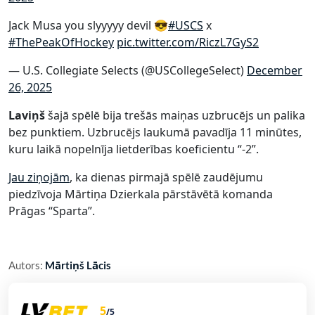
Jack Musa you slyyyyy devil 😎
#USCS
x
#ThePeakOfHockey
pic.twitter.com/RiczL7GyS2
— U.S. Collegiate Selects (@USCollegeSelect)
December
26, 2025
Laviņš
šajā spēlē bija trešās maiņas uzbrucējs un palika
bez punktiem. Uzbrucējs laukumā pavadīja 11 minūtes,
kuru laikā nopelnīja lietderības koeficientu “-2”.
Jau ziņojām
, ka dienas pirmajā spēlē zaudējumu
piedzīvoja Mārtiņa Dzierkala pārstāvētā komanda
Prāgas “Sparta”.
Autors:
Mārtiņš Lācis
5
/5