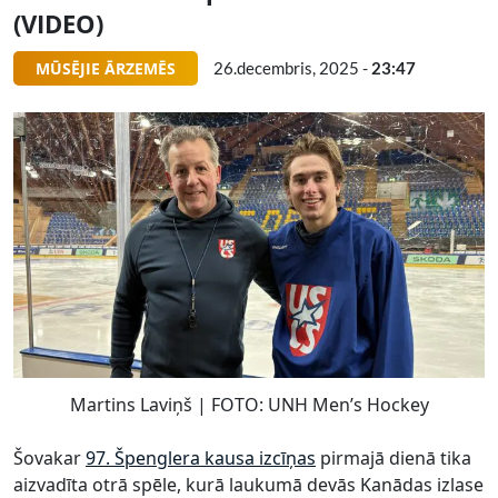
(VIDEO)
MŪSĒJIE ĀRZEMĒS
26.decembris, 2025 -
23:47
Martins Laviņš | FOTO: UNH Men’s Hockey
Šovakar
97. Špenglera kausa izcīņas
pirmajā dienā tika
aizvadīta otrā spēle, kurā laukumā devās Kanādas izlase