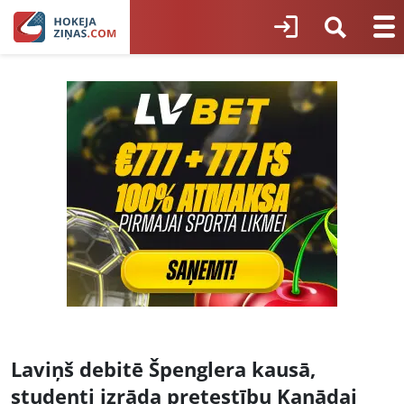
Laviņš debitē Špenglera kausā,
studenti izrāda pretestību Kanādai