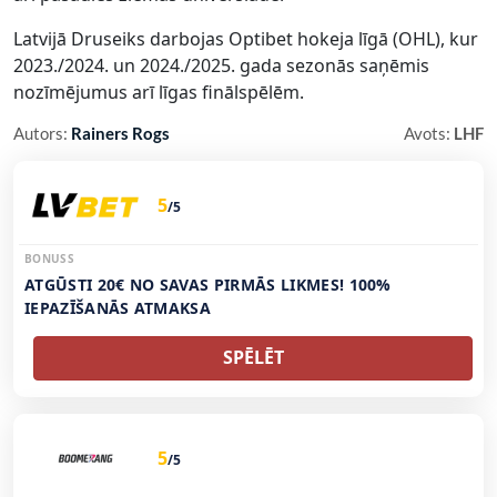
Latvijā Druseiks darbojas Optibet hokeja līgā (OHL), kur
2023./2024. un 2024./2025. gada sezonās saņēmis
nozīmējumus arī līgas finālspēlēm.
Autors:
Rainers Rogs
Avots:
LHF
5
/5
BONUSS
ATGŪSTI 20€ NO SAVAS PIRMĀS LIKMES! 100%
IEPAZĪŠANĀS ATMAKSA
SPĒLĒT
5
/5