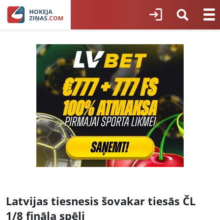
Latvijas tiesnesis šovakar tiesās ČL
1/8 fināla spēli