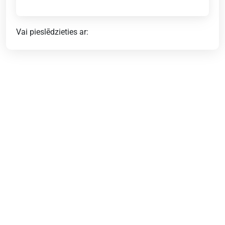
Vai pieslēdzieties ar: