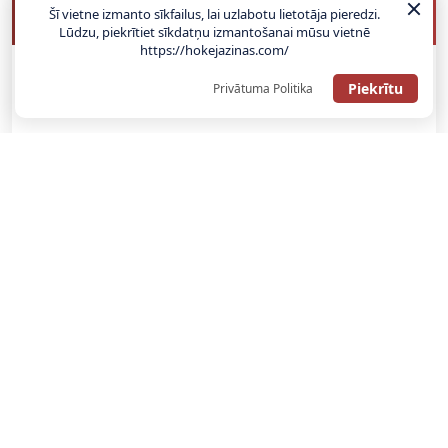
BUKMEIKERU BONUSI
Šī vietne izmanto sīkfailus, lai uzlabotu lietotāja pieredzi.
Lūdzu, piekrītiet sīkdatņu izmantošanai mūsu vietnē
https://hokejazinas.com/
Piekrītu
Privātuma Politika
SAŅEMT BONUSU
ATGŪSTI 20€ NO SAVAS PIRMĀS LIKMES! 100% IEPAZĪŠANĀS
ATMAKSA
SAŅEMT BONUSU
REĢISTRĀCIJAS BONUSS: 100% BONUSS LĪDZ €500
SAŅEMT BONUSU
Bonuss 100% līdz €100