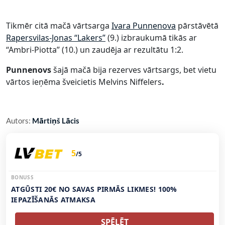
Tikmēr citā mačā vārtsarga
Ivara Punnenova
pārstāvētā
Rapersvilas-Jonas “Lakers”
(9.) izbraukumā tikās ar
“Ambri-Piotta” (10.) un zaudēja ar rezultātu 1:2.
Punnenovs
šajā mačā bija rezerves vārtsargs, bet vietu
vārtos ieņēma šveicietis Melvins Niffelers
.
Autors:
Mārtiņš Lācis
5
/5
BONUSS
ATGŪSTI 20€ NO SAVAS PIRMĀS LIKMES! 100%
IEPAZĪŠANĀS ATMAKSA
SPĒLĒT