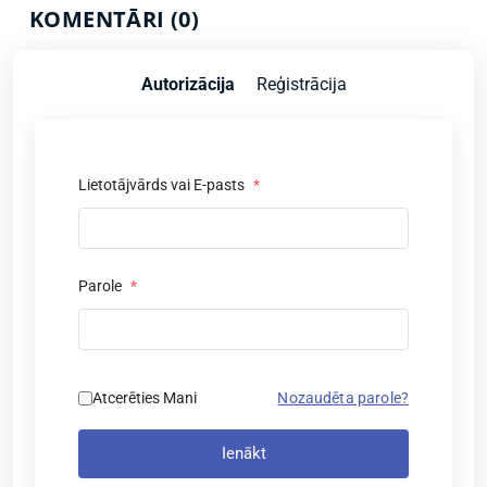
KOMENTĀRI (0)
Autorizācija
Reģistrācija
Lietotājvārds vai E-pasts
*
Parole
*
Atcerēties Mani
Nozaudēta parole?
Ienākt