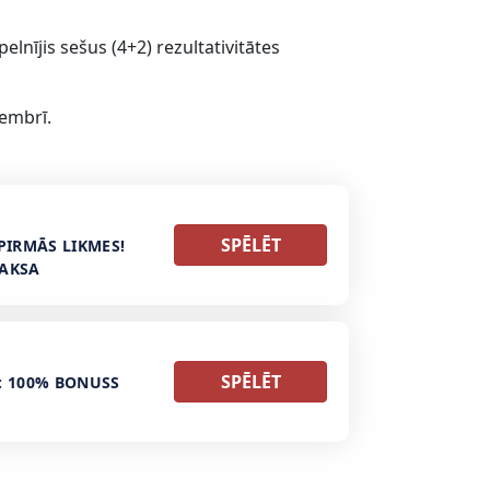
nījis sešus (4+2) rezultativitātes
embrī.
SPĒLĒT
PIRMĀS LIKMES!
MAKSA
SPĒLĒT
: 100% BONUSS