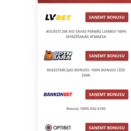
SAŅEMT BONUSU
ATGŪSTI 20€ NO SAVAS PIRMĀS LIKMES! 100%
IEPAZĪŠANĀS ATMAKSA
SAŅEMT BONUSU
REĢISTRĀCIJAS BONUSS: 100% BONUSS LĪDZ
€500
SAŅEMT BONUSU
Bonuss 100% līdz €100
SAŅEMT BONUSU