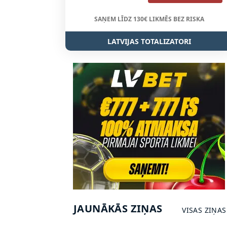
SAŅEM LĪDZ 130€ LIKMĒS BEZ RISKA
LATVIJAS TOTALIZATORI
JAUNĀKĀS ZIŅAS
VISAS ZIŅAS