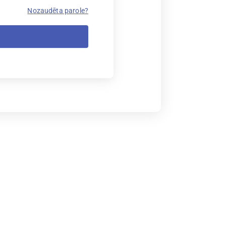
Nozaudēta parole?