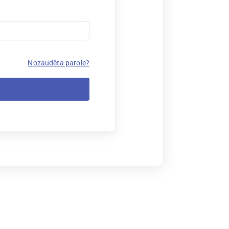
Nozaudēta parole?