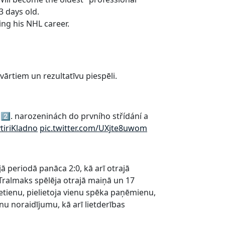
3 days old.
ng his NHL career.
vārtiem un rezultatīvu piespēli.
⃣2⃣. narozeninách do prvního střídání a
tiriKladno
pic.twitter.com/UXjte8uwom
ā periodā panāca 2:0, kā arī otrajā
Tralmaks spēlēja otrajā maiņā un 17
metienu, pielietoja vienu spēka paņēmienu,
nu noraidījumu, kā arī lietderības