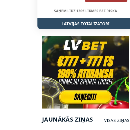
SAŅEM LĪDZ 130€ LIKMĒS BEZ RISKA
LATVIJAS TOTALIZATORI
JAUNĀKĀS ZIŅAS
VISAS ZIŅAS