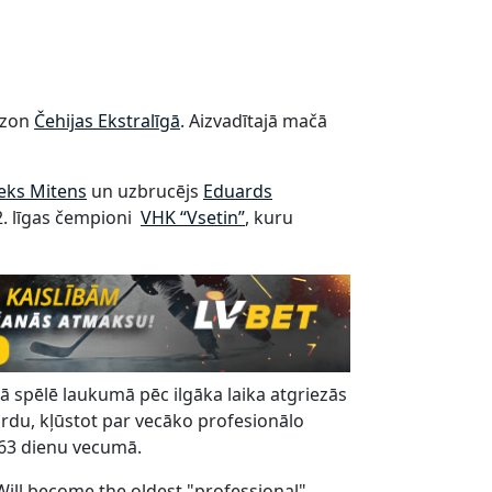
ezon
Čehijas Ekstralīgā
. Aizvadītajā mačā
eks Mitens
un uzbrucējs
Eduards
2. līgas čempioni
VHK “Vsetin”
, kuru
ajā spēlē laukumā pēc ilgāka laika atgriezās
ordu, kļūstot par vecāko profesionālo
 63 dienu vecumā.
 Will become the oldest "professional"