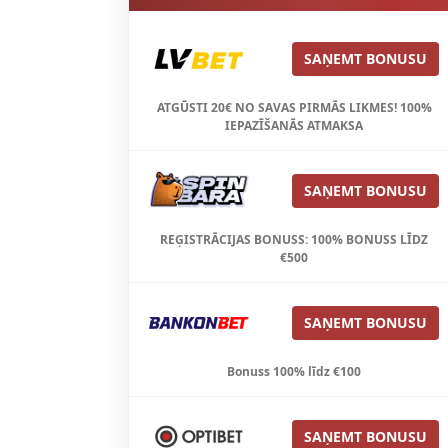
SAŅEMT BONUSU
ATGŪSTI 20€ NO SAVAS PIRMĀS LIKMES! 100%
IEPAZĪŠANĀS ATMAKSA
SAŅEMT BONUSU
REĢISTRĀCIJAS BONUSS: 100% BONUSS LĪDZ
€500
SAŅEMT BONUSU
Bonuss 100% līdz €100
SAŅEMT BONUSU