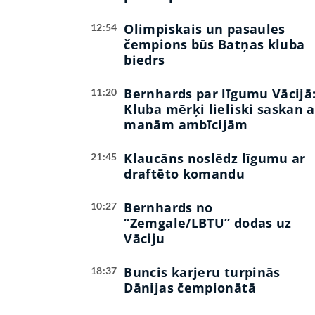
Olimpiskais un pasaules
12:54
čempions būs Batņas kluba
biedrs
Bernhards par līgumu Vācijā
11:20
Kluba mērķi lieliski saskan a
manām ambīcijām
Klaucāns noslēdz līgumu ar
21:45
draftēto komandu
Bernhards no
10:27
“Zemgale/LBTU” dodas uz
Vāciju
Buncis karjeru turpinās
18:37
Dānijas čempionātā