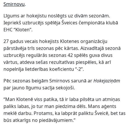
Smirnovu
.
Līgums ar hokejistu noslēgts uz divām sezonām.
Iepriekš uzbrucējs spēlēja Šveices čempionāta klubā
EHC “Kloten”.
27 gadus vecais hokejists Klotenes organizāciju
pārstāvēja trīs sezonas pēc kārtas. Aizvadītajā sezonā
uzbrucējs regulārās sezonas 42 spēlēs guva divus
vārtus, atdeva sešas rezultatīvas piespēles, kā arī
nopelnīja lietderības koeficientu “-2”.
Pēc sezonas beigām Smirnovs sarunā ar
Hokejaziņām
par jauno līgumu sacīja sekojoši.
“Man Klotenē viss patika, tā ir laba pilsēta un atmiņas
paliks labas, jo tur man piedzima dēls. Mans aģents
meklē darbu. Protams, ka labprāt paliktu Šveicē, bet tas
būs atkarīgs no piedāvājumiem.”