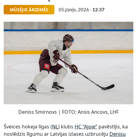
MŪSĒJIE ĀRZEMĒS
05.jūnijs, 2026 -
12:37
Deniss Smirnovs | FOTO: Ansis Ancovs, LHF
Šveices hokeja līgas (
NL
) klubs
HC “Ajoie”
pavēstījis, ka
noslēdzis līgumu ar Latvijas izlases uzbrucēju
Denisu