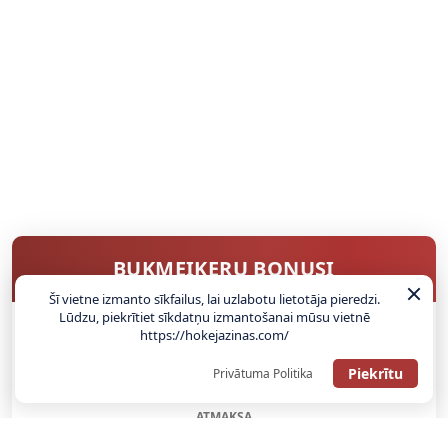
BUKMEIKERU BONUSI
Šī vietne izmanto sīkfailus, lai uzlabotu lietotāja pieredzi.
Lūdzu, piekrītiet sīkdatņu izmantošanai mūsu vietnē
https://hokejazinas.com/
SAŅEMT BONUSU
Piekrītu
Privātuma Politika
ATGŪSTI 20€ NO SAVAS PIRMĀS LIKMES! 100% IEPAZĪŠANĀS
ATMAKSA