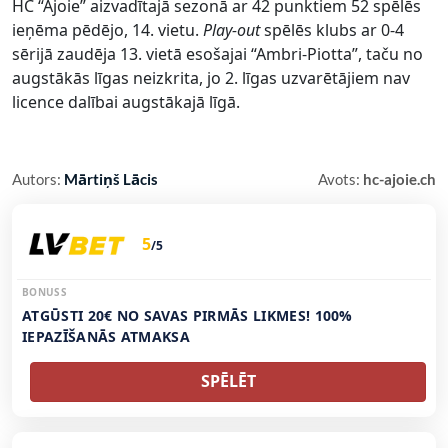
HC “Ajoie” aizvadītajā sezonā ar 42 punktiem 52 spēlēs
ieņēma pēdējo, 14. vietu.
Play-out
spēlēs klubs ar 0-4
sērijā zaudēja 13. vietā esošajai “Ambri-Piotta”, taču no
augstākās līgas neizkrita, jo 2. līgas uzvarētājiem nav
licence dalībai augstākajā līgā.
Autors:
Mārtiņš Lācis
Avots:
hc-ajoie.ch
5
/5
BONUSS
ATGŪSTI 20€ NO SAVAS PIRMĀS LIKMES! 100%
IEPAZĪŠANĀS ATMAKSA
SPĒLĒT