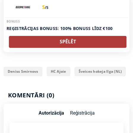
5
/5
BONUSS
REĢISTRĀCIJAS BONUSS: 100% BONUSS LĪDZ €100
SPĒLĒT
Deniss Smirnovs
HC Ajoie
Šveices hokeja līga (NL)
KOMENTĀRI (0)
Autorizācija
Reģistrācija