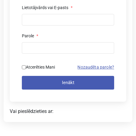
Lietotājvārds vai E-pasts
*
Parole
*
Atcerēties Mani
Nozaudēta parole?
Ienākt
Vai pieslēdzieties ar: