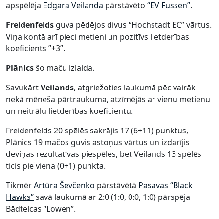
apspēlēja
Edgara Veilanda
pārstāvēto
“EV Fussen”
.
Freidenfelds
guva pēdējos divus “Hochstadt EC” vārtus.
Viņa kontā arī pieci metieni un pozitīvs lietderības
koeficients ”+3”.
Plānics
šo maču izlaida.
Savukārt
Veilands
, atgriežoties laukumā pēc vairāk
nekā mēneša pārtraukuma, atzīmējās ar vienu metienu
un neitrālu lietderības koeficientu.
Freidenfelds 20 spēlēs sakrājis 17 (6+11) punktus,
Plānics 19 mačos guvis astoņus vārtus un izdarījis
deviņas rezultatīvas piespēles, bet Veilands 13 spēlēs
ticis pie viena (0+1) punkta.
Tikmēr
Artūra Ševčenko
pārstāvētā
Pasavas “Black
Hawks”
savā laukumā ar 2:0 (1:0, 0:0, 1:0) pārspēja
Bādtelcas “Lowen”.