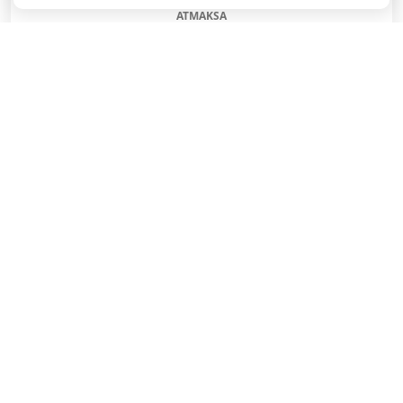
ATMAKSA
SAŅEMT BONUSU
REĢISTRĀCIJAS BONUSS: 100% BONUSS LĪDZ €500
SAŅEMT BONUSU
Bonuss 100% līdz €100
SAŅEMT BONUSU
SAŅEM LĪDZ 130€ LIKMĒS BEZ RISKA
LATVIJAS TOTALIZATORI