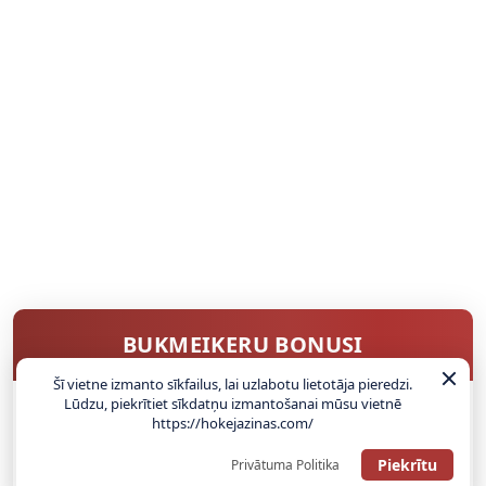
BUKMEIKERU BONUSI
Šī vietne izmanto sīkfailus, lai uzlabotu lietotāja pieredzi.
Lūdzu, piekrītiet sīkdatņu izmantošanai mūsu vietnē
https://hokejazinas.com/
SAŅEMT BONUSU
Piekrītu
Privātuma Politika
ATGŪSTI 20€ NO SAVAS PIRMĀS LIKMES! 100% IEPAZĪŠANĀS