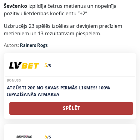
Ševčenko
izpildīja četrus metienus un nopelnīja
pozitīvu lietderības koeficientu ”+2”.
Uzbrucējs 23 spēlēs izcēlies ar deviņiem precīziem
metieniem un 13 rezultatīvām piespēlēm.
Autors:
Rainers Rogs
5
/5
BONUSS
ATGŪSTI 20€ NO SAVAS PIRMĀS LIKMES! 100%
IEPAZĪŠANĀS ATMAKSA
SPĒLĒT
5
/5