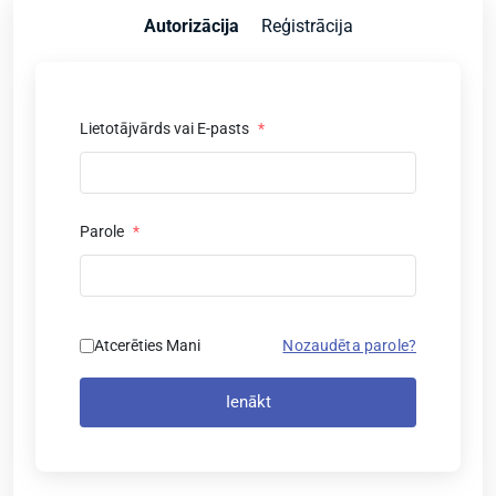
Autorizācija
Reģistrācija
Lietotājvārds vai E-pasts
*
Parole
*
Atcerēties Mani
Nozaudēta parole?
Ienākt