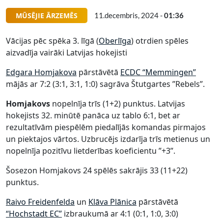
MŪSĒJIE ĀRZEMĒS
11.decembris, 2024 -
01:36
Vācijas pēc spēka 3. līgā (
Oberlīga
) otrdien spēles
aizvadīja vairāki Latvijas hokejisti
Edgara Homjakova
pārstāvētā
ECDC “Memmingen”
mājās ar 7:2 (3:1, 3:1, 1:0) sagrāva Štutgartes ”Rebels”.
Homjakovs
nopelnīja trīs (1+2) punktus. Latvijas
hokejists 32. minūtē panāca uz tablo 6:1, bet ar
rezultatīvām piespēlēm piedalījās komandas pirmajos
un piektajos vārtos. Uzbrucējs izdarīja trīs metienus un
nopelnīja pozitīvu lietderības koeficientu ”+3”.
Šosezon Homjakovs 24 spēlēs sakrājis 33 (11+22)
punktus.
Raivo Freidenfelda
un
Klāva Plānica
pārstāvētā
“Hochstadt EC”
izbraukumā ar 4:1 (0:1, 1:0, 3:0)