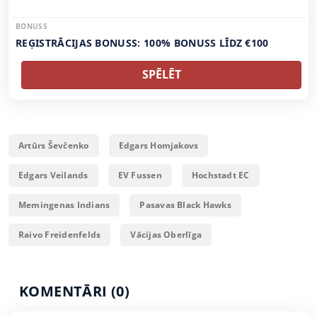
BONUSS
REĢISTRĀCIJAS BONUSS: 100% BONUSS LĪDZ €100
SPĒLĒT
Artūrs Ševčenko
Edgars Homjakovs
Edgars Veilands
EV Fussen
Hochstadt EC
Memingenas Indians
Pasavas Black Hawks
Raivo Freidenfelds
Vācijas Oberlīga
KOMENTĀRI (0)