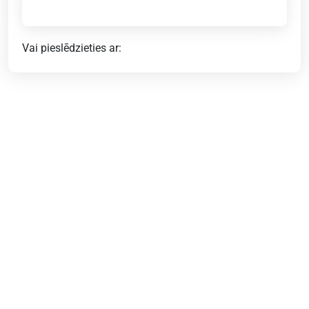
Vai pieslēdzieties ar: