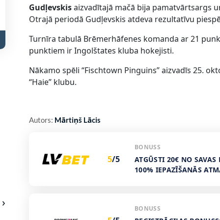
Gudļevskis
aizvadītajā mačā bija pamatvārtsargs un
Otrajā periodā Gudļevskis atdeva rezultatīvu pies
Turnīra tabulā Brēmerhāfenes komanda ar 21 punktu 
punktiem ir Ingolštates kluba hokejisti.
Nākamo spēli “Fischtown Pinguins” aizvadīs 25. okto
“Haie” klubu.
Autors:
Mārtiņš Lācis
BONUSS
5
/5
ATGŪSTI 20€ NO SAVAS 
100% IEPAZĪŠANĀS AT
BONUSS