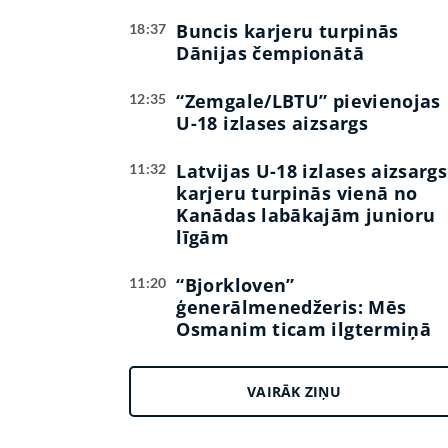
Buncis karjeru turpinās
18:37
Dānijas čempionātā
“Zemgale/LBTU” pievienojas
12:35
U-18 izlases aizsargs
Latvijas U-18 izlases aizsargs
11:32
karjeru turpinās vienā no
Kanādas labākajām junioru
līgām
“Bjorkloven”
11:20
ģenerālmenedžeris: Mēs
Osmanim ticam ilgtermiņā
VAIRĀK ZIŅU