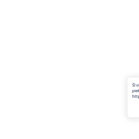
Šī v
pie
htt