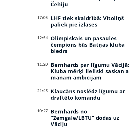
Čehiju
LHF tiek skaidrībā: Vītoliņš
17:05
paliek pie izlases
Olimpiskais un pasaules
12:54
čempions būs Batņas kluba
biedrs
Bernhards par līgumu Vācijā
11:20
Kluba mērķi lieliski saskan a
manām ambīcijām
Klaucāns noslēdz līgumu ar
21:45
draftēto komandu
Bernhards no
10:27
“Zemgale/LBTU” dodas uz
Vāciju