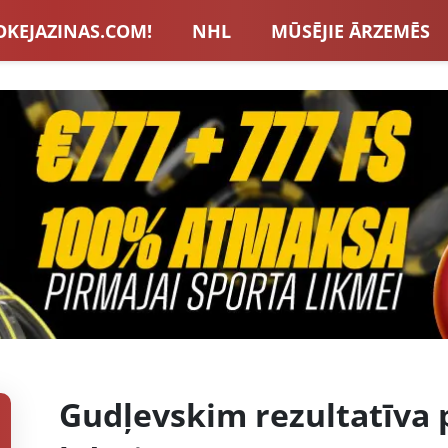
OKEJAZINAS.COM!
NHL
MŪSĒJIE ĀRZEMĒS
S IZLASE
EIROPA
LVBET BONUSI
JAUNA
U HOKEJS
BLOGI
INTERVIJAS
TOTALIZAT
ZATORU BONUSI
VISAS ZIŅAS
Gudļevskim rezultatīva p