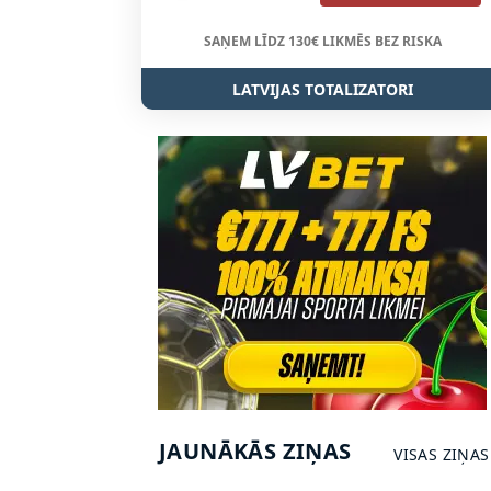
SAŅEM LĪDZ 130€ LIKMĒS BEZ RISKA
LATVIJAS TOTALIZATORI
JAUNĀKĀS ZIŅAS
VISAS ZIŅAS