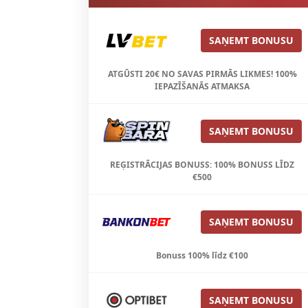
SAŅEMT BONUSU
ATGŪSTI 20€ NO SAVAS PIRMĀS LIKMES! 100%
IEPAZĪŠANĀS ATMAKSA
SAŅEMT BONUSU
REĢISTRĀCIJAS BONUSS: 100% BONUSS LĪDZ
€500
SAŅEMT BONUSU
Bonuss 100% līdz €100
SAŅEMT BONUSU