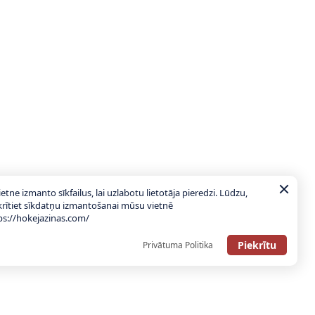
ietne izmanto sīkfailus, lai uzlabotu lietotāja pieredzi. Lūdzu,
krītiet sīkdatņu izmantošanai mūsu vietnē
ps://hokejazinas.com/
Piekrītu
Privātuma Politika