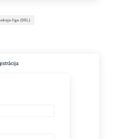
hokeja līga (DEL)
istrācija