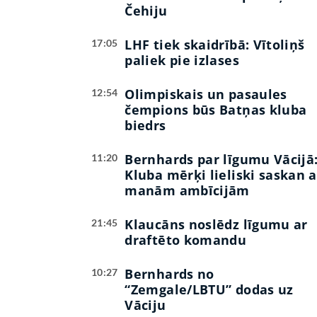
Čehiju
LHF tiek skaidrībā: Vītoliņš
17:05
paliek pie izlases
Olimpiskais un pasaules
12:54
čempions būs Batņas kluba
biedrs
Bernhards par līgumu Vācijā
11:20
Kluba mērķi lieliski saskan a
manām ambīcijām
Klaucāns noslēdz līgumu ar
21:45
draftēto komandu
Bernhards no
10:27
“Zemgale/LBTU” dodas uz
Vāciju