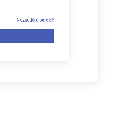
Nozaudēta parole?