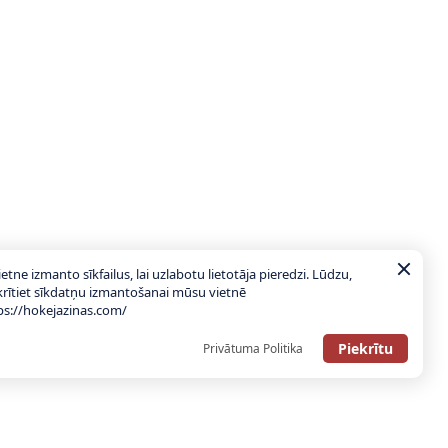
ietne izmanto sīkfailus, lai uzlabotu lietotāja pieredzi. Lūdzu,
krītiet sīkdatņu izmantošanai mūsu vietnē
ps://hokejazinas.com/
Piekrītu
Privātuma Politika