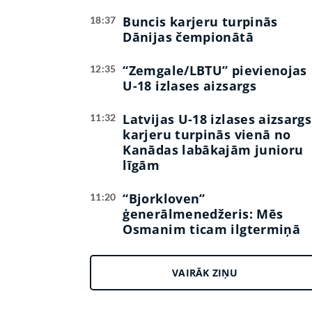
Buncis karjeru turpinās
18:37
Dānijas čempionātā
“Zemgale/LBTU” pievienojas
12:35
U-18 izlases aizsargs
Latvijas U-18 izlases aizsargs
11:32
karjeru turpinās vienā no
Kanādas labākajām junioru
līgām
“Bjorkloven”
11:20
ģenerālmenedžeris: Mēs
Osmanim ticam ilgtermiņā
VAIRĀK ZIŅU