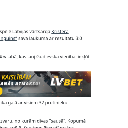
spēlē Latvijas vārtsarga
Kristera
inguins”
savā laukumā ar rezultātu 3:0
vīnu
labā, kas ļauj Gudļevska vienībai iekļūt
ika galā ar visiem 32 pretinieku
 uzvaru, no kurām divas “sausā”. Kopumā
 ripas spēlē. Septiņos
Play-off
mačos