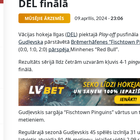
DEL finālā
MŪSĒJIE ĀRZEMĒS
09.aprīlis, 2024 -
23:06
Vācijas hokeja līgas (
DEL
) piektajā
Play-off
pusfināla 
Gudļevska
pārstāvētā
Brēmerhāfenes “Fischtown P
(0:0, 1:0, 2:0)
pārspēja
Minhenes “Red Bull”.
Rezultāts sērijā līdz četrām uzvarām kļuvis 4-1
p
ing
finālā.
Gudļevskis sargāja “Fischtown Pinguins” vārtus un t
metieniem.
Regulārajā sezonā Gudļevskis 45 spēlēs izcīnīja 31
latvietis atvairīja 91,4% metienu, ielaižot vidēji 2,09