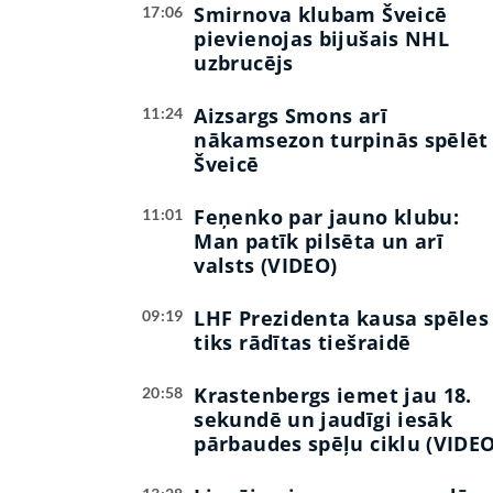
Smirnova klubam Šveicē
17:06
pievienojas bijušais NHL
uzbrucējs
Aizsargs Smons arī
11:24
nākamsezon turpinās spēlēt
Šveicē
Feņenko par jauno klubu:
11:01
Man patīk pilsēta un arī
valsts (VIDEO)
LHF Prezidenta kausa spēles
09:19
tiks rādītas tiešraidē
Krastenbergs iemet jau 18.
20:58
sekundē un jaudīgi iesāk
pārbaudes spēļu ciklu (VIDEO