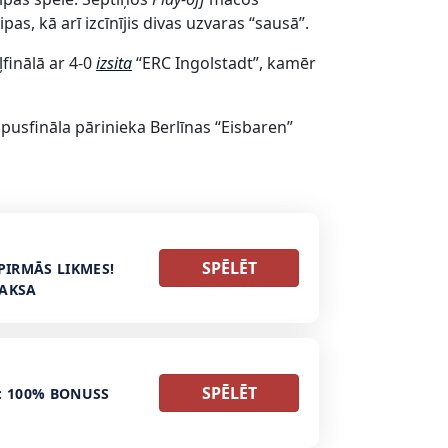
ipas, kā arī izcīnījis divas uzvaras “sausā”.
inālā ar 4-0
izsita
“ERC Ingolstadt”, kamēr
pusfināla pārinieka Berlīnas “Eisbaren”
SPĒLĒT
PIRMĀS LIKMES!
MAKSA
SPĒLĒT
: 100% BONUSS