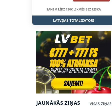
SAŅEM LĪDZ 130€ LIKMĒS BEZ RISKA
LATVIJAS TOTALIZATORI
JAUNĀKĀS ZIŅAS
VISAS ZIŅAS