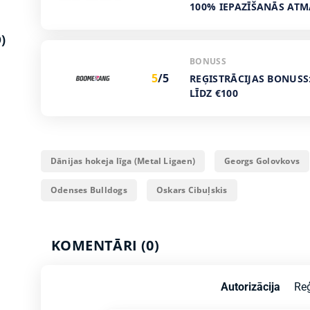
100% IEPAZĪŠANĀS AT
)
BONUSS
5
/5
REĢISTRĀCIJAS BONUSS
LĪDZ €100
Dānijas hokeja līga (Metal Ligaen)
Georgs Golovkovs
Odenses Bulldogs
Oskars Cibuļskis
KOMENTĀRI (0)
Autorizācija
Reģ