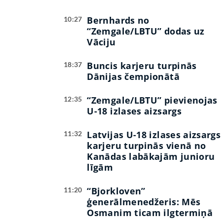
Bernhards no
10:27
“Zemgale/LBTU” dodas uz
Vāciju
Buncis karjeru turpinās
18:37
Dānijas čempionātā
“Zemgale/LBTU” pievienojas
12:35
U-18 izlases aizsargs
Latvijas U-18 izlases aizsargs
11:32
karjeru turpinās vienā no
Kanādas labākajām junioru
līgām
“Bjorkloven”
11:20
ģenerālmenedžeris: Mēs
Osmanim ticam ilgtermiņā