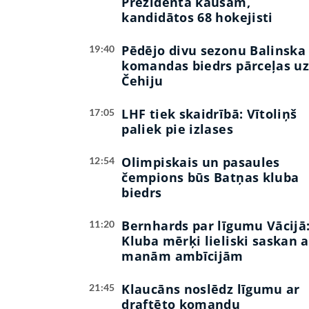
Prezidenta kausam,
kandidātos 68 hokejisti
Pēdējo divu sezonu Balinska
19:40
komandas biedrs pārceļas u
Čehiju
LHF tiek skaidrībā: Vītoliņš
17:05
paliek pie izlases
Olimpiskais un pasaules
12:54
čempions būs Batņas kluba
biedrs
Bernhards par līgumu Vācijā
11:20
Kluba mērķi lieliski saskan a
manām ambīcijām
Klaucāns noslēdz līgumu ar
21:45
draftēto komandu