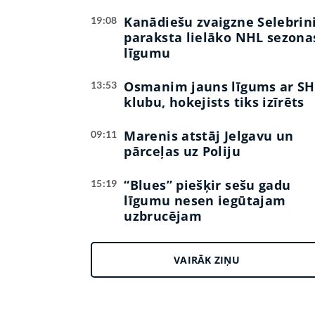
Kanādiešu zvaigzne Selebrin
19:08
paraksta lielāko NHL sezona
līgumu
Osmanim jauns līgums ar SH
13:53
klubu, hokejists tiks izīrēts
Marenis atstāj Jelgavu un
09:11
pārceļas uz Poliju
“Blues” piešķir sešu gadu
15:19
līgumu nesen iegūtajam
uzbrucējam
VAIRĀK ZIŅU