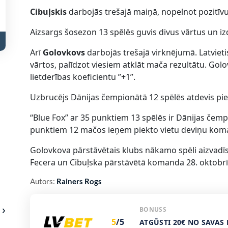
Cibuļskis
darbojās trešajā maiņā, nopelnot pozitīvu 
Aizsargs šosezon 13 spēlēs guvis divus vārtus un izda
Arī
Golovkovs
darbojās trešajā virknējumā. Latvieti
vārtos, palīdzot viesiem atklāt mača rezultātu. Gol
lietderības koeficientu ”+1”.
Uzbrucējs Dānijas čempionātā 12 spēlēs atdevis piec
“Blue Fox” ar 35 punktiem 13 spēlēs ir Dānijas čemp
punktiem 12 mačos ieņem piekto vietu deviņu ko
Golovkova pārstāvētais klubs nākamo spēli aizvadīs 
Fecera un Cibuļska pārstāvētā komanda 28. oktobrī t
Autors:
Rainers Rogs
BONUSS
5
/5
ATGŪSTI 20€ NO SAVAS 