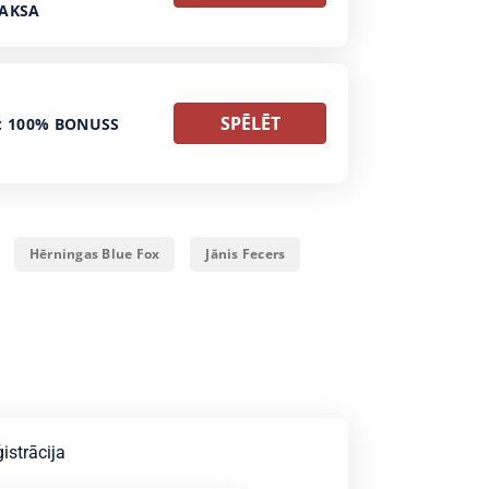
MAKSA
SPĒLĒT
: 100% BONUSS
Hērningas Blue Fox
Jānis Fecers
istrācija