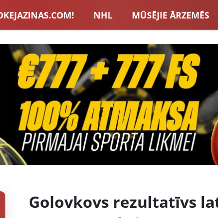
OKEJAZINAS.COM!
NHL
MŪSĒJIE ĀRZEMĒS
S IZLASE
EIROPA
LVBET BONUSI
JAUNA
U HOKEJS
BLOGI
INTERVIJAS
TOTALIZAT
ZATORU BONUSI
VISAS ZIŅAS
Golovkovs rezultatīvs la