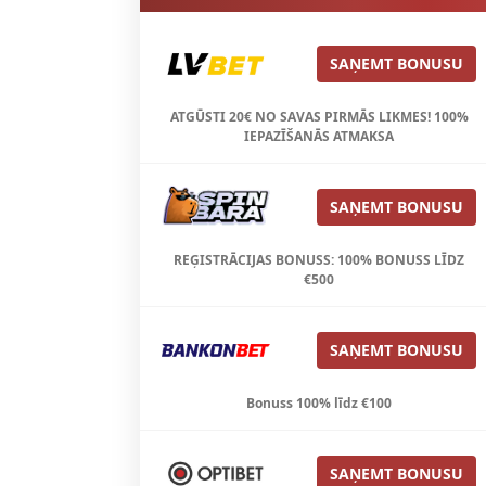
SAŅEMT BONUSU
ATGŪSTI 20€ NO SAVAS PIRMĀS LIKMES! 100%
IEPAZĪŠANĀS ATMAKSA
SAŅEMT BONUSU
REĢISTRĀCIJAS BONUSS: 100% BONUSS LĪDZ
€500
SAŅEMT BONUSU
Bonuss 100% līdz €100
SAŅEMT BONUSU