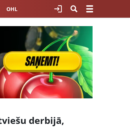
OHL
TNES HOKEJS
ORI LATVIJĀ
tviešu derbijā,