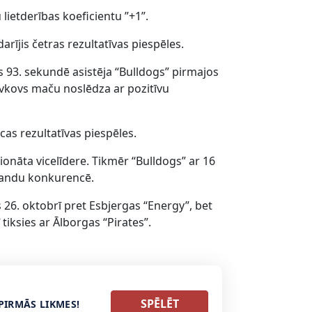
lietderības koeficientu ”+1”.
rījis četras rezultatīvas piespēles.
s 93. sekundē asistēja “Bulldogs” pirmajos
ovkovs maču noslēdza ar pozitīvu
as rezultatīvas piespēles.
ionāta vicelīdere. Tikmēr “Bulldogs” ar 16
mandu konkurencē.
26. oktobrī pret Esbjergas “Energy”, bet
iksies ar Ālborgas “Pirates”.
SPĒLĒT
PIRMĀS LIKMES!