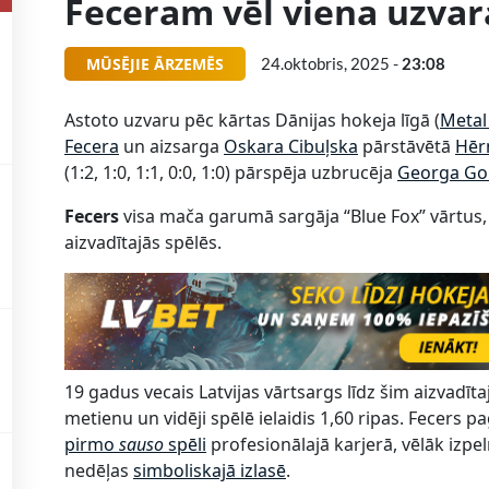
Feceram vēl viena uzvar
MŪSĒJIE ĀRZEMĒS
24.oktobris, 2025 -
23:08
Astoto uzvaru pēc kārtas Dānijas hokeja līgā (
Metal
Fecera
un aizsarga
Oskara Cibuļska
pārstāvētā
Hēr
(1:2, 1:0, 1:1, 0:0, 1:0) pārspēja uzbrucēja
Georga Go
Fecers
visa mača garumā sargāja “Blue Fox” vārtus,
aizvadītajās spēlēs.
19 gadus vecais Latvijas vārtsargs līdz šim aizvadīta
metienu un vidēji spēlē ielaidis 1,60 ripas. Fecers 
pirmo
sauso
spēli
profesionālajā karjerā, vēlāk izpe
nedēļas
simboliskajā izlasē
.