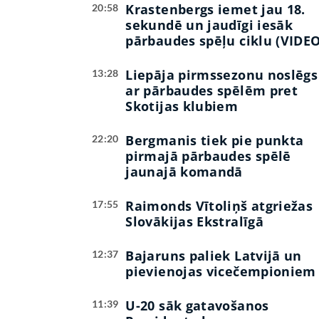
Krastenbergs iemet jau 18.
20:58
sekundē un jaudīgi iesāk
pārbaudes spēļu ciklu (VIDEO
Liepāja pirmssezonu noslēgs
13:28
ar pārbaudes spēlēm pret
Skotijas klubiem
Bergmanis tiek pie punkta
22:20
pirmajā pārbaudes spēlē
jaunajā komandā
Raimonds Vītoliņš atgriežas
17:55
Slovākijas Ekstralīgā
Bajaruns paliek Latvijā un
12:37
pievienojas vicečempioniem
U-20 sāk gatavošanos
11:39