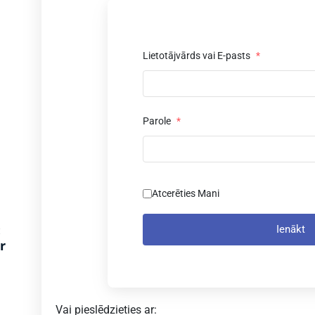
Lietotājvārds vai E-pasts
*
z
Parole
*
Atcerēties Mani
:
Ienākt
r
Vai pieslēdzieties ar: