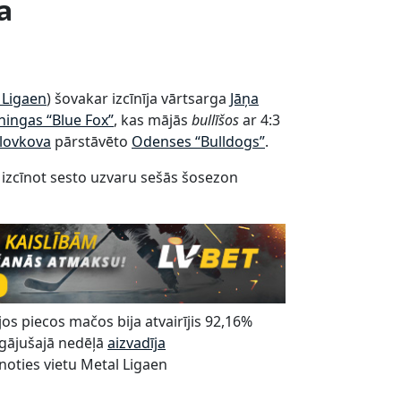
a
 Ligaen
) šovakar izcīnīja vārtsarga
Jāņa
ningas “Blue Fox”
, kas mājās
bullīšos
ar 4:3
lovkova
pārstāvēto
Odenses “Bulldogs”
.
 izcīnot sesto uzvaru sešās šosezon
jos piecos mačos bija atvairījis 92,16%
pagājušajā nedēļā
aizvadīja
lnoties vietu Metal Ligaen