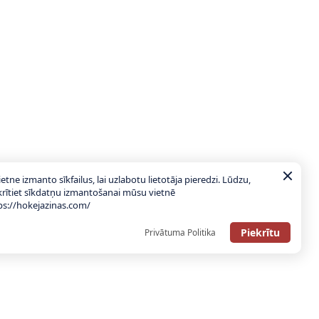
ietne izmanto sīkfailus, lai uzlabotu lietotāja pieredzi. Lūdzu,
krītiet sīkdatņu izmantošanai mūsu vietnē
ps://hokejazinas.com/
Piekrītu
Privātuma Politika