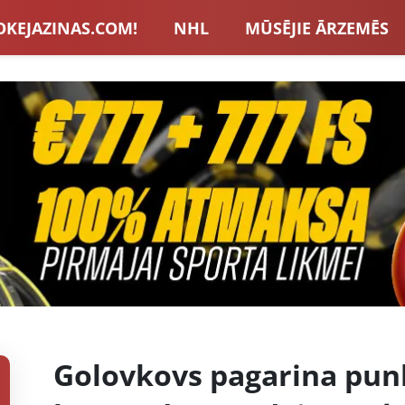
OKEJAZINAS.COM!
NHL
MŪSĒJIE ĀRZEMĒS
S IZLASE
EIROPA
LVBET BONUSI
JAUNA
U HOKEJS
BLOGI
INTERVIJAS
TOTALIZAT
ZATORU BONUSI
VISAS ZIŅAS
Golovkovs pagarina punk