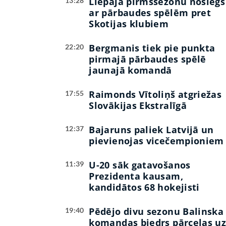
Liepāja pirmssezonu noslēgs
13:28
ar pārbaudes spēlēm pret
Skotijas klubiem
Bergmanis tiek pie punkta
22:20
pirmajā pārbaudes spēlē
jaunajā komandā
Raimonds Vītoliņš atgriežas
17:55
Slovākijas Ekstralīgā
Bajaruns paliek Latvijā un
12:37
pievienojas vicečempioniem
U-20 sāk gatavošanos
11:39
Prezidenta kausam,
kandidātos 68 hokejisti
Pēdējo divu sezonu Balinska
19:40
komandas biedrs pārceļas u