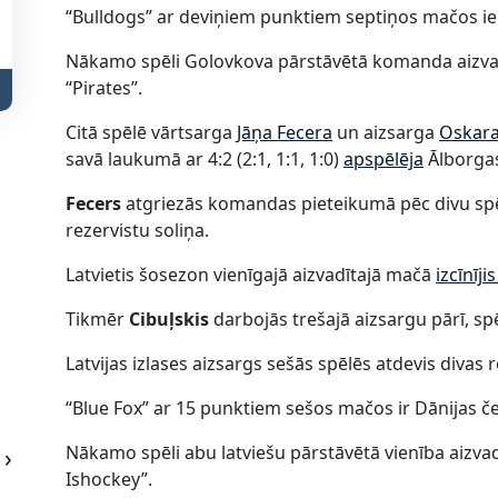
“Bulldogs” ar deviņiem punktiem septiņos mačos ieņ
Nākamo spēli Golovkova pārstāvētā komanda aizvad
“Pirates”.
Citā spēlē vārtsarga
Jāņa Fecera
un aizsarga
Oskara
savā laukumā ar 4:2 (2:1, 1:1, 1:0)
apspēlēja
Ālborgas
Fecers
atgriezās komandas pieteikumā pēc divu spē
rezervistu soliņa.
Latvietis šosezon vienīgajā aizvadītajā mačā
izcīnīji
Tikmēr
Cibuļskis
darbojās trešajā aizsargu pārī, spē
Latvijas izlases aizsargs sešās spēlēs atdevis divas r
“Blue Fox” ar 15 punktiem sešos mačos ir Dānijas č
Nākamo spēli abu latviešu pārstāvētā vienība aizva
Ishockey”.