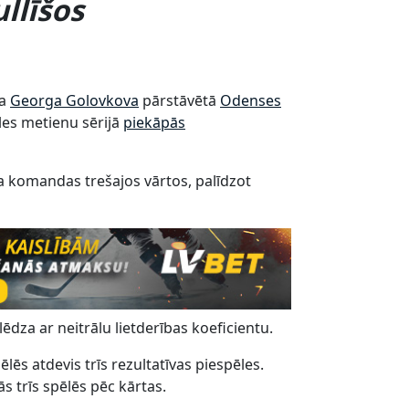
llīšos
ja
Georga Golovkova
pārstāvētā
Odenses
pēles metienu sērijā
piekāpās
a komandas trešajos vārtos, palīdzot
ēdza ar neitrālu lietderības koeficientu.
s atdevis trīs rezultatīvas piespēles.
s trīs spēlēs pēc kārtas.