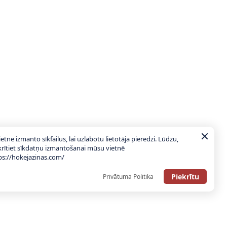
ietne izmanto sīkfailus, lai uzlabotu lietotāja pieredzi. Lūdzu,
krītiet sīkdatņu izmantošanai mūsu vietnē
ps://hokejazinas.com/
Piekrītu
Privātuma Politika