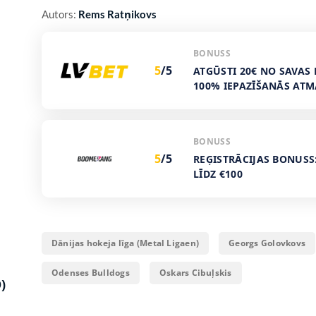
Autors:
Rems Ratņikovs
BONUSS
5
/5
ATGŪSTI 20€ NO SAVAS 
100% IEPAZĪŠANĀS AT
BONUSS
5
/5
REĢISTRĀCIJAS BONUSS
LĪDZ €100
Dānijas hokeja līga (Metal Ligaen)
Georgs Golovkovs
Odenses Bulldogs
Oskars Cibuļskis
)