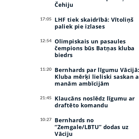
Čehiju
LHF tiek skaidrībā: Vītoliņš
17:05
paliek pie izlases
Olimpiskais un pasaules
12:54
čempions būs Batņas kluba
biedrs
Bernhards par līgumu Vācijā
11:20
Kluba mērķi lieliski saskan a
manām ambīcijām
Klaucāns noslēdz līgumu ar
21:45
draftēto komandu
Bernhards no
10:27
“Zemgale/LBTU” dodas uz
Vāciju