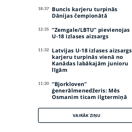
Buncis karjeru turpinās
18:37
Dānijas čempionātā
“Zemgale/LBTU” pievienojas
12:35
U-18 izlases aizsargs
Latvijas U-18 izlases aizsargs
11:32
karjeru turpinās vienā no
Kanādas labākajām junioru
līgām
“Bjorkloven”
11:20
ģenerālmenedžeris: Mēs
Osmanim ticam ilgtermiņā
VAIRĀK ZIŅU