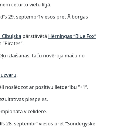
em ceturto vietu līgā.
īs 29. septembrī viesos pret Ālborgas
 Cibuļska
pārstāvētā
Hērningas “Blue Fox”
 “Pirates”.
ļu izlaišanas, taču novēroja maču no
s uzvaru
.
li noslēdzot ar pozitīvu lietderību “+1”.
ezultatīvas piespēles.
empionāta vicelīdere.
dīs 28. septembrī viesos pret “Sonderjyske