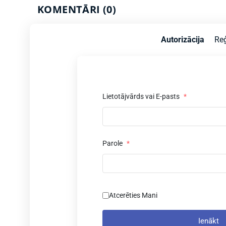
KOMENTĀRI (0)
Autorizācija
Reģ
Lietotājvārds vai E-pasts
*
Parole
*
Atcerēties Mani
Ienākt
z