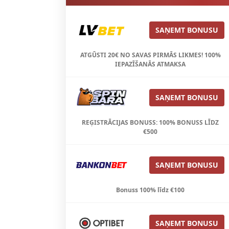
SAŅEMT BONUSU
ATGŪSTI 20€ NO SAVAS PIRMĀS LIKMES! 100%
IEPAZĪŠANĀS ATMAKSA
SAŅEMT BONUSU
REĢISTRĀCIJAS BONUSS: 100% BONUSS LĪDZ
€500
SAŅEMT BONUSU
Bonuss 100% līdz €100
SAŅEMT BONUSU