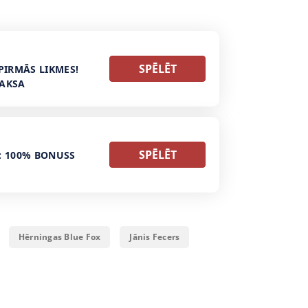
SPĒLĒT
PIRMĀS LIKMES!
MAKSA
SPĒLĒT
: 100% BONUSS
Hērningas Blue Fox
Jānis Fecers