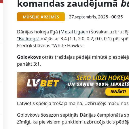
komandas zaudējumā
bu
MŪSĒJIE ĀRZEMĒS
27.septembris, 2025 -
00:25
Dānijas hokeja līgā (
Metal Ligaen
) šovakar uzbrucē
“Bulldogs”
mājās ar 3:4 (1:1, 2:0, 0:2, 0:0, 0:1) pēcs
Fredrikshāvnas “White Hawks”.
Golovkovs
otrās trešdaļas pēdējā minūtē piespēlēj
panākt 3:1.
Latvietis spēlēja trešajā maiņā. Uzbrucējs maču nosl
Golovkovs šosezon septiņās Dānijas čempionāta spēlē
Zīmīgi, ka pie visiem punktiem uzbrucējs ticis pēdējā