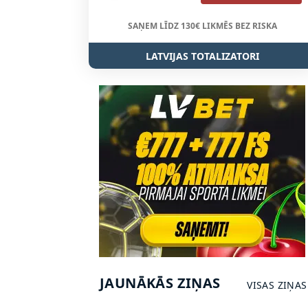
SAŅEM LĪDZ 130€ LIKMĒS BEZ RISKA
LATVIJAS TOTALIZATORI
JAUNĀKĀS ZIŅAS
VISAS ZIŅAS