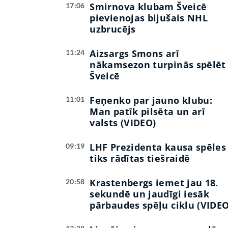
Smirnova klubam Šveicē
17:06
pievienojas bijušais NHL
uzbrucējs
Aizsargs Smons arī
11:24
nākamsezon turpinās spēlēt
Šveicē
Feņenko par jauno klubu:
11:01
Man patīk pilsēta un arī
valsts (VIDEO)
LHF Prezidenta kausa spēles
09:19
tiks rādītas tiešraidē
Krastenbergs iemet jau 18.
20:58
sekundē un jaudīgi iesāk
pārbaudes spēļu ciklu (VIDEO