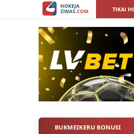
TIKAI H
LATVIJA
SIEVIEŠ
TOTALI
BUKMEIKERU BONUSI