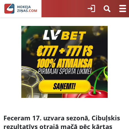
Feceram 17. uzvara sezonā, Cibuļskis
rezultatīvs otrajā mačā pēc kārtas