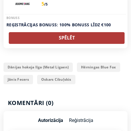
5
/5
BONUSS
REĢISTRĀCIJAS BONUSS: 100% BONUSS LĪDZ €100
SPĒLĒT
Dānijas hokeja līga (Metal Ligaen)
Hērningas Blue Fox
Jānis Fecers
Oskars Cibuļskis
KOMENTĀRI (0)
Autorizācija
Reģistrācija