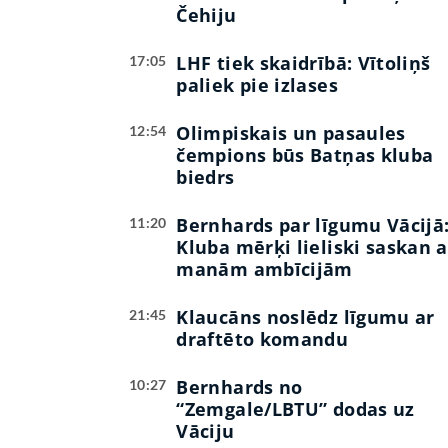
Čehiju
LHF tiek skaidrībā: Vītoliņš
17:05
paliek pie izlases
Olimpiskais un pasaules
12:54
čempions būs Batņas kluba
biedrs
Bernhards par līgumu Vācijā
11:20
Kluba mērķi lieliski saskan a
manām ambīcijām
Klaucāns noslēdz līgumu ar
21:45
draftēto komandu
Bernhards no
10:27
“Zemgale/LBTU” dodas uz
Vāciju