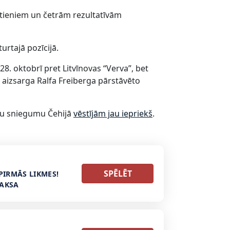
etieniem un četrām rezultatīvām
rtajā pozīcijā.
. oktobrī pret Litvīnovas “Verva”, bet
 aizsarga Ralfa Freiberga pārstāvēto
ešu sniegumu Čehijā
vēstījām jau iepriekš
.
SPĒLĒT
PIRMĀS LIKMES!
MAKSA