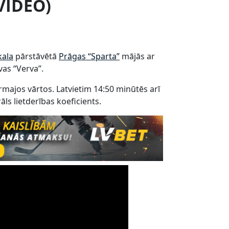
(VIDEO)
kala
pārstāvētā
Prāgas “Sparta”
mājās ar
ovas “Verva”.
rmajos vārtos. Latvietim 14:50 minūtēs arī
ls lietderības koeficients.