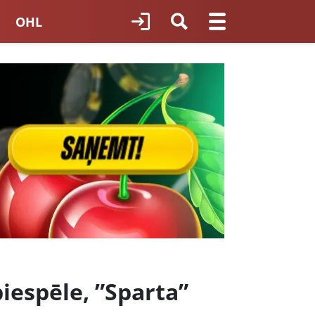
OHL
TNES HOKEJS
ORI LATVIJĀ
iespēle, ”Sparta”