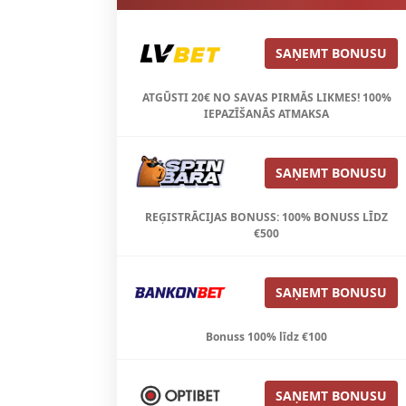
SAŅEMT BONUSU
ATGŪSTI 20€ NO SAVAS PIRMĀS LIKMES! 100%
IEPAZĪŠANĀS ATMAKSA
SAŅEMT BONUSU
REĢISTRĀCIJAS BONUSS: 100% BONUSS LĪDZ
€500
SAŅEMT BONUSU
Bonuss 100% līdz €100
SAŅEMT BONUSU