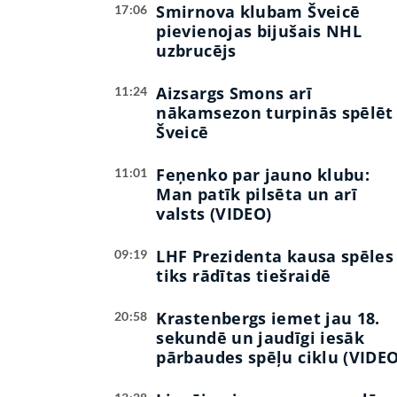
Smirnova klubam Šveicē
17:06
pievienojas bijušais NHL
uzbrucējs
Aizsargs Smons arī
11:24
nākamsezon turpinās spēlēt
Šveicē
Feņenko par jauno klubu:
11:01
Man patīk pilsēta un arī
valsts (VIDEO)
LHF Prezidenta kausa spēles
09:19
tiks rādītas tiešraidē
Krastenbergs iemet jau 18.
20:58
sekundē un jaudīgi iesāk
pārbaudes spēļu ciklu (VIDEO