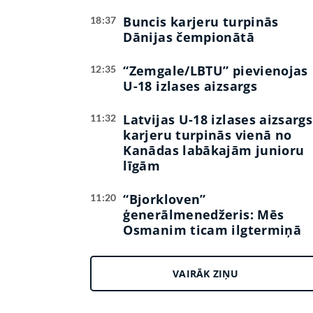
Buncis karjeru turpinās
18:37
Dānijas čempionātā
“Zemgale/LBTU” pievienojas
12:35
U-18 izlases aizsargs
Latvijas U-18 izlases aizsargs
11:32
karjeru turpinās vienā no
Kanādas labākajām junioru
līgām
“Bjorkloven”
11:20
ģenerālmenedžeris: Mēs
Osmanim ticam ilgtermiņā
VAIRĀK ZIŅU