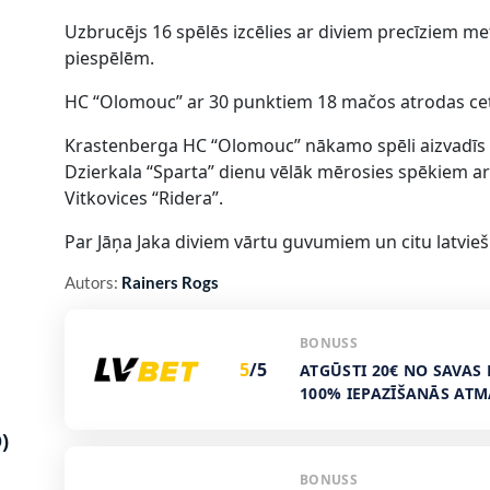
Uzbrucējs 16 spēlēs izcēlies ar diviem precīziem m
piespēlēm.
HC “Olomouc” ar 30 punktiem 18 mačos atrodas cetu
Krastenberga HC “Olomouc” nākamo spēli aizvadīs 28
Dzierkala “Sparta” dienu vēlāk mērosies spēkiem ar
Vitkovices “Ridera”.
Par Jāņa Jaka diviem vārtu guvumiem un citu latvi
Autors:
Rainers Rogs
BONUSS
5
/5
ATGŪSTI 20€ NO SAVAS 
100% IEPAZĪŠANĀS AT
)
BONUSS