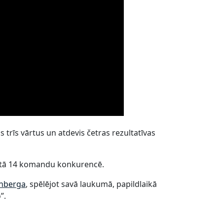
 trīs vārtus un atdevis četras rezultatīvas
ietā 14 komandu konkurencē.
enberga
, spēlējot savā laukumā, papildlaikā
”.