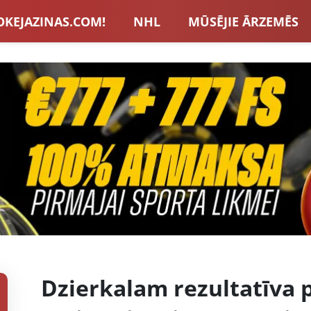
OKEJAZINAS.COM!
NHL
MŪSĒJIE ĀRZEMĒS
S IZLASE
EIROPA
LVBET BONUSI
JAUNA
U HOKEJS
BLOGI
INTERVIJAS
TOTALIZAT
ZATORU BONUSI
VISAS ZIŅAS
Dzierkalam rezultatīva p