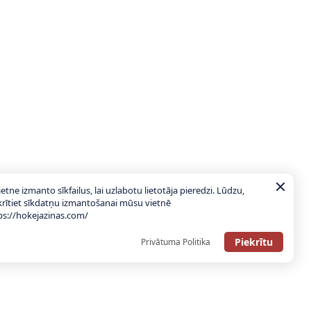
ietne izmanto sīkfailus, lai uzlabotu lietotāja pieredzi. Lūdzu,
krītiet sīkdatņu izmantošanai mūsu vietnē
ps://hokejazinas.com/
Piekrītu
Privātuma Politika