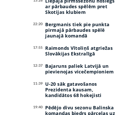
Liepāja pirmssezonu noslēgs
13:28
ar pārbaudes spēlēm pret
Skotijas klubiem
Bergmanis tiek pie punkta
22:20
pirmajā pārbaudes spēlē
jaunajā komandā
Raimonds Vītoliņš atgriežas
17:55
Slovākijas Ekstralīgā
Bajaruns paliek Latvijā un
12:37
pievienojas vicečempioniem
U-20 sāk gatavošanos
11:39
Prezidenta kausam,
kandidātos 68 hokejisti
Pēdējo divu sezonu Balinska
19:40
komandas biedrs pārceļas u