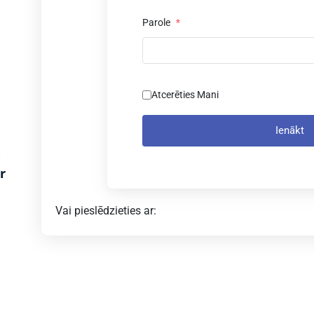
Parole
*
Atcerēties Mani
Ienākt
:
r
Vai pieslēdzieties ar: