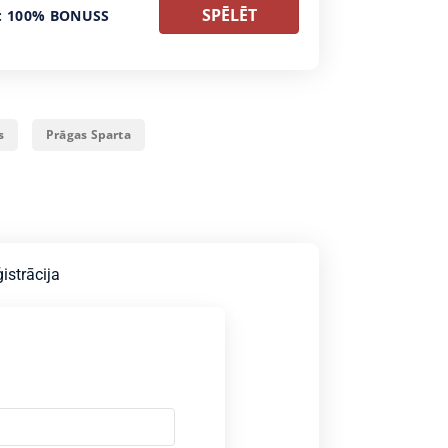
SPĒLĒT
: 100% BONUSS
s
Prāgas Sparta
istrācija