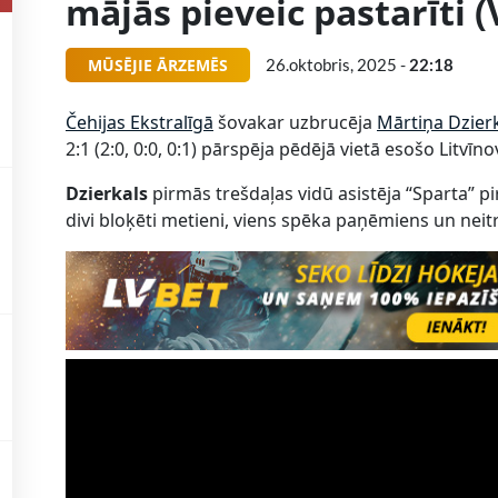
mājās pieveic pastarīti 
MŪSĒJIE ĀRZEMĒS
26.oktobris, 2025 -
22:18
Čehijas Ekstralīgā
šovakar uzbrucēja
Mārtiņa Dzier
2:1 (2:0, 0:0, 0:1) pārspēja pēdējā vietā esošo Litvīn
Dzierkals
pirmās trešdaļas vidū asistēja “Sparta” pi
divi bloķēti metieni, viens spēka paņēmiens un neitrā