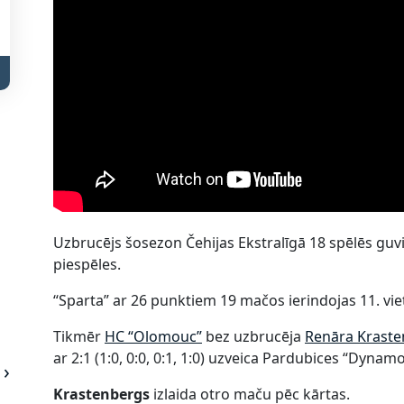
Uzbrucējs šosezon Čehijas Ekstralīgā 18 spēlēs guvis
piespēles.
“Sparta” ar 26 punktiem 19 mačos ierindojas 11. v
Tikmēr
HC “Olomouc”
bez uzbrucēja
Renāra Krast
ar 2:1 (1:0, 0:0, 0:1, 1:0) uzveica Pardubices “Dynamo
Krastenbergs
izlaida otro maču pēc kārtas.