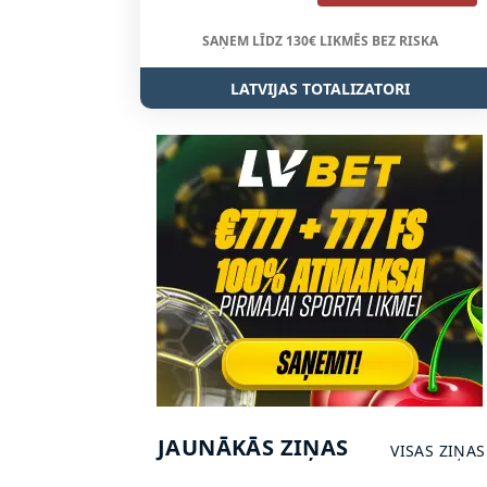
SAŅEM LĪDZ 130€ LIKMĒS BEZ RISKA
LATVIJAS TOTALIZATORI
JAUNĀKĀS ZIŅAS
VISAS ZIŅAS