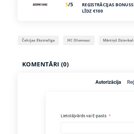
5
/5
REĢISTRĀCIJAS BONUSS
LĪDZ €100
Čehijas Ekstralīga
HC Olomouc
Mārtiņš Dzierkal
KOMENTĀRI (0)
Autorizācija
Reģ
Lietotājvārds vai E-pasts
*
z