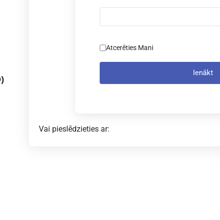
Atcerēties Mani
Ienākt
)
Vai pieslēdzieties ar: