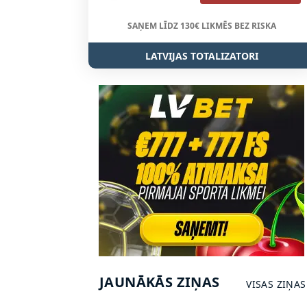
SAŅEM LĪDZ 130€ LIKMĒS BEZ RISKA
LATVIJAS TOTALIZATORI
JAUNĀKĀS ZIŅAS
VISAS ZIŅAS