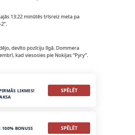
tajās 13:22 minūtēs trīsreiz meta pa
-2”.
ējo, devīto pozīciju līgā. Dommera
mbrī, kad viesosies pie Nokijas “Pyry”.
SPĒLĒT
PIRMĀS LIKMES!
MAKSA
SPĒLĒT
: 100% BONUSS