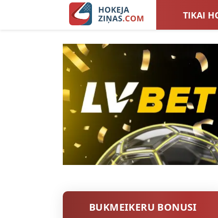
TIKAI H
LATVIJA
SIEVIEŠ
TOTALI
BUKMEIKERU BONUSI