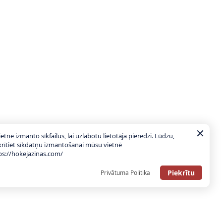
ietne izmanto sīkfailus, lai uzlabotu lietotāja pieredzi. Lūdzu,
krītiet sīkdatņu izmantošanai mūsu vietnē
ps://hokejazinas.com/
Piekrītu
Privātuma Politika