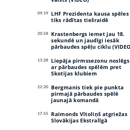
LHF Prezidenta kausa spēles
09:19
tiks rādītas tiešraidē
Krastenbergs iemet jau 18.
20:58
sekundē un jaudīgi iesāk
pārbaudes spēļu ciklu (VIDEO
Liepāja pirmssezonu noslēgs
13:28
ar pārbaudes spēlēm pret
Skotijas klubiem
Bergmanis tiek pie punkta
22:20
pirmajā pārbaudes spēlē
jaunajā komandā
Raimonds Vītoliņš atgriežas
17:55
Slovākijas Ekstralīgā