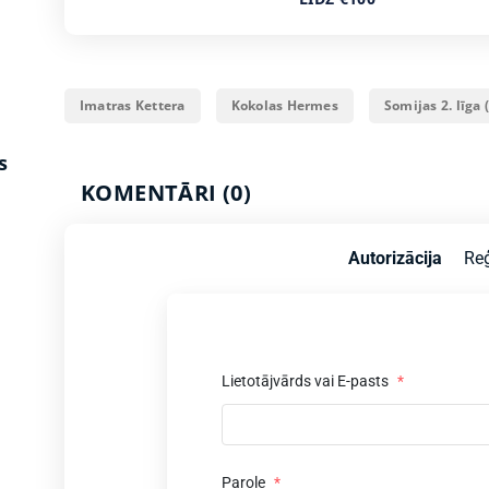
Imatras Kettera
Kokolas Hermes
Somijas 2. līga 
s
KOMENTĀRI (0)
Autorizācija
Reģ
Lietotājvārds vai E-pasts
*
Parole
*