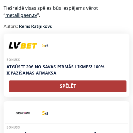
Tiešraidē visas spēles būs iespējams vērot
“
metalligaen.tv
“.
Autors:
Rems Ratņikovs
5
/5
BONUSS
ATGŪSTI 20€ NO SAVAS PIRMĀS LIKMES! 100%
IEPAZĪŠANĀS ATMAKSA
SPĒLĒT
5
/5
BONUSS