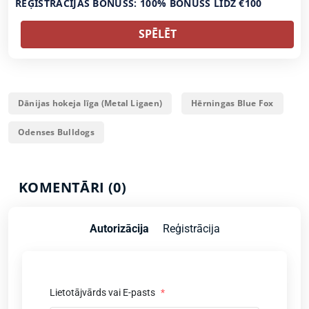
REĢISTRĀCIJAS BONUSS: 100% BONUSS LĪDZ €100
SPĒLĒT
Dānijas hokeja līga (Metal Ligaen)
Hērningas Blue Fox
Odenses Bulldogs
KOMENTĀRI (0)
Autorizācija
Reģistrācija
Lietotājvārds vai E-pasts
*