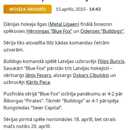
MŪSĒJIE ĀRZEMĒS
15.aprīlis, 2025 -
14:43
Dānijas hokeja līgas (
Metal Ligaen
) finālā šosezon
spēkosies
Hērningas “Blue Fox”
un
Odenses “Bulldogs”
.
Sērija tiks aizvadīta līdz kādas komandas četrām
uzvarām.
Bulldogu
komandā spēlē Latvijas uzbrucējs
Filips Buncis
.
Savukārt “Blue Fox” pārstāv trīs Latvijas hokejisti –
vārtsargs
Jānis Fecers
, aizsargs
Oskars Cibuļskis
un
uzbrucējs
Kārlis Peca
.
Pusfināla sērijā “Blue Fox” izcīnīja panākumu ar 4-2 pār
Ālborgas “Pirates”. Tikmēr “Bulldogs” ar 4-1 pārspēja
Rungstedas “Seier Capital”.
Sērijas pirmā spēle norisināsies 18. aprīlī, bet otrais
mačs notiks 20. aprīlī.