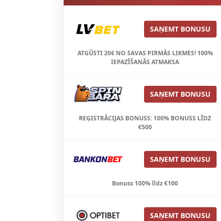
SAŅEMT BONUSU
ATGŪSTI 20€ NO SAVAS PIRMĀS LIKMES! 100%
IEPAZĪŠANĀS ATMAKSA
SAŅEMT BONUSU
REĢISTRĀCIJAS BONUSS: 100% BONUSS LĪDZ
€500
SAŅEMT BONUSU
Bonuss 100% līdz €100
SAŅEMT BONUSU