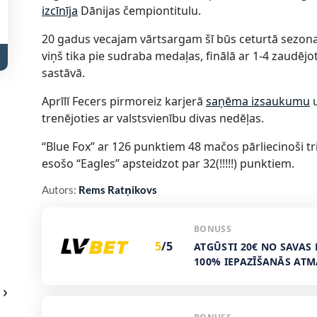
izcīnīja
Dānijas čempiontitulu.
20 gadus vecajam vārtsargam šī būs ceturtā sezon
viņš tika pie sudraba medaļas, finālā ar 1-4 zaudējo
sastāvā.
Aprīlī Fecers pirmoreiz karjerā
saņēma izsaukumu
u
trenējoties ar valstsvienību divas nedēļas.
“Blue Fox” ar 126 punktiem 48 mačos pārliecinoši tr
esošo “Eagles” apsteidzot par 32(!!!!!) punktiem.
Autors:
Rems Ratņikovs
BONUSS
5
/5
ATGŪSTI 20€ NO SAVAS 
100% IEPAZĪŠANĀS AT