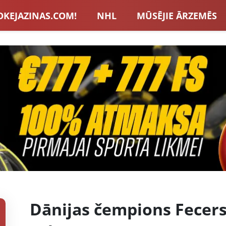
OKEJAZINAS.COM!
NHL
MŪSĒJIE ĀRZEMĒS
S IZLASE
EIROPA
LVBET BONUSI
JAUNA
U HOKEJS
BLOGI
INTERVIJAS
TOTALIZAT
ZATORU BONUSI
VISAS ZIŅAS
Dānijas čempions Fecers