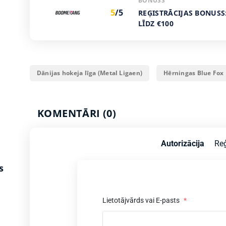
BONUSS
5
/5
REĢISTRĀCIJAS BONUSS
LĪDZ €100
Dānijas hokeja līga (Metal Ligaen)
Hērningas Blue Fox
KOMENTĀRI (0)
Autorizācija
Reģ
s
Lietotājvārds vai E-pasts
*