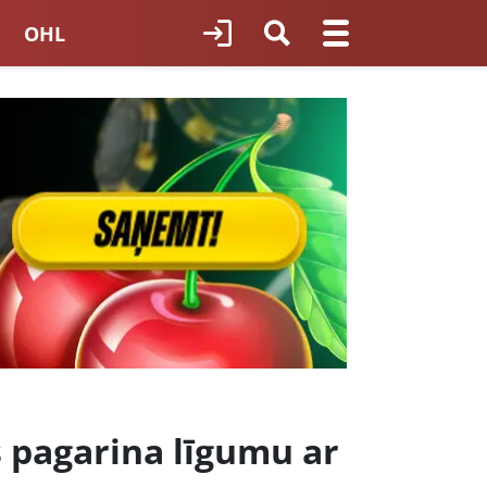
OHL
TNES HOKEJS
ORI LATVIJĀ
 pagarina līgumu ar