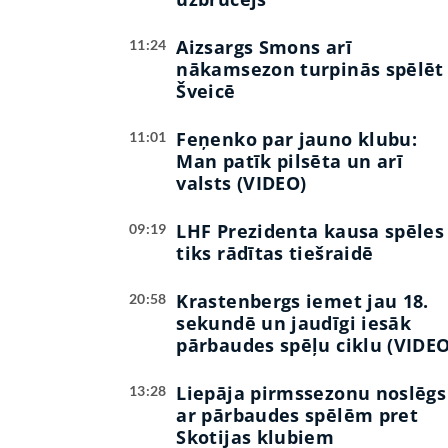
Aizsargs Smons arī
11:24
nākamsezon turpinās spēlēt
Šveicē
Feņenko par jauno klubu:
11:01
Man patīk pilsēta un arī
valsts (VIDEO)
LHF Prezidenta kausa spēles
09:19
tiks rādītas tiešraidē
Krastenbergs iemet jau 18.
20:58
sekundē un jaudīgi iesāk
pārbaudes spēļu ciklu (VIDEO
Liepāja pirmssezonu noslēgs
13:28
ar pārbaudes spēlēm pret
Skotijas klubiem