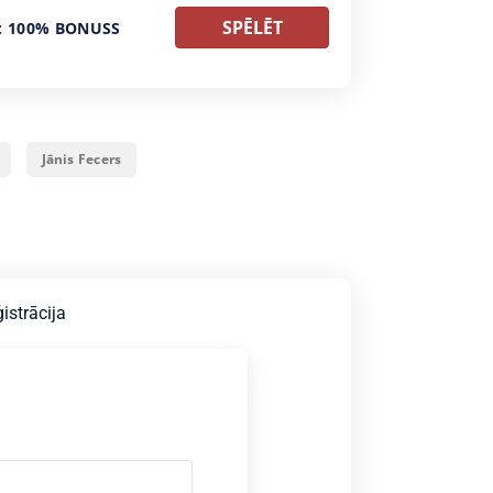
SPĒLĒT
: 100% BONUSS
Jānis Fecers
istrācija