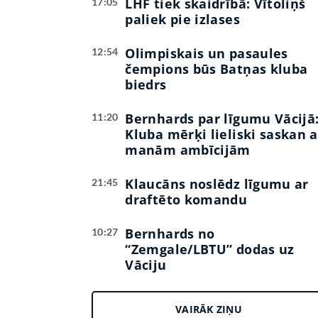
LHF tiek skaidrībā: Vītoliņš
17:05
paliek pie izlases
Olimpiskais un pasaules
12:54
čempions būs Batņas kluba
biedrs
Bernhards par līgumu Vācijā
11:20
Kluba mērķi lieliski saskan a
manām ambīcijām
Klaucāns noslēdz līgumu ar
21:45
draftēto komandu
Bernhards no
10:27
“Zemgale/LBTU” dodas uz
Vāciju
VAIRĀK ZIŅU