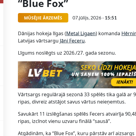
“Blue Fox”
MŪSĒJIE ĀRZEMĒS
07.jūlijs, 2026 -
15:51
Dānijas hokeja līgas (
Metal Ligaen
) komanda
Hērnin
Latvijas vārtsargu
Jāni Feceru
.
Līgums noslēgts uz 2026./27. gada sezonu.
Vārtsargs regulārajā sezonā 33 spēlēs tika galā ar 
ripas, divreiz atstājot savus vārtus neieņemtus.
Savukārt 11 izslēgšanas spēlēs Fecers atvairīja 90,4
ripas, izcīnot vienu uzvaru finālā “sausā”.
Atgādinām, ka “Blue Fox”, kuru pārstāv arī aizsargs