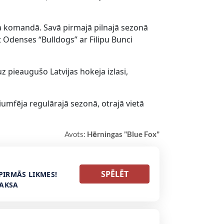
a komandā. Savā pirmajā pilnajā sezonā
t Odenses “Bulldogs” ar Filipu Bunci
z pieaugušo Latvijas hokeja izlasi,
iumfēja regulārajā sezonā, otrajā vietā
Avots:
Hērningas "Blue Fox"
SPĒLĒT
PIRMĀS LIKMES!
MAKSA