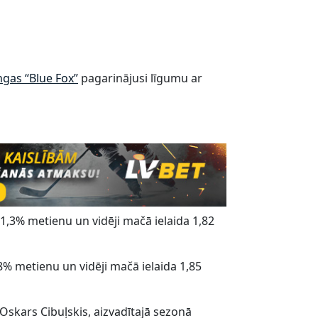
gas “Blue Fox”
pagarinājusi līgumu ar
91,3% metienu un vidēji mačā ielaida 1,82
8% metienu un vidēji mačā ielaida 1,85
 Oskars Cibuļskis, aizvadītajā sezonā