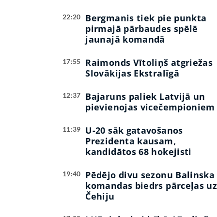
Bergmanis tiek pie punkta
22:20
pirmajā pārbaudes spēlē
jaunajā komandā
Raimonds Vītoliņš atgriežas
17:55
Slovākijas Ekstralīgā
Bajaruns paliek Latvijā un
12:37
pievienojas vicečempioniem
U-20 sāk gatavošanos
11:39
Prezidenta kausam,
kandidātos 68 hokejisti
Pēdējo divu sezonu Balinska
19:40
komandas biedrs pārceļas u
Čehiju