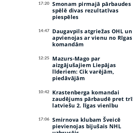
Smonam pirmajā pārbaudes
17:20
spēlē divas rezultatīvas
piespēles
Daugavpils atgriežas OHL un
14:47
apvienojas ar vienu no Rīgas
komandām
Mazurs-Mago par
12:25
aizgājušajiem Liepājas
līderiem: Cik varējām,
piedāvājām
Krastenberga komandai
10:42
zaudējums pārbaudē pret trī
latviešu 2. līgas vienību
Smirnova klubam Šveicē
17:06
pievienojas bijušais NHL
uzbrucējs