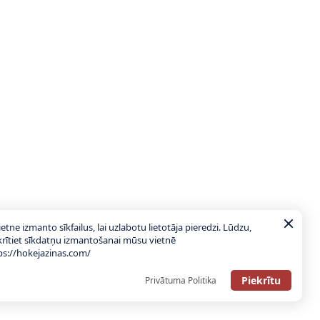
ietne izmanto sīkfailus, lai uzlabotu lietotāja pieredzi. Lūdzu,
krītiet sīkdatņu izmantošanai mūsu vietnē
ps://hokejazinas.com/
Piekrītu
Privātuma Politika