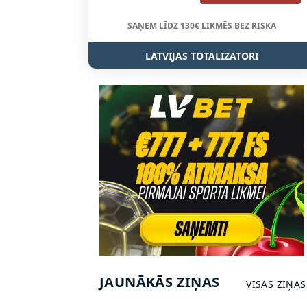
SAŅEM LĪDZ 130€ LIKMĒS BEZ RISKA
LATVIJAS TOTALIZATORI
JAUNĀKĀS ZIŅAS
VISAS ZIŅAS