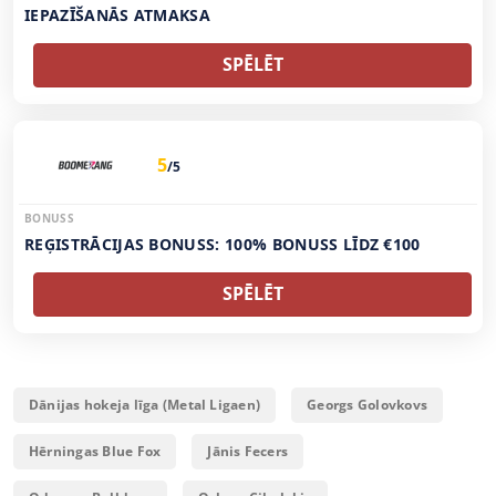
IEPAZĪŠANĀS ATMAKSA
SPĒLĒT
5
/5
BONUSS
REĢISTRĀCIJAS BONUSS: 100% BONUSS LĪDZ €100
SPĒLĒT
Dānijas hokeja līga (Metal Ligaen)
Georgs Golovkovs
Hērningas Blue Fox
Jānis Fecers