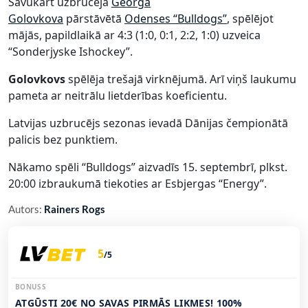
Savukārt uzbrucēja
Georga
Golovkova
pārstāvētā
Odenses “Bulldogs”
, spēlējot
mājās, papildlaikā ar 4:3 (1:0, 0:1, 2:2, 1:0) uzveica
“Sonderjyske Ishockey”.
Golovkovs
spēlēja trešajā virknējumā. Arī viņš laukumu
pameta ar neitrālu lietderības koeficientu.
Latvijas uzbrucējs sezonas ievadā Dānijas čempionātā
palicis bez punktiem.
Nākamo spēli “Bulldogs” aizvadīs 15. septembrī, plkst.
20:00 izbraukumā tiekoties ar Esbjergas “Energy”.
Autors:
Rainers Rogs
5
/5
BONUSS
ATGŪSTI 20€ NO SAVAS PIRMĀS LIKMES! 100%