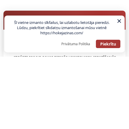
BUKMEIKERU BONUSI
Šī vietne izmanto sīkfailus, lai uzlabotu lietotāja pieredzi.
Lūdzu, piekrītiet sīkdatņu izmantošanai mūsu vietnē
https://hokejazinas.com/
SAŅEMT BONUSU
Piekrītu
Privātuma Politika
ATGŪSTI 20€ NO SAVAS PIRMĀS LIKMES! 100% IEPAZĪŠANĀS
ATMAKSA
SAŅEMT BONUSU
REĢISTRĀCIJAS BONUSS: 100% BONUSS LĪDZ €500
SAŅEMT BONUSU
Bonuss 100% līdz €100