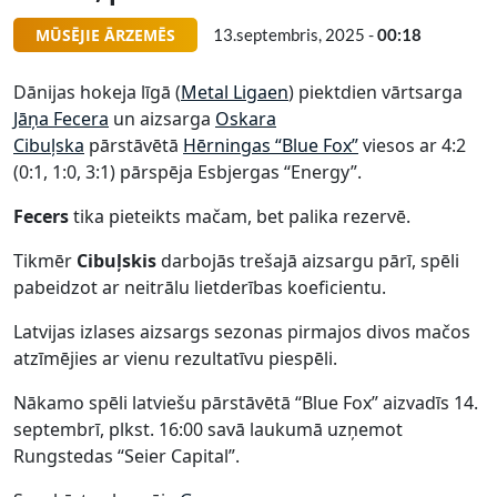
MŪSĒJIE ĀRZEMĒS
13.septembris, 2025 -
00:18
Dānijas hokeja līgā (
Metal Ligaen
) piektdien vārtsarga
Jāņa Fecera
un aizsarga
Oskara
Cibuļska
pārstāvētā
Hērningas “Blue Fox”
viesos ar 4:2
(0:1, 1:0, 3:1) pārspēja Esbjergas “Energy”.
Fecers
tika pieteikts mačam, bet palika rezervē.
Tikmēr
Cibuļskis
darbojās trešajā aizsargu pārī, spēli
pabeidzot ar neitrālu lietderības koeficientu.
Latvijas izlases aizsargs sezonas pirmajos divos mačos
atzīmējies ar vienu rezultatīvu piespēli.
Nākamo spēli latviešu pārstāvētā “Blue Fox” aizvadīs 14.
septembrī, plkst. 16:00 savā laukumā uzņemot
Rungstedas “Seier Capital”.