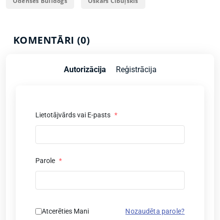
Odenses Bulldogs
Oskars Cibuļskis
KOMENTĀRI (0)
Autorizācija
Reģistrācija
Lietotājvārds vai E-pasts
*
Parole
*
Atcerēties Mani
Nozaudēta parole?