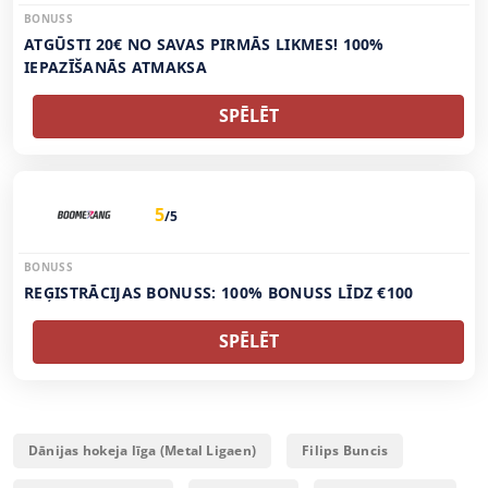
BONUSS
ATGŪSTI 20€ NO SAVAS PIRMĀS LIKMES! 100%
IEPAZĪŠANĀS ATMAKSA
SPĒLĒT
5
/5
BONUSS
REĢISTRĀCIJAS BONUSS: 100% BONUSS LĪDZ €100
SPĒLĒT
Dānijas hokeja līga (Metal Ligaen)
Filips Buncis