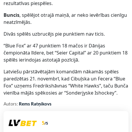
rezultatīvas piespēles.
Buncis
, spēlējot otrajā maiņā, ar neko ievērības cienīgu
neatzīmējās.
Divās spēlēs uzbrucējs pie punktiem nav ticis.
“Blue Fox” ar 47 punktiem 18 mačos ir Dānijas
čempionāta līdere, bet “Seier Capital” ar 20 punktiem 18
spēlēs ierindojas astotajā pozīcijā.
Latviešu pārstāvētajām komandām nākamās spēles
paredzētas 21. novembrī, kad Cibuļska un Fecera “Blue
Fox” uzņems Fredrikshāvnas “White Hawks”, taču Bunča
vienība mājās spēkosies ar “Sonderjyske Ishockey”.
Autors:
Rems Ratņikovs
5
/5