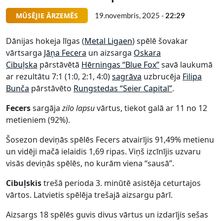
MŪSĒJIE ĀRZEMĒS
19.novembris, 2025 -
22:29
Dānijas hokeja līgas (
Metal Ligaen
) spēlē šovakar
vārtsarga
Jāņa Fecera
un aizsarga
Oskara
Cibuļska
pārstāvētā
Hērningas “Blue Fox”
savā laukumā
ar rezultātu 7:1 (1:0, 2:1, 4:0)
sagrāva
uzbrucēja
Filipa
Bunča
pārstāvēto
Rungstedas “Seier Capital”
.
Fecers
sargāja
zilo lapsu
vārtus, tiekot galā ar 11 no 12
metieniem (92%).
Šosezon deviņās spēlēs Fecers atvairījis 91,49% metienu
un vidēji mačā ielaidis 1,69 ripas. Viņš izcīnījis uzvaru
visās deviņās spēlēs, no kurām viena “sausā”.
Cibuļskis
trešā perioda 3. minūtē asistēja ceturtajos
vārtos. Latvietis spēlēja trešajā aizsargu pārī.
Aizsargs 18 spēlēs guvis divus vārtus un izdarījis sešas