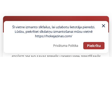
BUKMEIKERU BONUSI
Šī vietne izmanto sīkfailus, lai uzlabotu lietotāja pieredzi.
Lūdzu, piekrītiet sīkdatņu izmantošanai mūsu vietnē
https://hokejazinas.com/
SAŅEMT BONUSU
Piekrītu
Privātuma Politika
ATGŪSTI 20€ NO SAVAS PIRMĀS LIKMES! 100% IEPAZĪŠANĀS
ATMAKSA
SAŅEMT BONUSU
REĢISTRĀCIJAS BONUSS: 100% BONUSS LĪDZ €500
SAŅEMT BONUSU