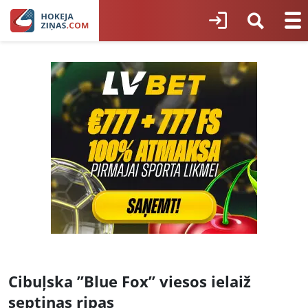
Cibuļska ”Blue Fox” viesos ielaiž
septiņas ripas