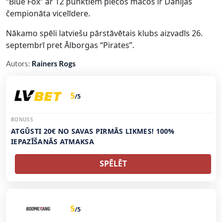
“Blue Fox” ar 12 punktiem piecos mačos ir Dānijas
čempionāta vicelīdere.
Nākamo spēli latviešu pārstāvētais klubs aizvadīs 26.
septembrī pret Ālborgas “Pirates”.
Autors:
Rainers Rogs
5
/5
BONUSS
ATGŪSTI 20€ NO SAVAS PIRMĀS LIKMES! 100%
IEPAZĪŠANĀS ATMAKSA
SPĒLĒT
5
/5