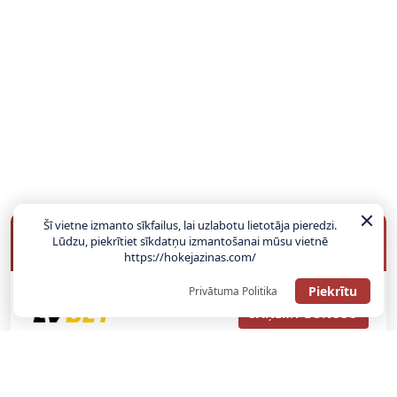
Šī vietne izmanto sīkfailus, lai uzlabotu lietotāja pieredzi.
BUKMEIKERU BONUSI
Lūdzu, piekrītiet sīkdatņu izmantošanai mūsu vietnē
https://hokejazinas.com/
Piekrītu
Privātuma Politika
SAŅEMT BONUSU
ATGŪSTI 20€ NO SAVAS PIRMĀS LIKMES! 100% IEPAZĪŠANĀS
ATMAKSA