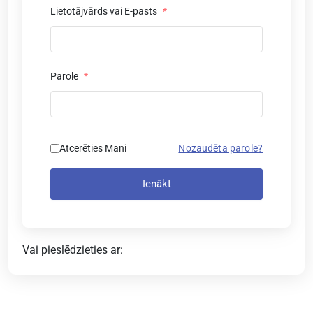
Lietotājvārds vai E-pasts
*
Parole
*
Atcerēties Mani
Nozaudēta parole?
Ienākt
Vai pieslēdzieties ar: