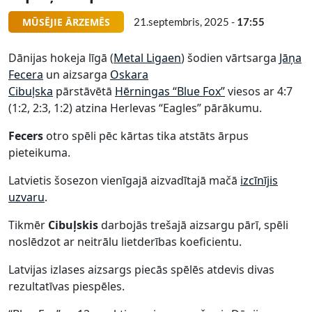
MŪSĒJIE ĀRZEMĒS
21.septembris, 2025 -
17:55
Dānijas hokeja līgā (
Metal Ligaen
) šodien vārtsarga
Jāņa
Fecera
un aizsarga
Oskara
Cibuļska
pārstāvētā
Hērningas “Blue Fox”
viesos ar 4:7
(1:2, 2:3, 1:2) atzina Herlevas “Eagles” pārākumu.
Fecers
otro spēli pēc kārtas tika atstāts ārpus
pieteikuma.
Latvietis šosezon vienīgajā aizvadītajā mačā
izcīnījis
uzvaru
.
Tikmēr
Cibuļskis
darbojās trešajā aizsargu pārī, spēli
noslēdzot ar neitrālu lietderības koeficientu.
Latvijas izlases aizsargs piecās spēlēs atdevis divas
rezultatīvas piespēles.