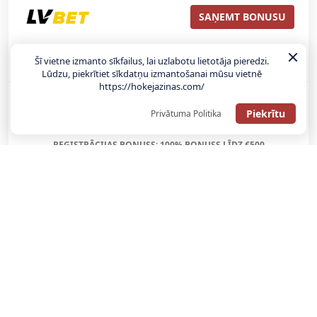
SAŅEMT BONUSU
ATGŪSTI 20€ NO SAVAS PIRMĀS LIKMES! 100% IEPAZĪŠANĀS
Šī vietne izmanto sīkfailus, lai uzlabotu lietotāja pieredzi.
ATMAKSA
Lūdzu, piekrītiet sīkdatņu izmantošanai mūsu vietnē
https://hokejazinas.com/
SAŅEMT BONUSU
Piekrītu
Privātuma Politika
REĢISTRĀCIJAS BONUSS: 100% BONUSS LĪDZ €500
SAŅEMT BONUSU
Bonuss 100% līdz €100
SAŅEMT BONUSU
SAŅEM LĪDZ 130€ LIKMĒS BEZ RISKA