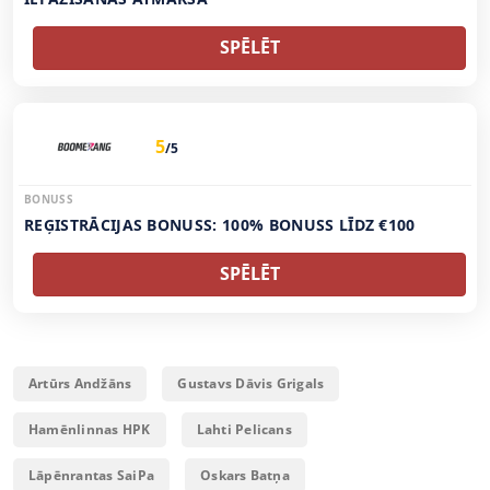
SPĒLĒT
5
/5
BONUSS
REĢISTRĀCIJAS BONUSS: 100% BONUSS LĪDZ €100
SPĒLĒT
Artūrs Andžāns
Gustavs Dāvis Grigals
Hamēnlinnas HPK
Lahti Pelicans
Lāpēnrantas SaiPa
Oskars Batņa