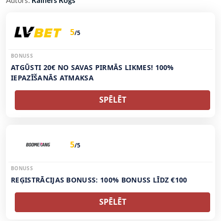
Autors:
Rainers Rogs
5
/5
BONUSS
ATGŪSTI 20€ NO SAVAS PIRMĀS LIKMES! 100%
IEPAZĪŠANĀS ATMAKSA
SPĒLĒT
5
/5
BONUSS
REĢISTRĀCIJAS BONUSS: 100% BONUSS LĪDZ €100
SPĒLĒT