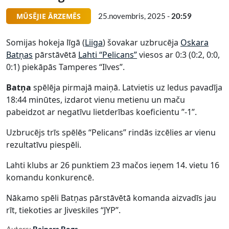
MŪSĒJIE ĀRZEMĒS
25.novembris, 2025 -
20:59
Somijas hokeja līgā (
Liiga
) šovakar uzbrucēja
Oskara
Batņas
pārstāvētā
Lahti “Pelicans”
viesos ar 0:3 (0:2, 0:0,
0:1) piekāpās Tamperes “Ilves”.
Batņa
spēlēja pirmajā maiņā. Latvietis uz ledus pavadīja
18:44 minūtes, izdarot vienu metienu un maču
pabeidzot ar negatīvu lietderības koeficientu ”-1”.
Uzbrucējs trīs spēlēs “Pelicans” rindās izcēlies ar vienu
rezultatīvu piespēli.
Lahti klubs ar 26 punktiem 23 mačos ieņem 14. vietu 16
komandu konkurencē.
Nākamo spēli Batņas pārstāvētā komanda aizvadīs jau
rīt, tiekoties ar Jiveskiles “JYP”.