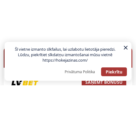
Šī vietne izmanto sīkfailus, lai uzlabotu lietotāja pieredzi.
Lūdzu, piekrītiet sīkdatņu izmantošanai mūsu vietnē
BUKMEIKERU BONUSI
https://hokejazinas.com/
Piekrītu
Privātuma Politika
SAŅEMT BONUSU
ATGŪSTI 20€ NO SAVAS PIRMĀS LIKMES! 100% IEPAZĪŠANĀS
ATMAKSA
SAŅEMT BONUSU