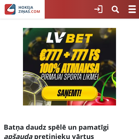
Batņa daudz spēlē un pamatīgi
apšauda
pretinieku vārtus