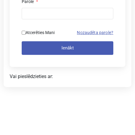
Parole
*
Atcerēties Mani
Nozaudēta parole?
Ienākt
Vai pieslēdzieties ar: