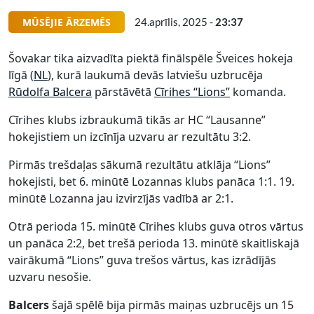
MŪSĒJIE ĀRZEMĒS
24.aprīlis, 2025 -
23:37
Šovakar tika aizvadīta piektā finālspēle Šveices hokeja
līgā (
NL
), kurā laukumā devās latviešu uzbrucēja
Rūdolfa Balcera
pārstāvētā
Cīrihes “Lions”
komanda.
Cīrihes klubs izbraukumā tikās ar HC “Lausanne”
hokejistiem un izcīnīja uzvaru ar rezultātu 3:2.
Pirmās trešdaļas sākumā rezultātu atklāja “Lions”
hokejisti, bet 6. minūtē Lozannas klubs panāca 1:1. 19.
minūtē Lozanna jau izvirzījās vadībā ar 2:1.
Otrā perioda 15. minūtē Cīrihes klubs guva otros vārtus
un panāca 2:2, bet trešā perioda 13. minūtē skaitliskajā
vairākumā “Lions” guva trešos vārtus, kas izrādījās
uzvaru nesošie.
Balcers
šajā spēlē bija pirmās maiņas uzbrucējs un 15