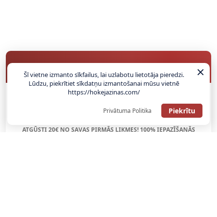
BUKMEIKERU BONUSI
Šī vietne izmanto sīkfailus, lai uzlabotu lietotāja pieredzi.
Lūdzu, piekrītiet sīkdatņu izmantošanai mūsu vietnē
https://hokejazinas.com/
SAŅEMT BONUSU
Piekrītu
Privātuma Politika
ATGŪSTI 20€ NO SAVAS PIRMĀS LIKMES! 100% IEPAZĪŠANĀS
ATMAKSA
SAŅEMT BONUSU
REĢISTRĀCIJAS BONUSS: 100% BONUSS LĪDZ €500