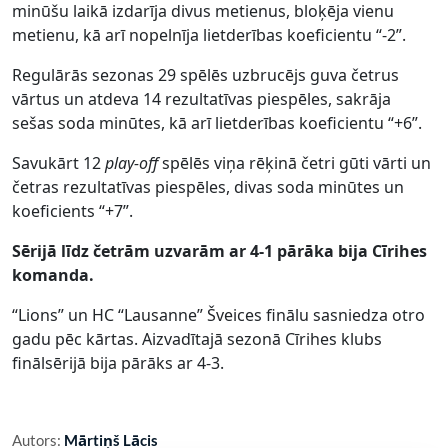
minūšu laikā izdarīja divus metienus, bloķēja vienu
metienu, kā arī nopelnīja lietderības koeficientu “-2”.
Regulārās sezonas 29 spēlēs uzbrucējs guva četrus
vārtus un atdeva 14 rezultatīvas piespēles, sakrāja
sešas soda minūtes, kā arī lietderības koeficientu “+6”.
Savukārt 12
play-off
spēlēs viņa rēķinā četri gūti vārti un
četras rezultatīvas piespēles, divas soda minūtes un
koeficients “+7”.
Sērijā līdz četrām uzvarām ar 4-1 pārāka bija Cīrihes
komanda.
“Lions” un HC “Lausanne” Šveices finālu sasniedza otro
gadu pēc kārtas. Aizvadītajā sezonā Cīrihes klubs
finālsērijā bija pārāks ar 4-3.
Autors:
Mārtiņš Lācis