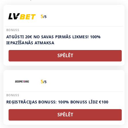
5
/5
BONUSS
ATGŪSTI 20€ NO SAVAS PIRMĀS LIKMES! 100%
IEPAZĪŠANĀS ATMAKSA
SPĒLĒT
5
/5
BONUSS
REĢISTRĀCIJAS BONUSS: 100% BONUSS LĪDZ €100
SPĒLĒT