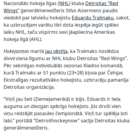
Nacionālās hokeja līgas (
NHL
) kluba
Detroitas “Red
Wings”
ģenerālmenedžeris Stīvs Aizermens paudis
viedokli par latviešu hokejistu
Eduardu Tralmaku
, sakot,
ka uzbrucējam varētu tikt dota iespēja iegūt spēles
laiku NHL, taču vispirms sevi jāapliecina Amerikas
hokeja līgā (AHL).
Hokejaziņas
martā
jau vēstīja
, ka Tralmaks noslēdza
divvirziena līgumu ar NHL klubu Detroitas “Red Wings”.
Pēc sekmīgas individuālās sezonas Kladno komandā,
kurā Tralmaks ar 51 punktu (23+28) kļuva par Čehijas
Ekstralīgas rezultatīvāko hokejistu, uzbrucēju pamanīja
Detroitas organizācija.
“Viņš jau šeit (Ziemeļamerikā) ir bijis. Eduards ir liela
auguma un diezgan spēcīgs hokejists. Jūs droši vien
viņu redzējāt pasaules čempionātā. Viņš tur spēlēja ļoti
labi,” portālā “Detroithockeynow” sacīja Detroitas kluba
ģenerālmenedžeris.