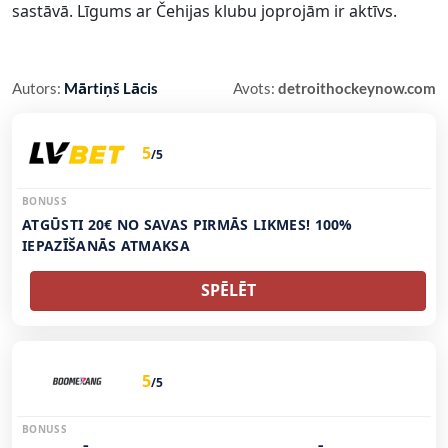
sastāvā. Līgums ar Čehijas klubu joprojām ir aktīvs.
Autors:
Mārtiņš Lācis
Avots:
detroithockeynow.com
5
/5
BONUSS
ATGŪSTI 20€ NO SAVAS PIRMĀS LIKMES! 100%
IEPAZĪŠANĀS ATMAKSA
SPĒLĒT
5
/5
BONUSS