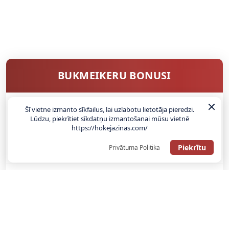
BUKMEIKERU BONUSI
Šī vietne izmanto sīkfailus, lai uzlabotu lietotāja pieredzi.
SAŅEMT BONUSU
Lūdzu, piekrītiet sīkdatņu izmantošanai mūsu vietnē
https://hokejazinas.com/
ATGŪSTI 20€ NO SAVAS PIRMĀS LIKMES! 100% IEPAZĪŠANĀS
Piekrītu
Privātuma Politika
ATMAKSA
SAŅEMT BONUSU
REĢISTRĀCIJAS BONUSS: 100% BONUSS LĪDZ €500