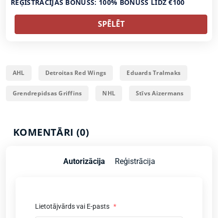
REĢISTRĀCIJAS BONUSS: 100% BONUSS LĪDZ €100
SPĒLĒT
AHL
Detroitas Red Wings
Eduards Tralmaks
Grendrepidsas Griffins
NHL
Stīvs Aizermans
KOMENTĀRI (0)
Autorizācija
Reģistrācija
Lietotājvārds vai E-pasts
*