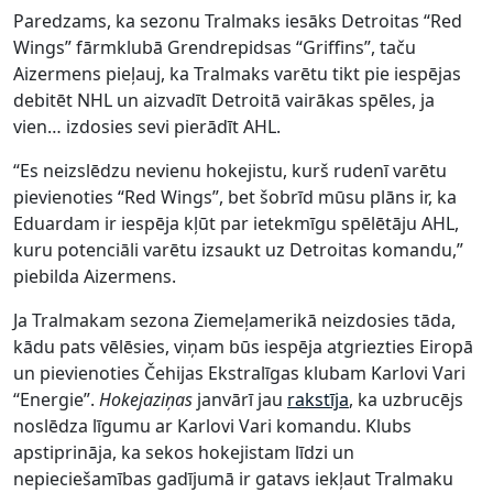
Paredzams, ka sezonu Tralmaks iesāks Detroitas “Red
Wings” fārmklubā Grendrepidsas “Griffins”, taču
Aizermens pieļauj, ka Tralmaks varētu tikt pie iespējas
debitēt NHL un aizvadīt Detroitā vairākas spēles, ja
vien… izdosies sevi pierādīt AHL.
“Es neizslēdzu nevienu hokejistu, kurš rudenī varētu
pievienoties “Red Wings”, bet šobrīd mūsu plāns ir, ka
Eduardam ir iespēja kļūt par ietekmīgu spēlētāju AHL,
kuru potenciāli varētu izsaukt uz Detroitas komandu,”
piebilda Aizermens.
Ja Tralmakam sezona Ziemeļamerikā neizdosies tāda,
kādu pats vēlēsies, viņam būs iespēja atgriezties Eiropā
un pievienoties Čehijas Ekstralīgas klubam Karlovi Vari
“Energie”.
Hokejaziņas
janvārī jau
rakstīja
, ka uzbrucējs
noslēdza līgumu ar Karlovi Vari komandu. Klubs
apstiprināja, ka sekos hokejistam līdzi un
nepieciešamības gadījumā ir gatavs iekļaut Tralmaku