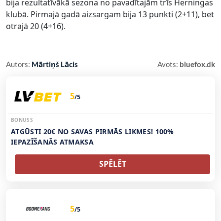
bija rezultatīvākā sezona no pavadītajām trīs Herningas
klubā. Pirmajā gadā aizsargam bija 13 punkti (2+11), bet
otrajā 20 (4+16).
Autors:
Mārtiņš Lācis
Avots:
bluefox.dk
5
/5
BONUSS
ATGŪSTI 20€ NO SAVAS PIRMĀS LIKMES! 100%
IEPAZĪŠANĀS ATMAKSA
SPĒLĒT
5
/5