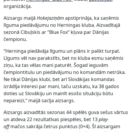
organizācija.
Aizsargs maijā
Hokejaziņām
apstiprināja, ka saņēmis
līguma piedāvājumu no Herningas kluba. Aizvadītajā
sezonā Cibuļskis ar “Blue Fox” kļuva par Dānijas
čempionu.
“Herninga piedāvāja līgumu un plāns ir palikt turpat.
Līgums vēl nav parakstīts, bet no kluba esmu saņēmis
ziņu, ka tas vēlas mani paturēt. Šogad ieguvām
čempiontitulu un piedāvājumu no komandām netrūka.
Ne tikai Dānijas klubi, bet arī Slovākijas komandas
izrādīja interesi par mani, taču uzskatu, ka 38 gados
doties uz Slovākiju un mainīt esošo situāciju būtu
nepareizi,” maijā sacīja aizsargs.
Aizsargs aizvadītās sezonas 44 spēlēs guva sešus vārtus
un atdeva 22 rezultatīvas piespēles, bet 13
play-
off
mačos sakrāja četrus punktus (0+4). Šī aizsargam