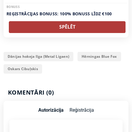
BONUSS
REĢISTRĀCIJAS BONUSS: 100% BONUSS LĪDZ €100
SPĒLĒT
Dānijas hokeja līga (Metal Ligaen)
Hērningas Blue Fox
Oskars Cibuļskis
KOMENTĀRI (0)
Autorizācija
Reģistrācija