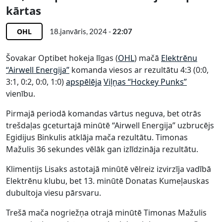
kārtas
OHL
18.janvāris, 2024 -
22:07
Šovakar Optibet hokeja līgas (
OHL
) mačā
Elektrēnu
“Airwell Energija”
komanda viesos ar rezultātu 4:3 (0:0,
3:1, 0:2, 0:0, 1:0)
apspēlēja
Viļņas “Hockey Punks”
vienību.
Pirmajā periodā komandas vārtus neguva, bet otrās
trešdaļas gceturtajā minūtē “Airwell Energija” uzbrucējs
Egidijus Binkulis atklāja mača rezultātu. Timonas
Mažulis 36 sekundes vēlāk gan izlīdzināja rezultātu.
Klimentijs Lisaks astotajā minūtē vēlreiz izvirzīja vadībā
Elektrēnu klubu, bet 13. minūtē Donatas Kumeļauskas
dubultoja viesu pārsvaru.
Trešā mača nogriežņa otrajā minūtē Timonas Mažulis