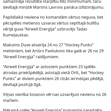
samazināja rezultāta starpību līdz minimumam, taču
devītajā minūtē Martins Lavrovs panāca izlīdzinājumu.
Papildlaikā neviena no komandām vārtus neguva, bet
pēcspēles metienos uzvaras vārtus septītajā bullīšu
sērijā guva “Airwell Energija” uzbrucējs Tadas
Kumeļauskas.
Maksims Duve atvairīja 24 no 27 “Hockey Punks”
metieniem, bet Artūrs Pavliukovs tika galā ar 26 no 29
“Airwell Energija” raidījumiem.
“Airwell Energija” ar astoņiem punktiem 23 spēlēs
atrodas priekšpēdējā, astotajā vietā OHL, bet “Hockey
Punks” ar diviem punktiem 26 cīņās ierindojas pēdējā,
devītajā pozīcijā līgā.
Viļņas vienība šosezon vēl nav uzvarējusi nevienu no 26
mačiem.
Nākamā spēle “Airwell Energija” komandai paredzēta