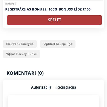
BONUSS
REĢISTRĀCIJAS BONUSS: 100% BONUSS LĪDZ €100
SPĒLĒT
Elektrēnu Energija
Optibet hokeja līga
Viļņas Hockey Punks
KOMENTĀRI (0)
Autorizācija
Reģistrācija