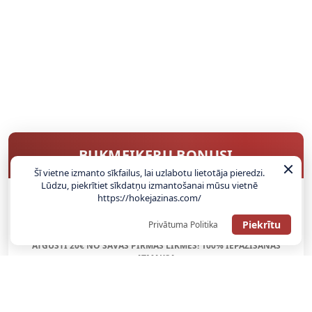
BUKMEIKERU BONUSI
Šī vietne izmanto sīkfailus, lai uzlabotu lietotāja pieredzi.
Lūdzu, piekrītiet sīkdatņu izmantošanai mūsu vietnē
https://hokejazinas.com/
SAŅEMT BONUSU
Piekrītu
Privātuma Politika
ATGŪSTI 20€ NO SAVAS PIRMĀS LIKMES! 100% IEPAZĪŠANĀS
ATMAKSA
SAŅEMT BONUSU