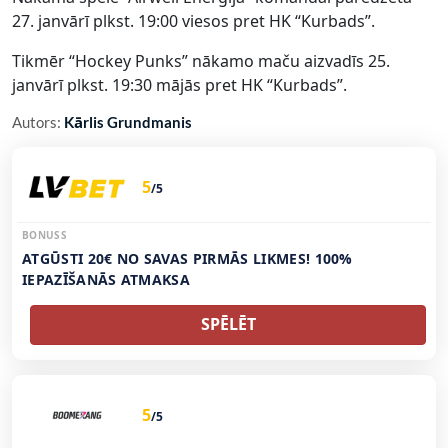
27. janvārī plkst. 19:00 viesos pret HK “Kurbads”.
Tikmēr “Hockey Punks” nākamo maču aizvadīs 25.
janvārī plkst. 19:30 mājās pret HK “Kurbads”.
Autors:
Kārlis Grundmanis
5
/5
BONUSS
ATGŪSTI 20€ NO SAVAS PIRMĀS LIKMES! 100%
IEPAZĪŠANĀS ATMAKSA
SPĒLĒT
5
/5