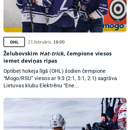
OHL
21.februāris,
18:00
Želubovskim
Hat-trick
, čempione viesos
iemet deviņas ripas
Optibet hokeja līgā (OHL) šodien čempione
“Mogo/RSU” viesos ar 9:3 (2:1, 5:1, 2:1) sagrāva
Lietuvas klubu Elektrēnu “Ene...