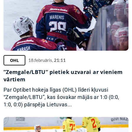
OHL
18.februāris,
21:11
”Zemgale/LBTU” pietiek uzvarai ar vieniem
vārtiem
Par Optibet hokeja līgas (OHL) līderi kļuvusi
“Zemgale/LBTU”, kas šovakar mājās ar 1:0 (0:0,
1:0, 0:0) pārspēja Lietuvas...