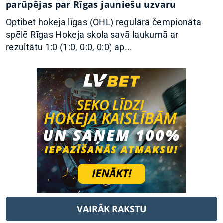
parūpējas par Rīgas jauniešu uzvaru
Optibet hokeja līgas (OHL) regulārā čempionāta
spēlē Rīgas Hokeja skola savā laukumā ar
rezultātu 1:0 (1:0, 0:0, 0:0) ap...
VAIRĀK RAKSTU