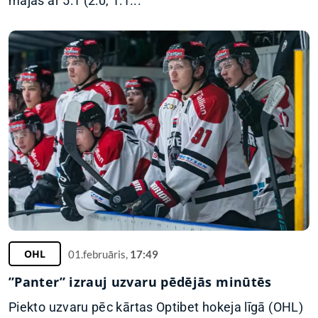
mājās ar 5:1 (2:0, 1:1...
OHL
01.februāris,
17:49
”Panter” izrauj uzvaru pēdējās minūtēs
Piekto uzvaru pēc kārtas Optibet hokeja līgā (OHL)