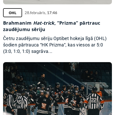
OHL
28.februāris,
17:46
Brahmanim
Hat-trick
, ”Prizma” pārtrauc
zaudējumu sēriju
Četru zaudējumu sēriju Optibet hokeja līgā (OHL)
šodien pārtrauca “HK Prizma“, kas viesos ar 5:0
(3:0, 1:0, 1:0) sagrāva...