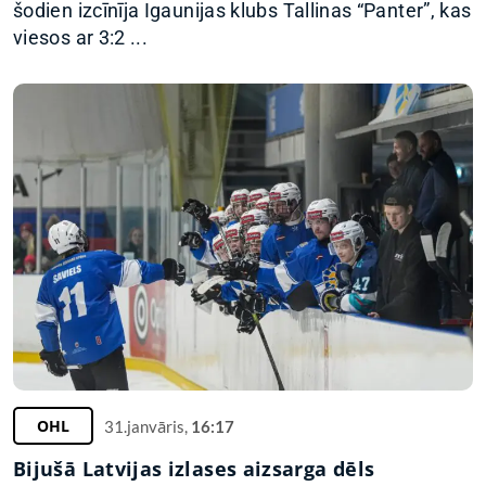
šodien izcīnīja Igaunijas klubs Tallinas “Panter”, kas
viesos ar 3:2 ...
OHL
31.janvāris,
16:17
Bijušā Latvijas izlases aizsarga dēls