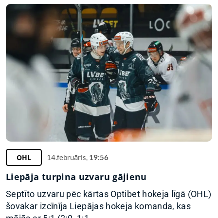
OHL
14.februāris,
19:56
Liepāja turpina uzvaru gājienu
Septīto uzvaru pēc kārtas Optibet hokeja līgā (OHL)
šovakar izcīnīja Liepājas hokeja komanda, kas