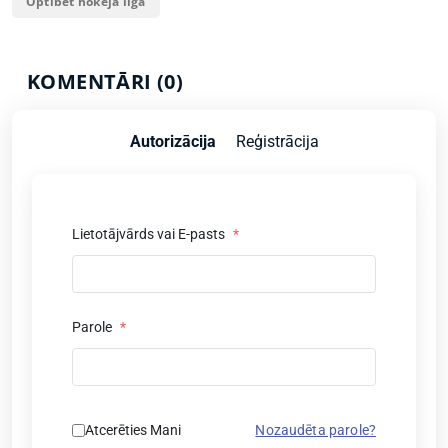
Optibet hokeja līga
KOMENTĀRI (0)
Autorizācija
Reģistrācija
Lietotājvārds vai E-pasts
*
Parole
*
Atcerēties Mani
Nozaudēta parole?