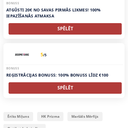
BONUSS
ATGŪSTI 20€ NO SAVAS PIRMĀS LIKMES! 100%
IEPAZĪŠANĀS ATMAKSA
SPĒLĒT
5
/5
BONUSS
REĢISTRĀCIJAS BONUSS: 100% BONUSS LĪDZ €100
SPĒLĒT
Ēriks Miļuns
HK Prizma
Maršāls Mērfijs