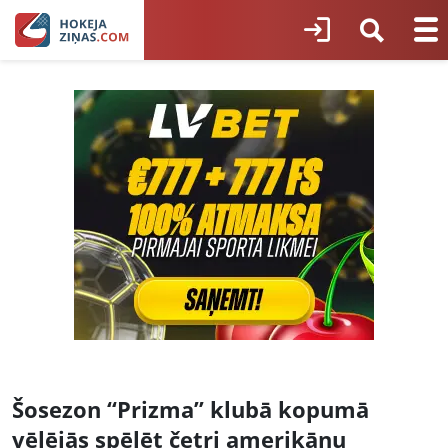
Šosezon “Prizma” klubā kopumā
vēlējās spēlēt četri amerikāņu