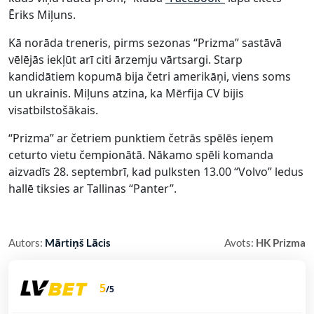
Ēriks Miļuns.
Kā norāda treneris, pirms sezonas “Prizma” sastāvā
vēlējās iekļūt arī citi ārzemju vārtsargi. Starp
kandidātiem kopumā bija četri amerikāņi, viens soms
un ukrainis. Miļuns atzina, ka Mērfija CV bijis
visatbilstošākais.
“Prizma” ar četriem punktiem četrās spēlēs ieņem
ceturto vietu čempionātā. Nākamo spēli komanda
aizvadīs 28. septembrī, kad pulksten 13.00 “Volvo” ledus
hallē tiksies ar Tallinas “Panter”.
Autors:
Mārtiņš Lācis
Avots:
HK Prizma
5
/5