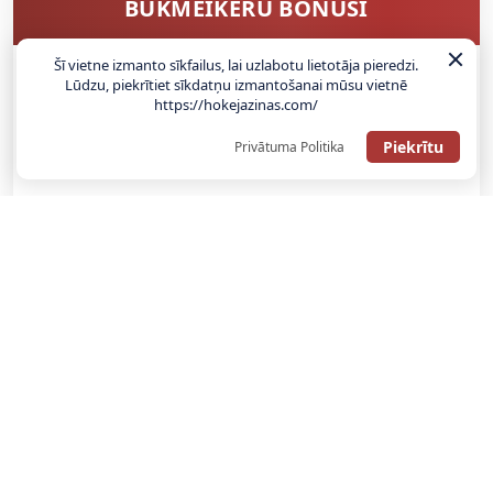
BUKMEIKERU BONUSI
Šī vietne izmanto sīkfailus, lai uzlabotu lietotāja pieredzi.
Lūdzu, piekrītiet sīkdatņu izmantošanai mūsu vietnē
SAŅEMT BONUSU
https://hokejazinas.com/
Piekrītu
Privātuma Politika
ATGŪSTI 20€ NO SAVAS PIRMĀS LIKMES! 100% IEPAZĪŠANĀS
ATMAKSA
SAŅEMT BONUSU
REĢISTRĀCIJAS BONUSS: 100% BONUSS LĪDZ €500
SAŅEMT BONUSU
Bonuss 100% līdz €100