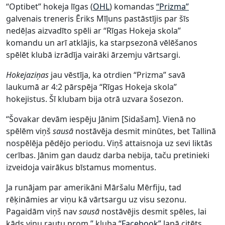
“Optibet” hokeja līgas (
OHL
) komandas
“Prizma”
galvenais treneris Ēriks Mīļuns pastāstījis par šīs
nedēļas aizvadīto spēli ar “Rīgas Hokeja skola”
komandu un arī atklājis, ka starpsezonā vēlēšanos
spēlēt klubā izrādīja vairāki ārzemju vārtsargi.
Hokejaziņas
jau vēstīja, ka otrdien “Prizma” savā
laukumā ar 4:2 pārspēja “Rīgas Hokeja skola”
hokejistus. Šī klubam bija otrā uzvara šosezon.
“Šovakar devām iespēju Jānim [Sidašam]. Vienā no
spēlēm viņš
sausā
nostāvēja desmit minūtes, bet Tallinā
nospēlēja pēdējo periodu. Viņš attaisnoja uz sevi liktās
cerības. Jānim gan daudz darba nebija, taču pretinieki
izveidoja vairākus bīstamus momentus.
Ja runājam par amerikāni Māršalu Mērfiju, tad
rēķināmies ar viņu kā vārtsargu uz visu sezonu.
Pagaidām viņš nav
sausā
nostāvējis desmit spēles, lai
kāds viņu rautu prom,” kluba
“Facebook”
lapā citēts