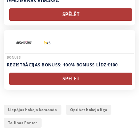
IEPAZĪŠANĀS ATMAKSA
SPĒLĒT
5
/5
BONUSS
REĢISTRĀCIJAS BONUSS: 100% BONUSS LĪDZ €100
SPĒLĒT
Liepājas hokeja komanda
Optibet hokeja līga
Tallinas Panter