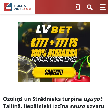
Ozoliņš un Strādnieks turpina
uguņot
Tallinā, liepājnieki izcīna
sauso
uzvaru