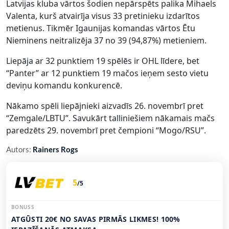
Latvijas kluba vārtos šodien nepārspēts palika Mihaels
Valenta, kurš atvairīja visus 33 pretinieku izdarītos
metienus. Tikmēr Igaunijas komandas vārtos Ētu
Nieminens neitralizēja 37 no 39 (94,87%) metieniem.
Liepāja ar 32 punktiem 19 spēlēs ir OHL līdere, bet
“Panter” ar 12 punktiem 19 mačos ieņem sesto vietu
deviņu komandu konkurencē.
Nākamo spēli liepājnieki aizvadīs 26. novembrī pret
“Zemgale/LBTU”. Savukārt talliniešiem nākamais mačs
paredzēts 29. novembrī pret čempioni “Mogo/RSU”.
Autors:
Rainers Rogs
5
/5
BONUSS
ATGŪSTI 20€ NO SAVAS PIRMĀS LIKMES! 100%