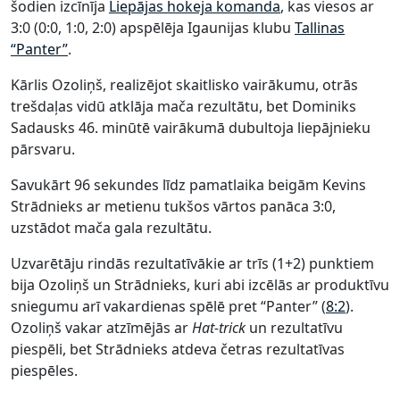
šodien izcīnīja
Liepājas hokeja komanda
, kas viesos ar
3:0 (0:0, 1:0, 2:0) apspēlēja Igaunijas klubu
Tallinas
“Panter”
.
Kārlis Ozoliņš, realizējot skaitlisko vairākumu, otrās
trešdaļas vidū atklāja mača rezultātu, bet Dominiks
Sadausks 46. minūtē vairākumā dubultoja liepājnieku
pārsvaru.
Savukārt 96 sekundes līdz pamatlaika beigām Kevins
Strādnieks ar metienu tukšos vārtos panāca 3:0,
uzstādot mača gala rezultātu.
Uzvarētāju rindās rezultatīvākie ar trīs (1+2) punktiem
bija Ozoliņš un Strādnieks, kuri abi izcēlās ar produktīvu
sniegumu arī vakardienas spēlē pret “Panter” (
8:2
).
Ozoliņš vakar atzīmējās ar
Hat-trick
un rezultatīvu
piespēli, bet Strādnieks atdeva četras rezultatīvas
piespēles.