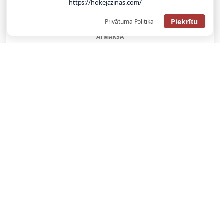
https://hokejazinas.com/
SAŅEMT BONUSU
Piekrītu
Privātuma Politika
ATGŪSTI 20€ NO SAVAS PIRMĀS LIKMES! 100% IEPAZĪŠANĀS
ATMAKSA
SAŅEMT BONUSU
REĢISTRĀCIJAS BONUSS: 100% BONUSS LĪDZ €500
SAŅEMT BONUSU
Bonuss 100% līdz €100
SAŅEMT BONUSU
SAŅEM LĪDZ 130€ LIKMĒS BEZ RISKA