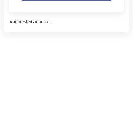
Vai pieslēdzieties ar: