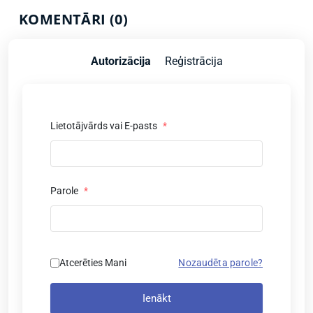
KOMENTĀRI (0)
Autorizācija
Reģistrācija
Lietotājvārds vai E-pasts
*
Parole
*
Atcerēties Mani
Nozaudēta parole?
Ienākt