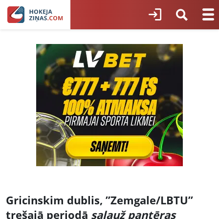
Gricinskim dublis, ”Zemgale/LBTU”
trešajā periodā
salauž
pantēras