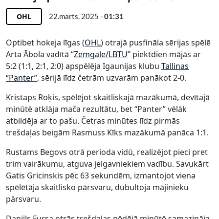
OHL
22.marts, 2025 -
01:31
Optibet hokeja līgas (
OHL
) otrajā pusfināla sērijas spēlē
Arta Ābola vadītā “
Zemgale/LBTU
” piektdien mājās ar
5:2 (1:1, 2:1, 2:0) apspēlēja Igaunijas klubu
Tallinas
“Panter”
, sērijā līdz četrām uzvarām panākot 2-0.
Kristaps Roķis, spēlējot skaitliskajā mazākumā, devītajā
minūtē atklāja mača rezultātu, bet “Panter” vēlāk
atbildēja ar to pašu. Četras minūtes līdz pirmās
trešdaļas beigām Rasmuss Kīks mazākumā panāca 1:1.
Rustams Begovs otrā perioda vidū, realizējot pieci pret
trim vairākumu, atguva jelgavniekiem vadību. Savukārt
Gatis Gricinskis pēc 63 sekundēm, izmantojot viena
spēlētāja skaitlisko pārsvaru, dubultoja mājinieku
pārsvaru.
Daniils Fursa otrās trešdaļas pēdējā minūtē samazināja