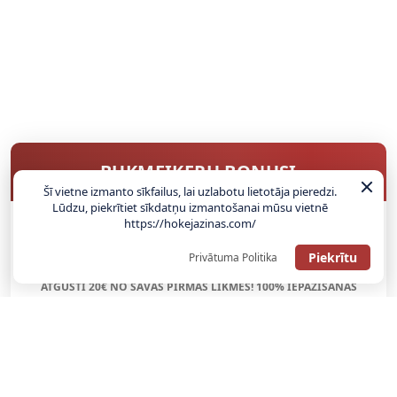
BUKMEIKERU BONUSI
Šī vietne izmanto sīkfailus, lai uzlabotu lietotāja pieredzi.
Lūdzu, piekrītiet sīkdatņu izmantošanai mūsu vietnē
https://hokejazinas.com/
SAŅEMT BONUSU
Piekrītu
Privātuma Politika
ATGŪSTI 20€ NO SAVAS PIRMĀS LIKMES! 100% IEPAZĪŠANĀS
ATMAKSA
SAŅEMT BONUSU