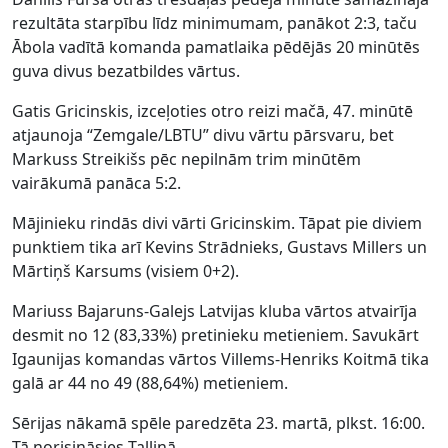
rezultāta starpību līdz minimumam, panākot 2:3, taču
Ābola vadītā komanda pamatlaika pēdējās 20 minūtēs
guva divus bezatbildes vārtus.
Gatis Gricinskis, izceļoties otro reizi mačā, 47. minūtē
atjaunoja “Zemgale/LBTU” divu vārtu pārsvaru, bet
Markuss Streikišs pēc nepilnām trim minūtēm
vairākumā panāca 5:2.
Mājinieku rindās divi vārti Gricinskim. Tāpat pie diviem
punktiem tika arī Kevins Strādnieks, Gustavs Millers un
Mārtiņš Karsums (visiem 0+2).
Mariuss Bajaruns-Galejs Latvijas kluba vārtos atvairīja
desmit no 12 (83,33%) pretinieku metieniem. Savukārt
Igaunijas komandas vārtos Villems-Henriks Koitmā tika
galā ar 44 no 49 (88,64%) metieniem.
Sērijas nākamā spēle paredzēta 23. martā, plkst. 16:00.
Tā norisināsies Tallinā.