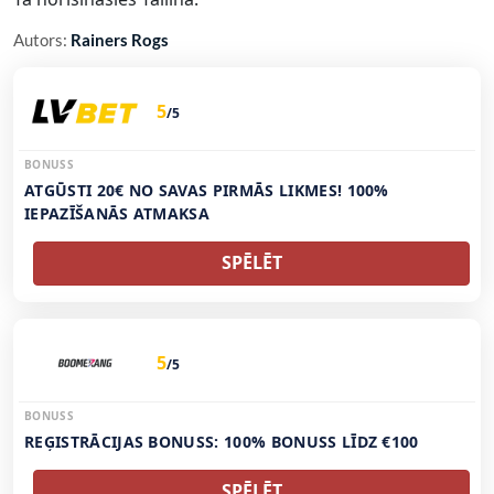
Autors:
Rainers Rogs
5
/5
BONUSS
ATGŪSTI 20€ NO SAVAS PIRMĀS LIKMES! 100%
IEPAZĪŠANĀS ATMAKSA
SPĒLĒT
5
/5
BONUSS
REĢISTRĀCIJAS BONUSS: 100% BONUSS LĪDZ €100
SPĒLĒT