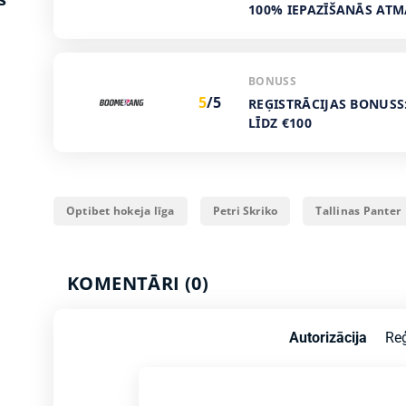
100% IEPAZĪŠANĀS AT
BONUSS
5
/5
REĢISTRĀCIJAS BONUSS
LĪDZ €100
Optibet hokeja līga
Petri Skriko
Tallinas Panter
KOMENTĀRI (0)
Autorizācija
Reģ