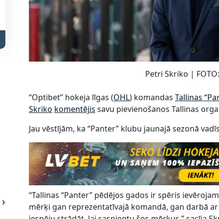
Petri Skriko | FOTO:
“Optibet” hokeja līgas (
OHL
) komandas
Tallinas “Pa
Skriko
komentējis
savu pievienošanos Tallinas organ
Jau vēstījām, ka “Panter” klubu jaunajā sezonā vadīs
“Tallinas “Panter” pēdējos gados ir spēris ievērojamu
mērķi gan reprezentatīvajā komandā, gan darbā ar 
iespēju strādāt, lai sasniegtu šos mērķus,” sacīja Sk