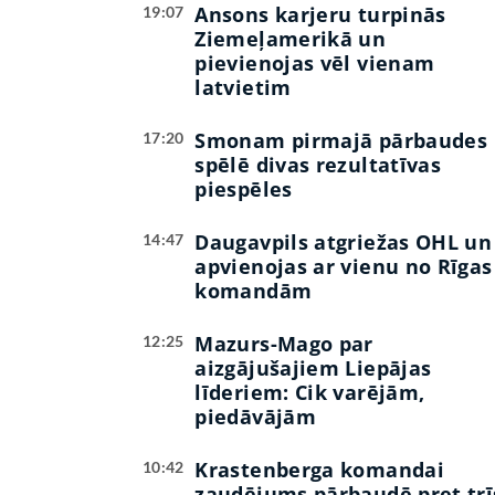
Ansons karjeru turpinās
19:07
Ziemeļamerikā un
pievienojas vēl vienam
latvietim
Smonam pirmajā pārbaudes
17:20
spēlē divas rezultatīvas
piespēles
Daugavpils atgriežas OHL un
14:47
apvienojas ar vienu no Rīgas
komandām
Mazurs-Mago par
12:25
aizgājušajiem Liepājas
līderiem: Cik varējām,
piedāvājām
Krastenberga komandai
10:42
zaudējums pārbaudē pret trī