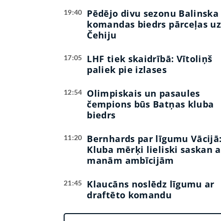
Pēdējo divu sezonu Balinska
19:40
komandas biedrs pārceļas u
Čehiju
LHF tiek skaidrībā: Vītoliņš
17:05
paliek pie izlases
Olimpiskais un pasaules
12:54
čempions būs Batņas kluba
biedrs
Bernhards par līgumu Vācijā
11:20
Kluba mērķi lieliski saskan a
manām ambīcijām
Klaucāns noslēdz līgumu ar
21:45
draftēto komandu