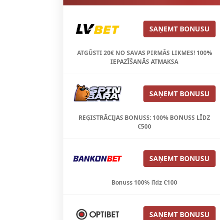
SAŅEMT BONUSU
ATGŪSTI 20€ NO SAVAS PIRMĀS LIKMES! 100%
IEPAZĪŠANĀS ATMAKSA
SAŅEMT BONUSU
REĢISTRĀCIJAS BONUSS: 100% BONUSS LĪDZ
€500
SAŅEMT BONUSU
Bonuss 100% līdz €100
SAŅEMT BONUSU