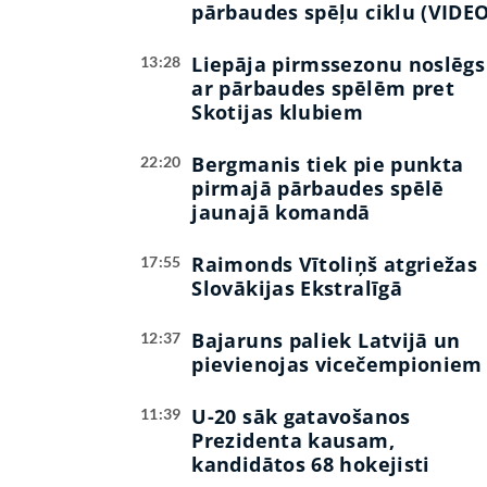
pārbaudes spēļu ciklu (VIDEO
Liepāja pirmssezonu noslēgs
13:28
ar pārbaudes spēlēm pret
Skotijas klubiem
Bergmanis tiek pie punkta
22:20
pirmajā pārbaudes spēlē
jaunajā komandā
Raimonds Vītoliņš atgriežas
17:55
Slovākijas Ekstralīgā
Bajaruns paliek Latvijā un
12:37
pievienojas vicečempioniem
U-20 sāk gatavošanos
11:39
Prezidenta kausam,
kandidātos 68 hokejisti