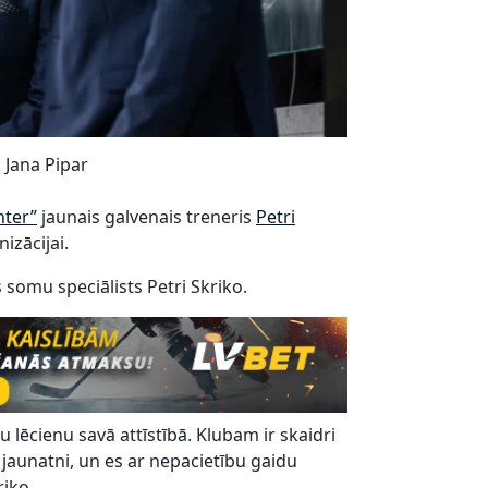
 Jana Pipar
nter”
jaunais galvenais treneris
Petri
izācijai.
 somu speciālists Petri Skriko.
 lēcienu savā attīstībā. Klubam ir skaidri
jaunatni, un es ar nepacietību gaidu
riko.