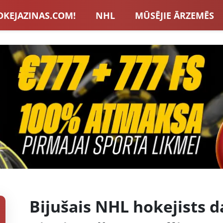
OKEJAZINAS.COM!
NHL
MŪSĒJIE ĀRZEMĒS
S IZLASE
EIROPA
LVBET BONUSI
JAUNA
U HOKEJS
BLOGI
INTERVIJAS
TOTALIZAT
ZATORU BONUSI
VISAS ZIŅAS
Bijušais NHL hokejists 