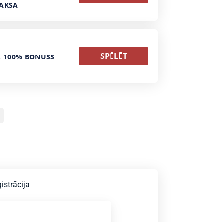
MAKSA
SPĒLĒT
: 100% BONUSS
istrācija