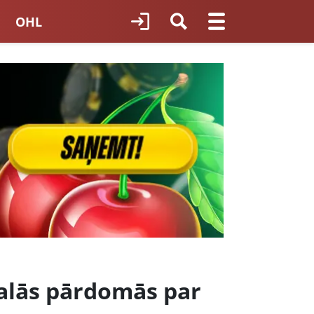
OHL
TNES HOKEJS
ORI LATVIJĀ
dalās pārdomās par