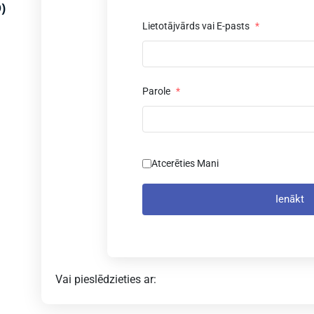
)
Lietotājvārds vai E-pasts
*
Parole
*
Atcerēties Mani
Ienākt
Vai pieslēdzieties ar: