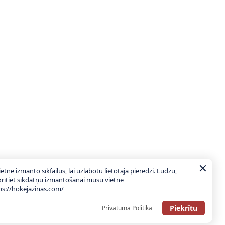
ietne izmanto sīkfailus, lai uzlabotu lietotāja pieredzi. Lūdzu,
krītiet sīkdatņu izmantošanai mūsu vietnē
ps://hokejazinas.com/
Piekrītu
Privātuma Politika