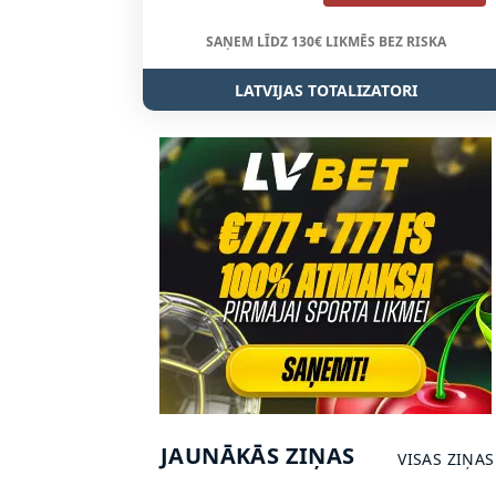
SAŅEM LĪDZ 130€ LIKMĒS BEZ RISKA
LATVIJAS TOTALIZATORI
JAUNĀKĀS ZIŅAS
VISAS ZIŅAS