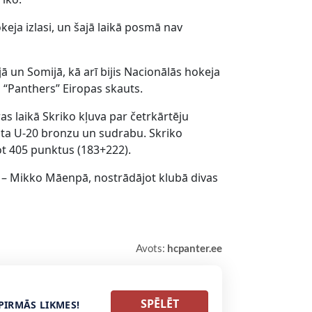
eja izlasi, un šajā laikā posmā nav
ā un Somijā, kā arī bijis Nacionālās hokeja
s “Panthers” Eiropas skauts.
as laikā Skriko kļuva par četrkārtēju
āta U-20 bronzu un sudrabu. Skriko
ot 405 punktus (183+222).
s – Mikko Māenpā, nostrādājot klubā divas
Avots:
hcpanter.ee
SPĒLĒT
PIRMĀS LIKMES!