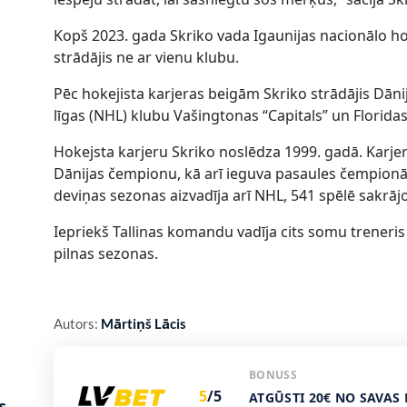
Kopš 2023. gada Skriko vada Igaunijas nacionālo hok
strādājis ne ar vienu klubu.
Pēc hokejista karjeras beigām Skriko strādājis Dānij
līgas (NHL) klubu Vašingtonas “Capitals” un Florida
Hokejsta karjeru Skriko noslēdza 1999. gadā. Karjer
Dānijas čempionu, kā arī ieguva pasaules čempion
deviņas sezonas aizvadīja arī NHL, 541 spēlē sakrāj
Iepriekš Tallinas komandu vadīja cits somu treneri
pilnas sezonas.
Autors:
Mārtiņš Lācis
BONUSS
5
/5
ATGŪSTI 20€ NO SAVAS 
s