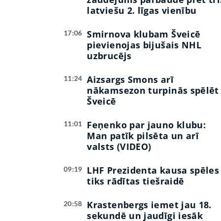
latviešu 2. līgas vienību
Smirnova klubam Šveicē
17:06
pievienojas bijušais NHL
uzbrucējs
Aizsargs Smons arī
11:24
nākamsezon turpinās spēlēt
Šveicē
Feņenko par jauno klubu:
11:01
Man patīk pilsēta un arī
valsts (VIDEO)
LHF Prezidenta kausa spēles
09:19
tiks rādītas tiešraidē
Krastenbergs iemet jau 18.
20:58
sekundē un jaudīgi iesāk