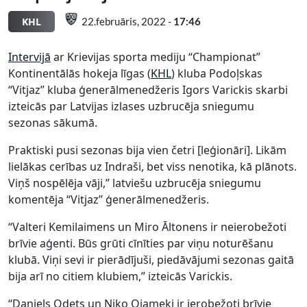
KHL
22.februāris, 2022 -
17:46
Intervijā
ar Krievijas sporta mediju “Championat”
Kontinentālās hokeja līgas (
KHL
) kluba Podoļskas
“Vitjaz” kluba ģenerālmenedžeris Igors Varickis skarbi
izteicās par Latvijas izlases uzbrucēja sniegumu
sezonas sākumā.
Praktiski pusi sezonas bija vien četri [leģionāri]. Likām
lielākas cerības uz Indraši, bet viss nenotika, kā plānots.
Viņš nospēlēja vāji,” latviešu uzbrucēja sniegumu
komentēja “Vitjaz” ģenerālmenedžeris.
“Valteri Kemilaimens un Miro Āltonens ir neierobežoti
brīvie aģenti. Būs grūti cīnīties par viņu noturēšanu
klubā. Viņi sevi ir pierādījuši, piedāvājumi sezonas gaitā
bija arī no citiem klubiem,” izteicās Varickis.
“Daniels Odets un Niko Ojameki ir ierobežoti brīvie