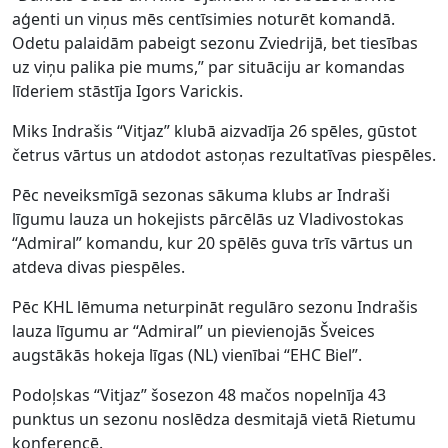
aģenti un viņus mēs centīsimies noturēt komandā.
Odetu palaidām pabeigt sezonu Zviedrijā, bet tiesības
uz viņu palika pie mums,” par situāciju ar komandas
līderiem stāstīja Igors Varickis.
Miks Indrašis “Vitjaz” klubā aizvadīja 26 spēles, gūstot
četrus vārtus un atdodot astoņas rezultatīvas piespēles.
Pēc neveiksmīgā sezonas sākuma klubs ar Indraši
līgumu lauza un hokejists pārcēlās uz Vladivostokas
“Admiral” komandu, kur 20 spēlēs guva trīs vārtus un
atdeva divas piespēles.
Pēc KHL lēmuma neturpināt regulāro sezonu Indrašis
lauza līgumu ar “Admiral” un pievienojās Šveices
augstākās hokeja līgas (NL) vienībai “EHC Biel”.
Podoļskas “Vitjaz” šosezon 48 mačos nopelnīja 43
punktus un sezonu noslēdza desmitajā vietā Rietumu
konferencē.