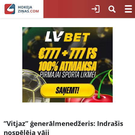
“Vitjaz” ģenerālmenedžeris: Indrašis
nospēlēja vāji