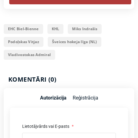
EHC Biel-Bienne
KHL
Miks Indrašis
Podoļskas Vitjaz
Šveices hokeja līga (NL)
Vladivostokas Admiral
KOMENTĀRI (0)
Autorizācija
Reģistrācija
Lietotājvārds vai E-pasts
*