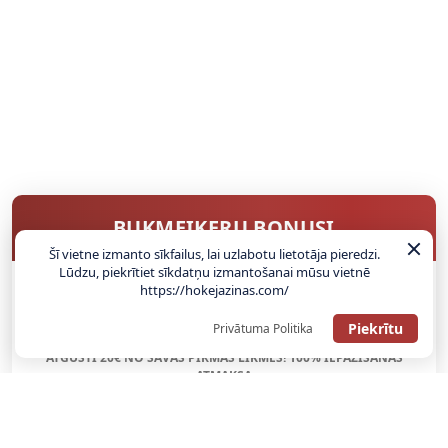
BUKMEIKERU BONUSI
Šī vietne izmanto sīkfailus, lai uzlabotu lietotāja pieredzi.
Lūdzu, piekrītiet sīkdatņu izmantošanai mūsu vietnē
https://hokejazinas.com/
SAŅEMT BONUSU
Piekrītu
Privātuma Politika
ATGŪSTI 20€ NO SAVAS PIRMĀS LIKMES! 100% IEPAZĪŠANĀS
ATMAKSA
SAŅEMT BONUSU