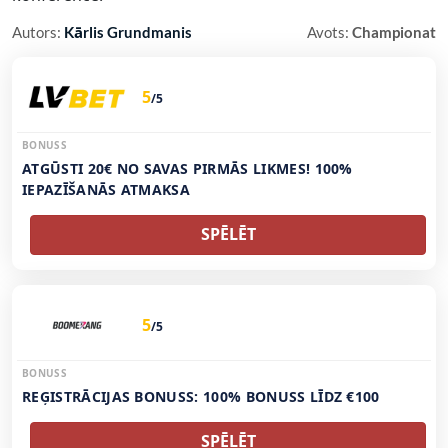
Autors:
Kārlis Grundmanis
Avots:
Championat
5
/5
BONUSS
ATGŪSTI 20€ NO SAVAS PIRMĀS LIKMES! 100%
IEPAZĪŠANĀS ATMAKSA
SPĒLĒT
5
/5
BONUSS
REĢISTRĀCIJAS BONUSS: 100% BONUSS LĪDZ €100
SPĒLĒT