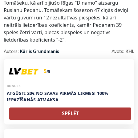
Tomāšeku, kā arī bijiušo Rīgas “Dinamo” aizsargu
Ruslanu Pedanu. Tomāšekam šosezon 47 cīņās deviņi
vārtu guvumi un 12 rezultatīvas piespēles, kā arī
neitrāls lietderības koeficients, kamēr Pedanam 39
spēlēs četri vārti, piecas piespēles un negatīvs
lietderības koeficients “-2”.
Autors:
Kārlis Grundmanis
Avots:
KHL
5
/5
BONUSS
ATGŪSTI 20€ NO SAVAS PIRMĀS LIKMES! 100%
IEPAZĪŠANĀS ATMAKSA
SPĒLĒT