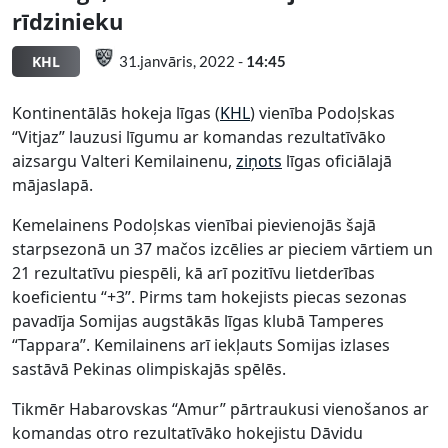
rīdzinieku
KHL
31.janvāris, 2022 -
14:45
Kontinentālās hokeja līgas (
KHL
) vienība Podoļskas
“Vitjaz” lauzusi līgumu ar komandas rezultatīvāko
aizsargu Valteri Kemilainenu,
ziņots
līgas oficiālajā
mājaslapā.
Kemelainens Podoļskas vienībai pievienojās šajā
starpsezonā un 37 mačos izcēlies ar pieciem vārtiem un
21 rezultatīvu piespēli, kā arī pozitīvu lietderības
koeficientu “+3”. Pirms tam hokejists piecas sezonas
pavadīja Somijas augstākās līgas klubā Tamperes
“Tappara”. Kemilainens arī iekļauts Somijas izlases
sastāvā Pekinas olimpiskajās spēlēs.
Tikmēr Habarovskas “Amur” pārtraukusi vienošanos ar
komandas otro rezultatīvāko hokejistu Dāvidu