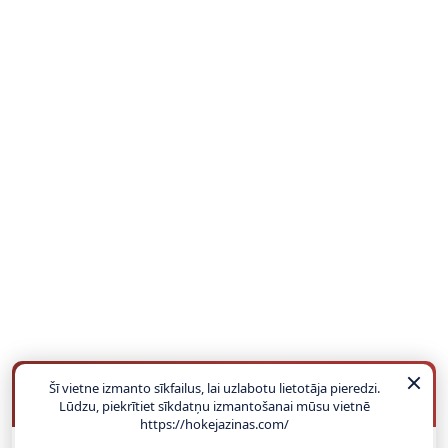
Šī vietne izmanto sīkfailus, lai uzlabotu lietotāja pieredzi.
BUKMEIKERU BONUSI
Lūdzu, piekrītiet sīkdatņu izmantošanai mūsu vietnē
https://hokejazinas.com/