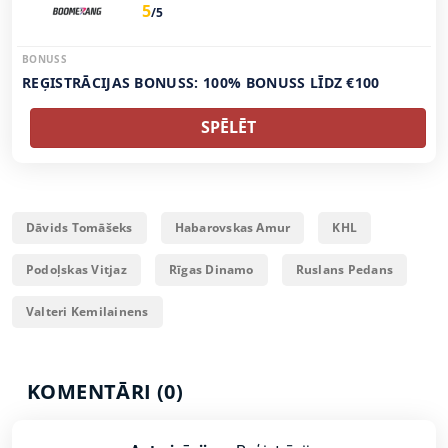
5
/5
BONUSS
REĢISTRĀCIJAS BONUSS: 100% BONUSS LĪDZ €100
SPĒLĒT
Dāvids Tomāšeks
Habarovskas Amur
KHL
Podoļskas Vitjaz
Rīgas Dinamo
Ruslans Pedans
Valteri Kemilainens
KOMENTĀRI (0)