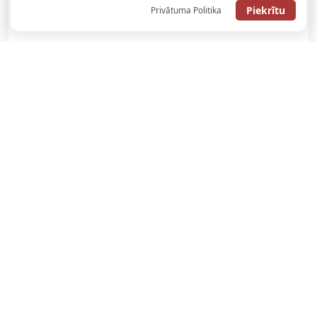
Piekrītu
Privātuma Politika
SAŅEMT BONUSU
ATGŪSTI 20€ NO SAVAS PIRMĀS LIKMES! 100% IEPAZĪŠANĀS
ATMAKSA
SAŅEMT BONUSU
REĢISTRĀCIJAS BONUSS: 100% BONUSS LĪDZ €500
SAŅEMT BONUSU
Bonuss 100% līdz €100
SAŅEMT BONUSU
SAŅEM LĪDZ 130€ LIKMĒS BEZ RISKA