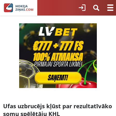
Ufas uzbrucējs kļūst par rezultatīvāko
somu spēlētāju KHL