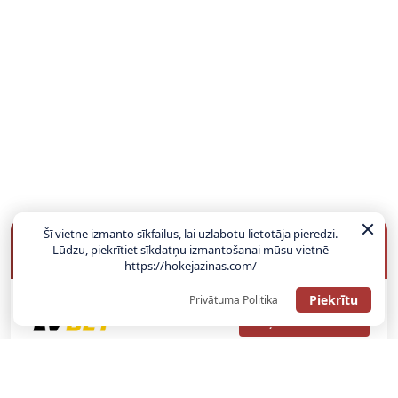
Šī vietne izmanto sīkfailus, lai uzlabotu lietotāja pieredzi.
BUKMEIKERU BONUSI
Lūdzu, piekrītiet sīkdatņu izmantošanai mūsu vietnē
https://hokejazinas.com/
Piekrītu
Privātuma Politika
SAŅEMT BONUSU
ATGŪSTI 20€ NO SAVAS PIRMĀS LIKMES! 100% IEPAZĪŠANĀS
ATMAKSA