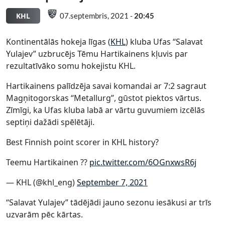
KHL
07.septembris, 2021 -
20:45
Kontinentālās hokeja līgas (
KHL
) kluba Ufas “Salavat
Yulajev” uzbrucējs Tēmu Hartikainens kļuvis par
rezultatīvāko somu hokejistu KHL.
Hartikainens palīdzēja savai komandai ar 7:2 sagraut
Magņitogorskas “Metallurg”, gūstot piektos vārtus.
Zīmīgi, ka Ufas kluba labā ar vārtu guvumiem izcēlās
septiņi dažādi spēlētāji.
Best Finnish point scorer in KHL history?
Teemu Hartikainen ??
pic.twitter.com/6OGnxwsR6j
— KHL (@khl_eng)
September 7, 2021
“Salavat Yulajev” tādējādi jauno sezonu iesākusi ar trīs
uzvarām pēc kārtas.