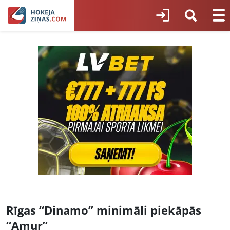
Rīgas “Dinamo” minimāli piekāpās
“Amur”