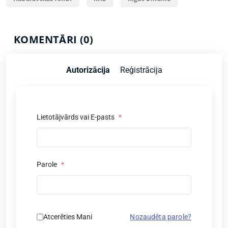
KOMENTĀRI (0)
Autorizācija
Reģistrācija
Lietotājvārds vai E-pasts
*
Parole
*
Atcerēties Mani
Nozaudēta parole?