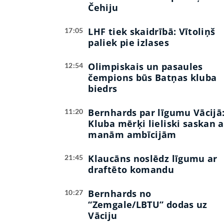
Čehiju
LHF tiek skaidrībā: Vītoliņš
17:05
paliek pie izlases
Olimpiskais un pasaules
12:54
čempions būs Batņas kluba
biedrs
Bernhards par līgumu Vācijā
11:20
Kluba mērķi lieliski saskan a
manām ambīcijām
Klaucāns noslēdz līgumu ar
21:45
draftēto komandu
Bernhards no
10:27
“Zemgale/LBTU” dodas uz
Vāciju