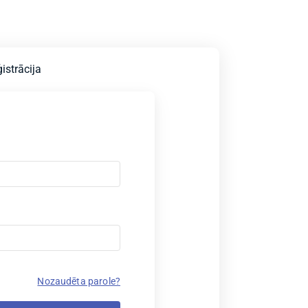
istrācija
Nozaudēta parole?