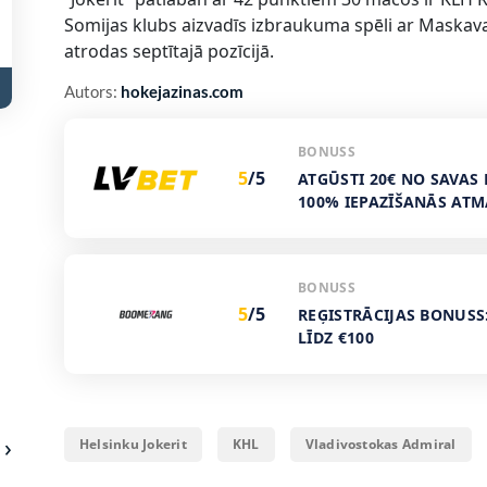
Somijas klubs aizvadīs izbraukuma spēli ar Maskava
atrodas septītajā pozīcijā.
Autors:
hokejazinas.com
BONUSS
5
/5
ATGŪSTI 20€ NO SAVAS 
100% IEPAZĪŠANĀS AT
BONUSS
5
/5
REĢISTRĀCIJAS BONUSS
LĪDZ €100
Helsinku Jokerit
KHL
Vladivostokas Admiral