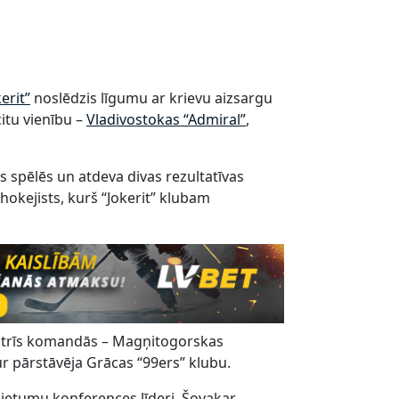
erit”
noslēdzis līgumu ar krievu aizsargu
itu vienību –
Vladivostokas “Admiral”
,
s spēlēs un atdeva divas rezultatīvas
 hokejists, kurš “Jokerit” klubam
ja trīs komandās – Magņitogorskas
kur pārstāvēja Grācas “99ers” klubu.
Rietumu konferences līderi. Šovakar