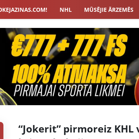
OKEJAZINAS.COM!
NHL
MŪSĒJIE ĀRZEMĒS
S IZLASE
EIROPA
LVBET BONUSI
JAUNA
U HOKEJS
BLOGI
INTERVIJAS
TOTALIZAT
ZATORU BONUSI
VISAS ZIŅAS
“Jokerit” pirmoreiz KHL 