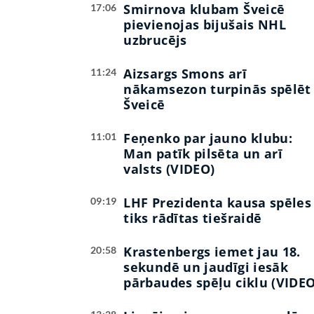
Smirnova klubam Šveicē
17:06
pievienojas bijušais NHL
uzbrucējs
Aizsargs Smons arī
11:24
nākamsezon turpinās spēlēt
Šveicē
Feņenko par jauno klubu:
11:01
Man patīk pilsēta un arī
valsts (VIDEO)
LHF Prezidenta kausa spēles
09:19
tiks rādītas tiešraidē
Krastenbergs iemet jau 18.
20:58
sekundē un jaudīgi iesāk
pārbaudes spēļu ciklu (VIDEO