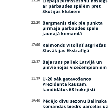
Liepāja pirmssezonu noslēgs
13:28
ar pārbaudes spēlēm pret
Skotijas klubiem
Bergmanis tiek pie punkta
22:20
pirmajā pārbaudes spēlē
jaunajā komandā
Raimonds Vītoliņš atgriežas
17:55
Slovākijas Ekstralīgā
Bajaruns paliek Latvijā un
12:37
pievienojas vicečempioniem
U-20 sāk gatavošanos
11:39
Prezidenta kausam,
kandidātos 68 hokejisti
Pēdējo divu sezonu Balinska
19:40
komandas biedrs pārceļas u