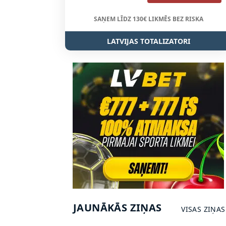
SAŅEM LĪDZ 130€ LIKMĒS BEZ RISKA
LATVIJAS TOTALIZATORI
JAUNĀKĀS ZIŅAS
VISAS ZIŅAS