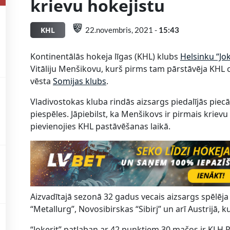
krievu hokejistu
KHL
22.novembris, 2021 -
15:43
Kontinentālās hokeja līgas (KHL) klubs
Helsinku “Jok
Vitāliju Menšikovu, kurš pirms tam pārstāvēja KHL c
vēsta
Somijas klubs
.
Vladivostokas kluba rindās aizsargs piedalījās piecā
piespēles. Jāpiebilst, ka Menšikovs ir pirmais krievu
pievienojies KHL pastāvēšanas laikā.
Aizvadītajā sezonā 32 gadus vecais aizsargs spēlē
“Metallurg”, Novosibirskas “Sibirj” un arī Austrijā, 
“Jokerit” patlaban ar 42 punktiem 30 mačos ir KLH 