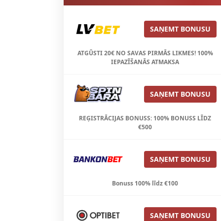
SAŅEMT BONUSU
ATGŪSTI 20€ NO SAVAS PIRMĀS LIKMES! 100%
IEPAZĪŠANĀS ATMAKSA
SAŅEMT BONUSU
REĢISTRĀCIJAS BONUSS: 100% BONUSS LĪDZ
€500
SAŅEMT BONUSU
Bonuss 100% līdz €100
SAŅEMT BONUSU