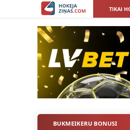
TIKAI H
LATVIJA
SIEVIEŠ
TOTALI
BUKMEIKERU BONUSI