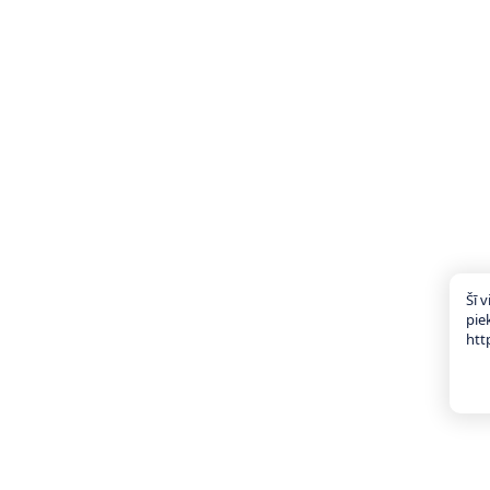
Šī v
pie
htt