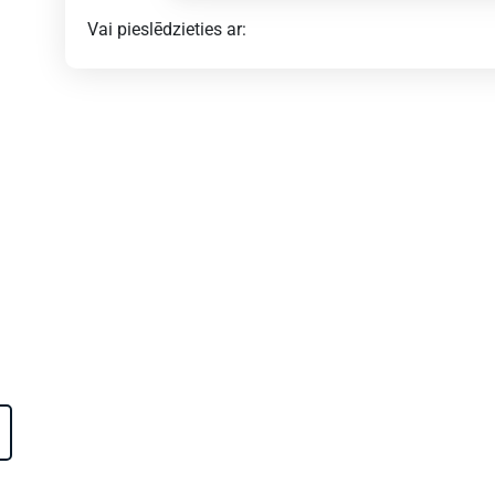
Vai pieslēdzieties ar: