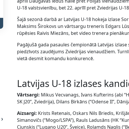
aprīlī Daugavas ledus hallē pret Polijas vienaudžiem
U-18 valstsvienību, bet 22. aprīlī pret Zviedrijas U-18 
Šajā sezonā darbā ar Latvijas U-18 hokeja izlase So
Maksims Širokovs un vārtsargu treneris Edgars Lūsi
rūpēsies Raivis Miezāns, bet video trenera pienākum
Pagājušā gada pasaules čempionātā Latvijas izlase sp
piedzīvots zaudējums Zviedrijas vienaudžiem. Turnīr
vietā desmit komandu konkurencē.
Latvijas U-18 izlases kand
Vārtsargi:
Mikus Vecvanags, Ivans Kufterins (abi “HS
SK J20”, Zviedrija), Dilans Birkāns (“Odense II”, Dānij
Aizsargi:
Krists Retenais, Oskars Nils Briedis, Krišjān
Simanovičs (“Mogo/LSPA”), Rauls Ladusāns (HK “Kurbad
Cjunskis (“Lugano U20”, Šveice), Rolamds Naglis (“Be