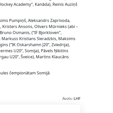
a Hockey Academy”, Kanāda), Reinis Auziņš
ksims Pumpiņš, Aleksandrs Zaprivoda,
”), Kristers Ansons, Olivers Mūrnieks (abi –
Bruno Osmanis, (“IF Bjorkloven”,
ja), Markuss Kristians Sieradzkis, Maksims
lugins (“IK Oskarshamn J20”, Zviedrija),
Hermes U20”, Somija), Pāvels Ņikitins
urgau U20”, Šveice), Martins Klaucāns
asaules čempionātam Somijā
Avots:
LHF