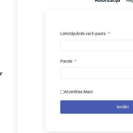
Autorizācija
Reģ
Lietotājvārds vai E-pasts
*
Parole
*
:
r
Atcerēties Mani
Ienākt