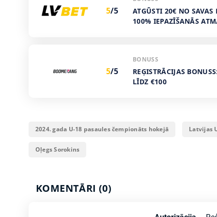
5
/5
ATGŪSTI 20€ NO SAVAS 
100% IEPAZĪŠANĀS AT
BONUSS
5
/5
REĢISTRĀCIJAS BONUSS
LĪDZ €100
2024. gada U-18 pasaules čempionāts hokejā
Latvijas 
Oļegs Sorokins
KOMENTĀRI (0)
z