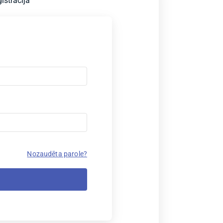
istrācija
Nozaudēta parole?