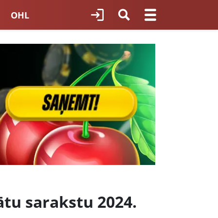
OHL
TNES HOKEJS
ORI LATVIJĀ
tu sarakstu 2024.