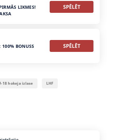
SPĒLĒT
PIRMĀS LIKMES!
MAKSA
SPĒLĒT
: 100% BONUSS
U-18 hokeja izlase
LHF