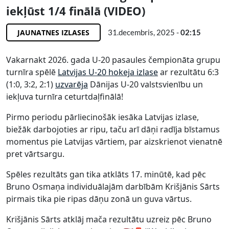
iekļūst 1/4 finālā (VIDEO)
JAUNATNES IZLASES
31.decembris, 2025 -
02:15
Vakarnakt 2026. gada U-20 pasaules čempionāta grupu
turnīra spēlē
Latvijas U-20 hokeja izlase
ar rezultātu 6:3
(1:0, 3:2, 2:1)
uzvarēja
Dānijas U-20 valstsvienību un
iekļuva turnīra ceturtdaļfinālā!
Pirmo periodu pārliecinošāk iesāka Latvijas izlase,
biežāk darbojoties ar ripu, taču arī dāņi radīja bīstamus
momentus pie Latvijas vārtiem, par aizskrienot vienatnē
pret vārtsargu.
Spēles rezultāts gan tika atklāts 17. minūtē, kad pēc
Bruno Osmaņa individuālajām darbībām Krišjānis Sārts
pirmais tika pie ripas dāņu zonā un guva vārtus.
Krišjānis Sārts atklāj mača rezultātu uzreiz pēc Bruno