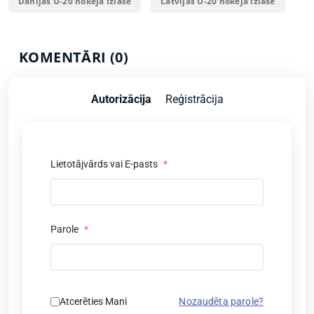
Dānijas U-20 hokeja izlase
Latvijas U-20 hokeja izlase
KOMENTĀRI (0)
Autorizācija
Reģistrācija
Lietotājvārds vai E-pasts
*
Parole
*
Atcerēties Mani
Nozaudēta parole?