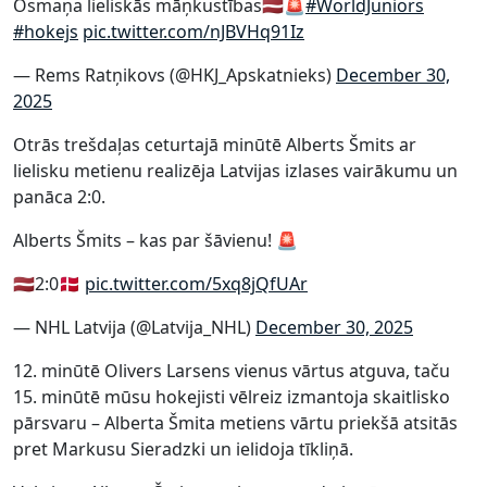
Osmaņa lieliskās māņkustības🇱🇻🚨
#WorldJuniors
#hokejs
pic.twitter.com/nJBVHq91Iz
— Rems Ratņikovs (@HKJ_Apskatnieks)
December 30,
2025
Otrās trešdaļas ceturtajā minūtē Alberts Šmits ar
lielisku metienu realizēja Latvijas izlases vairākumu un
panāca 2:0.
Alberts Šmits – kas par šāvienu! 🚨
🇱🇻2:0🇩🇰
pic.twitter.com/5xq8jQfUAr
— NHL Latvija (@Latvija_NHL)
December 30, 2025
12. minūtē Olivers Larsens vienus vārtus atguva, taču
15. minūtē mūsu hokejisti vēlreiz izmantoja skaitlisko
pārsvaru – Alberta Šmita metiens vārtu priekšā atsitās
pret Markusu Sieradzki un ielidoja tīkliņā.