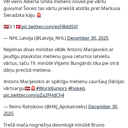
Vēl viens Alberta Šmita metiens noved pie vārtu
guvuma! Šoreiz tas vārtu priekšā atsitās pret Markusa
Sieradzka kāju 🚨
🇱🇻3:1🇩🇰
pic.twitter.com/esFi8ddSVl
— NHL Latvija (@Latvija_NHL)
December 30, 2025
Nepilnas divas minūtes vēlāk Antons Macijevskis ar
jaudīgu plaukstas metienu guva ceturtos latviešu
vārtus, taču 19. minūtē Viljams Bungārds tika pie otrā
dāņu precīzā metiena.
Antons Macijevskis ar spēcīgu metienu cauršauj Dānijas
vārtsargu🇱🇻🚨
#WorldJuniors
#hokejs
pic.twitter.com/pZa2FHdCh4
— Rems Ratņikovs (@HKJ_Apskatnieks)
December 30,
2025
Trešā mača nogriežņa desmitajā minūtē Bruno