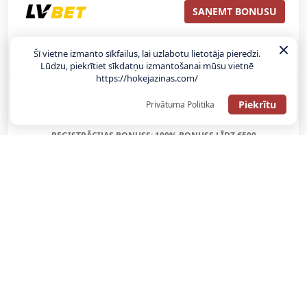
SAŅEMT BONUSU
ATGŪSTI 20€ NO SAVAS PIRMĀS LIKMES! 100% IEPAZĪŠANĀS
Šī vietne izmanto sīkfailus, lai uzlabotu lietotāja pieredzi.
ATMAKSA
Lūdzu, piekrītiet sīkdatņu izmantošanai mūsu vietnē
https://hokejazinas.com/
SAŅEMT BONUSU
Piekrītu
Privātuma Politika
REĢISTRĀCIJAS BONUSS: 100% BONUSS LĪDZ €500
SAŅEMT BONUSU
Bonuss 100% līdz €100
SAŅEMT BONUSU
SAŅEM LĪDZ 130€ LIKMĒS BEZ RISKA