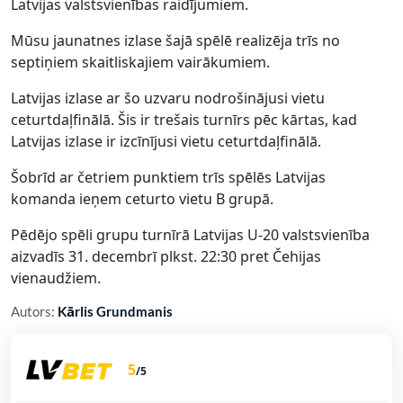
Latvijas valstsvienības raidījumiem.
Mūsu jaunatnes izlase šajā spēlē realizēja trīs no
septiņiem skaitliskajiem vairākumiem.
Latvijas izlase ar šo uzvaru nodrošinājusi vietu
ceturtdaļfinālā. Šis ir trešais turnīrs pēc kārtas, kad
Latvijas izlase ir izcīnījusi vietu ceturtdaļfinālā.
Šobrīd ar četriem punktiem trīs spēlēs Latvijas
komanda ieņem ceturto vietu B grupā.
Pēdējo spēli grupu turnīrā Latvijas U-20 valstsvienība
aizvadīs 31. decembrī plkst. 22:30 pret Čehijas
vienaudžiem.
Autors:
Kārlis Grundmanis
5
/5