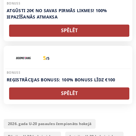
BONUSS
ATGŪSTI 20€ NO SAVAS PIRMĀS LIKMES! 100%
IEPAZĪŠANĀS ATMAKSA
SPĒLĒT
5
/5
BONUSS
REĢISTRĀCIJAS BONUSS: 100% BONUSS LĪDZ €100
SPĒLĒT
2026. gada U-20 pasaules čempionāts hokejā