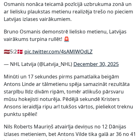
Osmanis nonāca teicamā pozīcijā uzbrukuma zonā un
ar lielisku plaukstas metienu realizēja trešo no pieciem
Latvijas izlases vairākumiem.
Bruno Osmanis demonstrē lielisko metienu, Latvijas
vairākums turpina rullēt! 🚨
🇱🇻5:2🇩🇰
pic.twitter.com/4sAMlWOdLZ
— NHL Latvija (@Latvija_NHL)
December 30, 2025
Minūti un 17 sekundes pirms pamatlaika beigām
Antons Linde ar tālmetienu spēja samazināt rezultāta
starpību līdz divām ripām, tomēr atlikušo pārsvaru
mūsu hokejisti noturēja. Pēdējā sekundē Kristers
Ansons ieraidīja ripu arī tukšos vārtos, pieliekot treknu
punktu spēlei!
Nils Roberts Mauriņš atvairīja deviņus no 12 Dānijas
izlases metieniem, bet Antons Vilde tika galā ar 36 no 41