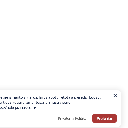
ietne izmanto sīkfailus, lai uzlabotu lietotāja pieredzi. Lūdzu,
krītiet sīkdatņu izmantošanai mūsu vietnē
ps://hokejazinas.com/
Piekrītu
Privātuma Politika