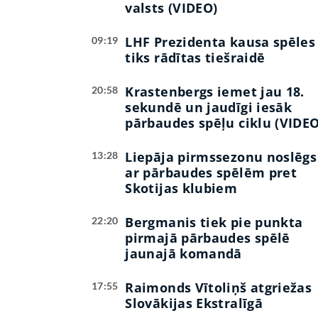
valsts (VIDEO)
LHF Prezidenta kausa spēles
09:19
tiks rādītas tiešraidē
Krastenbergs iemet jau 18.
20:58
sekundē un jaudīgi iesāk
pārbaudes spēļu ciklu (VIDEO
Liepāja pirmssezonu noslēgs
13:28
ar pārbaudes spēlēm pret
Skotijas klubiem
Bergmanis tiek pie punkta
22:20
pirmajā pārbaudes spēlē
jaunajā komandā
Raimonds Vītoliņš atgriežas
17:55
Slovākijas Ekstralīgā