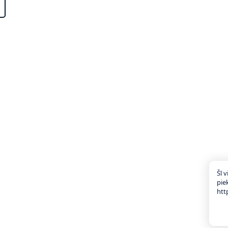
Šī v
pie
htt