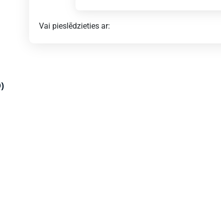
Vai pieslēdzieties ar:
)