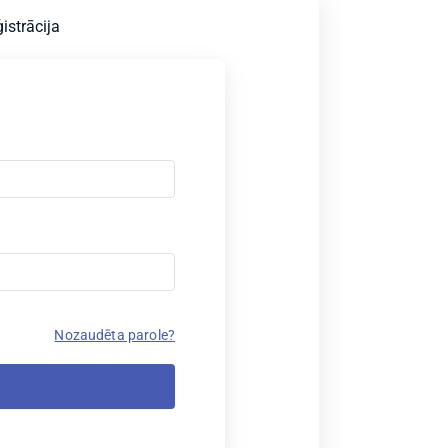
istrācija
Nozaudēta parole?