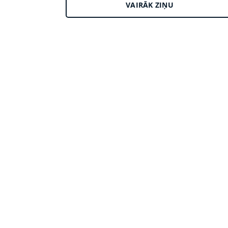
VAIRĀK ZIŅU