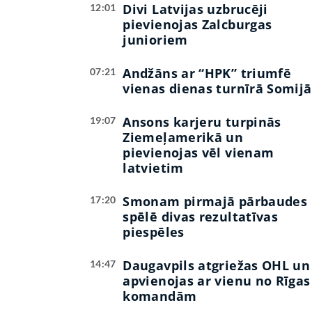
Divi Latvijas uzbrucēji
12:01
pievienojas Zalcburgas
junioriem
Andžāns ar “HPK” triumfē
07:21
vienas dienas turnīrā Somijā
Ansons karjeru turpinās
19:07
Ziemeļamerikā un
pievienojas vēl vienam
latvietim
Smonam pirmajā pārbaudes
17:20
spēlē divas rezultatīvas
piespēles
Daugavpils atgriežas OHL un
14:47
apvienojas ar vienu no Rīgas
komandām