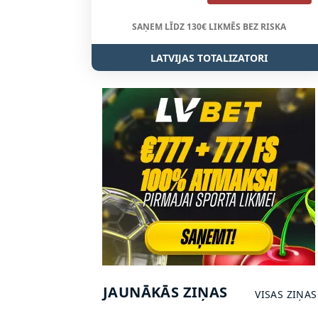
SAŅEM LĪDZ 130€ LIKMĒS BEZ RISKA
LATVIJAS TOTALIZATORI
JAUNĀKĀS ZIŅAS
VISAS ZIŅAS