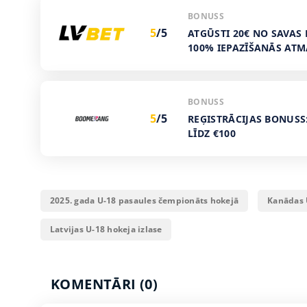
BONUSS
5
/5
ATGŪSTI 20€ NO SAVAS 
100% IEPAZĪŠANĀS AT
BONUSS
5
/5
REĢISTRĀCIJAS BONUSS
LĪDZ €100
2025. gada U-18 pasaules čempionāts hokejā
Kanādas U
Latvijas U-18 hokeja izlase
KOMENTĀRI (0)