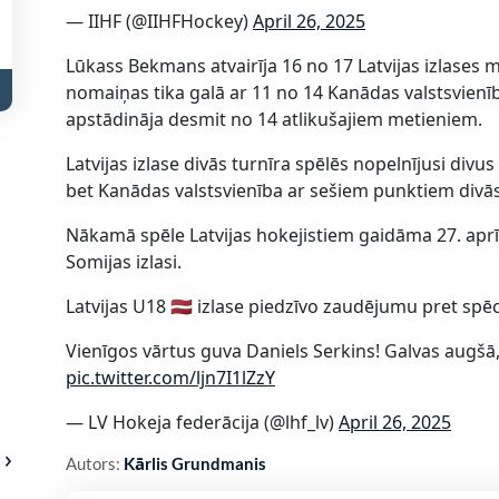
— IIHF (@IIHFHockey)
April 26, 2025
Lūkass Bekmans atvairīja 16 no 17 Latvijas izlases 
nomaiņas tika galā ar 11 no 14 Kanādas valstsvien
apstādināja desmit no 14 atlikušajiem metieniem.
Latvijas izlase divās turnīra spēlēs nopelnījusi divu
bet Kanādas valstsvienība ar sešiem punktiem divās
Nākamā spēle Latvijas hokejistiem gaidāma 27. aprīlī 
Somijas izlasi.
Latvijas U18 🇱🇻 izlase piedzīvo zaudējumu pret spēc
Vienīgos vārtus guva Daniels Serkins! Galvas augšā
pic.twitter.com/ljn7I1lZzY
— LV Hokeja federācija (@lhf_lv)
April 26, 2025
Autors:
Kārlis Grundmanis