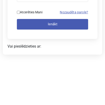
Atcerēties Mani
Nozaudēta parole?
Ienākt
Vai pieslēdzieties ar: