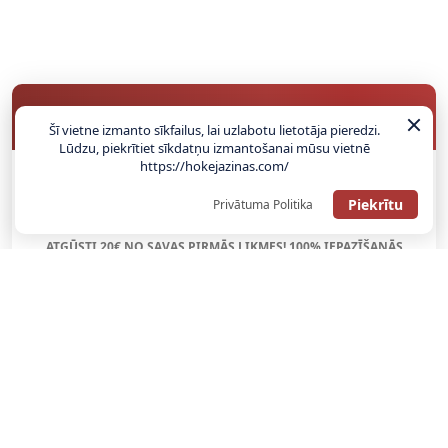
BUKMEIKERU BONUSI
Šī vietne izmanto sīkfailus, lai uzlabotu lietotāja pieredzi.
Lūdzu, piekrītiet sīkdatņu izmantošanai mūsu vietnē
https://hokejazinas.com/
SAŅEMT BONUSU
Piekrītu
Privātuma Politika
ATGŪSTI 20€ NO SAVAS PIRMĀS LIKMES! 100% IEPAZĪŠANĀS
ATMAKSA
SAŅEMT BONUSU
REĢISTRĀCIJAS BONUSS: 100% BONUSS LĪDZ €500
SAŅEMT BONUSU