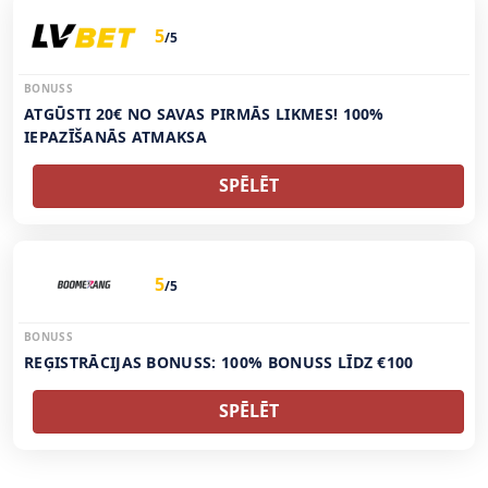
5
/5
BONUSS
ATGŪSTI 20€ NO SAVAS PIRMĀS LIKMES! 100%
IEPAZĪŠANĀS ATMAKSA
SPĒLĒT
5
/5
BONUSS
REĢISTRĀCIJAS BONUSS: 100% BONUSS LĪDZ €100
SPĒLĒT