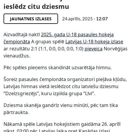
ieslēdz citu dziesmu
JAUNATNES IZLASES
24.aprīlis, 2025 -
12:07
Aizvadītajā naktī
2025. gada U-18 pasaules hokeja
čempionāta
A grupas spēlē
Latvijas U-18 hokeja izlase
ar rezultātu 2:1 (1:1, 0:0, 0:0, 0:0, 1:0)
pieveica
Norvēģijas
vienaudžus.
Pēc spēles pieņems skandināt uzvarētāja himnu.
Šoreiz pasaules čempionāta organizatori pieļāva kļūdu,
Latvijas himnas vietā ieslēdzot citu latviešu dziesmu
“Dzelzsgriezējs”, kuru izpilda grupa “Līvi”.
Dziesma skanēja gandrīz vienu minūti, pēc tam tika
pārtraukta.
Nākamā spēle Latvijas hokejistiem gaidāma 26. aprīlī
plkst. 03:00 pēc Latvijas laika pret Kanādas izlasi.