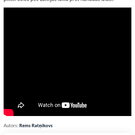
Autors:
Rems Ratņikovs