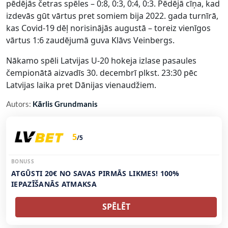
pēdējās četras spēles – 0:8, 0:3, 0:4, 0:3. Pēdējā cīņa, kad
izdevās gūt vārtus pret somiem bija 2022. gada turnīrā,
kas Covid-19 dēļ norisinājās augustā – toreiz vienīgos
vārtus 1:6 zaudējumā guva Klāvs Veinbergs.
Nākamo spēli Latvijas U-20 hokeja izlase pasaules
čempionātā aizvadīs 30. decembrī plkst. 23:30 pēc
Latvijas laika pret Dānijas vienaudžiem.
Autors:
Kārlis Grundmanis
5
/5
BONUSS
ATGŪSTI 20€ NO SAVAS PIRMĀS LIKMES! 100%
IEPAZĪŠANĀS ATMAKSA
SPĒLĒT