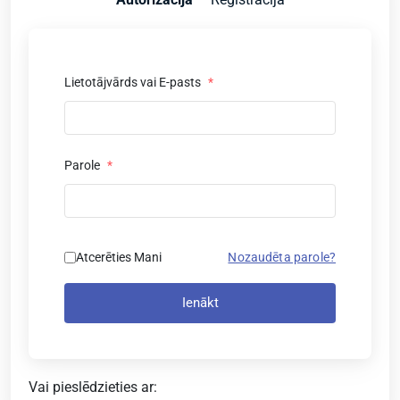
Lietotājvārds vai E-pasts
*
Parole
*
Atcerēties Mani
Nozaudēta parole?
Ienākt
Vai pieslēdzieties ar: