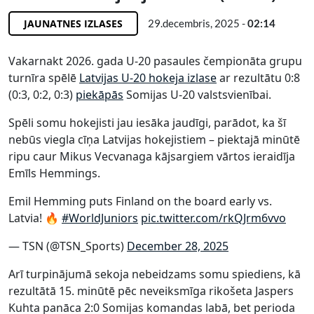
JAUNATNES IZLASES
29.decembris, 2025 -
02:14
Vakarnakt 2026. gada U-20 pasaules čempionāta grupu
turnīra spēlē
Latvijas U-20 hokeja izlase
ar rezultātu 0:8
(0:3, 0:2, 0:3)
piekāpās
Somijas U-20 valstsvienībai.
Spēli somu hokejisti jau iesāka jaudīgi, parādot, ka šī
nebūs viegla cīņa Latvijas hokejistiem – piektajā minūtē
ripu caur Mikus Vecvanaga kājsargiem vārtos ieraidīja
Emīls Hemmings.
Emil Hemming puts Finland on the board early vs.
Latvia! 🔥
#WorldJuniors
pic.twitter.com/rkQJrm6vvo
— TSN (@TSN_Sports)
December 28, 2025
Arī turpinājumā sekoja nebeidzams somu spiediens, kā
rezultātā 15. minūtē pēc neveiksmīga rikošeta Jaspers
Kuhta panāca 2:0 Somijas komandas labā, bet perioda