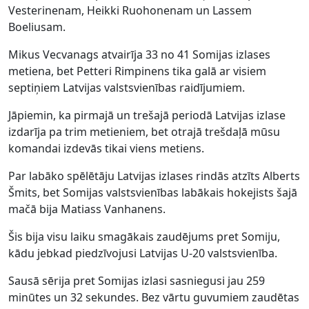
Vesterinenam, Heikki Ruohonenam un Lassem
Boeliusam.
Mikus Vecvanags atvairīja 33 no 41 Somijas izlases
metiena, bet Petteri Rimpinens tika galā ar visiem
septiņiem Latvijas valstsvienības raidījumiem.
Jāpiemin, ka pirmajā un trešajā periodā Latvijas izlase
izdarīja pa trim metieniem, bet otrajā trešdaļā mūsu
komandai izdevās tikai viens metiens.
Par labāko spēlētāju Latvijas izlases rindās atzīts Alberts
Šmits, bet Somijas valstsvienības labākais hokejists šajā
mačā bija Matiass Vanhanens.
Šis bija visu laiku smagākais zaudējums pret Somiju,
kādu jebkad piedzīvojusi Latvijas U-20 valstsvienība.
Sausā sērija pret Somijas izlasi sasniegusi jau 259
minūtes un 32 sekundes. Bez vārtu guvumiem zaudētas