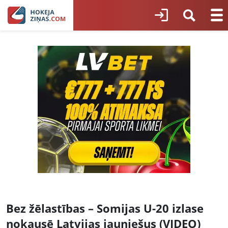
Bez žēlastības – Somijas U-20 izlase
nokausē Latvijas jauniešus (VIDEO)