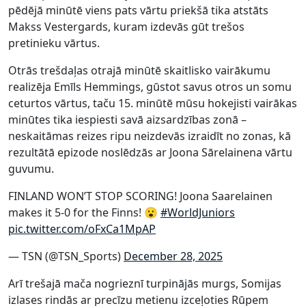
pēdējā minūtē viens pats vārtu priekšā tika atstāts
Makss Vestergards, kuram izdevās gūt trešos
pretinieku vārtus.
Otrās trešdaļas otrajā minūtē skaitlisko vairākumu
realizēja Emīls Hemmings, gūstot savus otros un somu
ceturtos vārtus, taču 15. minūtē mūsu hokejisti vairākas
minūtes tika iespiesti savā aizsardzības zonā –
neskaitāmas reizes ripu neizdevās izraidīt no zonas, kā
rezultātā epizode noslēdzās ar Joona Sārelainena vārtu
guvumu.
FINLAND WON’T STOP SCORING! Joona Saarelainen
makes it 5-0 for the Finns! 😮
#WorldJuniors
pic.twitter.com/oFxCa1MpAP
— TSN (@TSN_Sports)
December 28, 2025
Arī trešajā mača nogrieznī turpinājās murgs, Somijas
izlases rindās ar precīzu metienu izceļoties Rūpem