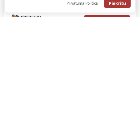
ATMAKSA
Piekrītu
Privātuma Politika
SAŅEMT BONUSU
REĢISTRĀCIJAS BONUSS: 100% BONUSS LĪDZ €500
SAŅEMT BONUSU
Bonuss 100% līdz €100
SAŅEMT BONUSU
SAŅEM LĪDZ 130€ LIKMĒS BEZ RISKA
LATVIJAS TOTALIZATORI