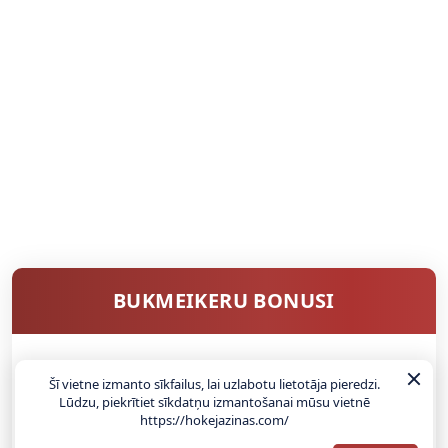
BUKMEIKERU BONUSI
SAŅEMT BONUSU
Šī vietne izmanto sīkfailus, lai uzlabotu lietotāja pieredzi.
Lūdzu, piekrītiet sīkdatņu izmantošanai mūsu vietnē
https://hokejazinas.com/
ATGŪSTI 20€ NO SAVAS PIRMĀS LIKMES! 100% IEPAZĪŠANĀS