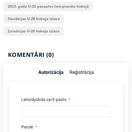
2025. gada U-20 pasaules čempionāts hokejā
Slovākijas U-20 hokeja izlase
Zviedrijas U-20 hokeja izlase
KOMENTĀRI (0)
Autorizācija
Reģistrācija
Lietotājvārds vai E-pasts
*
Parole
*