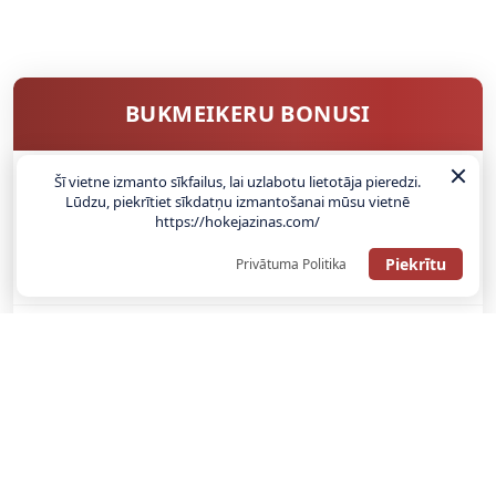
BUKMEIKERU BONUSI
Šī vietne izmanto sīkfailus, lai uzlabotu lietotāja pieredzi.
Lūdzu, piekrītiet sīkdatņu izmantošanai mūsu vietnē
SAŅEMT BONUSU
https://hokejazinas.com/
ATGŪSTI 20€ NO SAVAS PIRMĀS LIKMES! 100% IEPAZĪŠANĀS
Piekrītu
Privātuma Politika
ATMAKSA
SAŅEMT BONUSU
REĢISTRĀCIJAS BONUSS: 100% BONUSS LĪDZ €500
SAŅEMT BONUSU