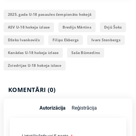
2025. gada U-18 pasaules čempionāts hokejā
ASV U-18 hokeja izlase
Bredijs Mārtins
Drjū Šoks
Džeks Ivankovičs
Filips Ekbergs
Ivars Stenbergs
Kanādas U-18 hokeja izlase
Saša Būmedins
Zviedrijas U-18 hokeja izlase
KOMENTĀRI (0)
Autorizācija
Reģistrācija