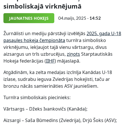
simboliskajā virknējumā
JAUNATNES HOKEJS
04.maijs, 2025 -
14:52
Žurnālisti un mediju pārstāvji izvēlējās
2025. gada U-18
pasaules hokeja čempionāta
turnīra simbolisko
virknējumu, iekļaujot tajā vienu vārtsargu, divus
aizsargus un trīs uzbrucējus,
ziņots
Starptautiskās
Hokeja federācijas (
IIHF
) mājaslapā.
Atgādinām, ka zelta medaļas izcīnīja Kanādas U-18
izlase, sudrabu ieguva Zviedrijas hokejisti, taču ar
bronzu nācās samierināties ASV jauniešiem.
Turnīra simboliskais piecinieks:
Vārtsargs – Džeks Ivankovičs (Kanāda);
Aizsargi – Saša Būmedins (Zviedrija), Drjū Šoks (ASV);