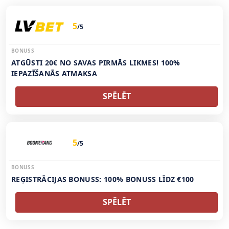
5
/5
BONUSS
ATGŪSTI 20€ NO SAVAS PIRMĀS LIKMES! 100%
IEPAZĪŠANĀS ATMAKSA
SPĒLĒT
5
/5
BONUSS
REĢISTRĀCIJAS BONUSS: 100% BONUSS LĪDZ €100
SPĒLĒT