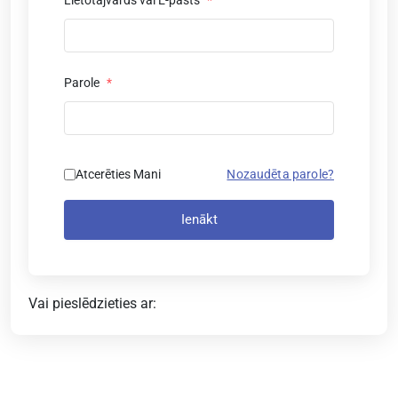
Lietotājvārds vai E-pasts
*
Parole
*
Atcerēties Mani
Nozaudēta parole?
Ienākt
Vai pieslēdzieties ar: