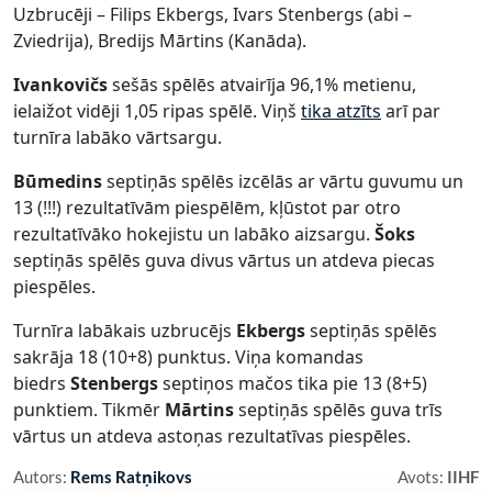
Uzbrucēji – Filips Ekbergs, Ivars Stenbergs (abi –
Zviedrija), Bredijs Mārtins (Kanāda).
Ivankovičs
sešās spēlēs atvairīja 96,1% metienu,
ielaižot vidēji 1,05 ripas spēlē. Viņš
tika atzīts
arī par
turnīra labāko vārtsargu.
Būmedins
septiņās spēlēs izcēlās ar vārtu guvumu un
13 (!!!) rezultatīvām piespēlēm, kļūstot par otro
rezultatīvāko hokejistu un labāko aizsargu.
Šoks
septiņās spēlēs guva divus vārtus un atdeva piecas
piespēles.
Turnīra labākais uzbrucējs
Ekbergs
septiņās spēlēs
sakrāja 18 (10+8) punktus. Viņa komandas
biedrs
Stenbergs
septiņos mačos tika pie 13 (8+5)
punktiem. Tikmēr
Mārtins
septiņās spēlēs guva trīs
vārtus un atdeva astoņas rezultatīvas piespēles.
Autors:
Rems Ratņikovs
Avots:
IIHF