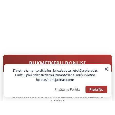
BUKMEIKERU BONUSI
Šī vietne izmanto sīkfailus, lai uzlabotu lietotāja pieredzi.
Lūdzu, piekrītiet sīkdatņu izmantošanai mūsu vietnē
https://hokejazinas.com/
SAŅEMT BONUSU
Piekrītu
Privātuma Politika
ATGŪSTI 20€ NO SAVAS PIRMĀS LIKMES! 100% IEPAZĪŠANĀS
ATMAKSA