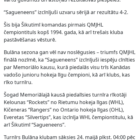
“Sagueneens” izcīnījuši uzvaru sērijā ar rezultātu 4-2.
Šis bija Šikutimī komandas pirmais QMJHL
čempiontituls kopš 1994. gada, kā arī trešais kluba
pastāvēšanas vēsturē.
Bulāna sezona gan vēl nav noslēgusies – triumfs QMJHL
finālā nozīmē, ka “Sagueneens” izcīnījuši iespēju cīnīties
par Memoriālo kausu, kurā piedalās visu trīs Kanādas
vadošo junioru hokeja līgu čempioni, kā arī klubs, kas
rīko turnīru.
Šogad Memoriālajā kausā piedalīsies turnīra rīkotāji
Kelounas “Rockets” no Rietumu hokeja līgas (WHL),
Kičeneras “Rangers” no Ontario hokeja līgas (OHL),
Everetas “Silvertips”, kas izcīnīja WHL čempiontitulu, kā
arī Šikutimī “Sagueneens”.
Turnīrs Bulāna klubam sāksies 24. maijā plkst. 04:00 pēc