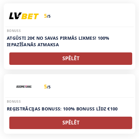
5
/5
BONUSS
ATGŪSTI 20€ NO SAVAS PIRMĀS LIKMES! 100%
IEPAZĪŠANĀS ATMAKSA
SPĒLĒT
5
/5
BONUSS
REĢISTRĀCIJAS BONUSS: 100% BONUSS LĪDZ €100
SPĒLĒT