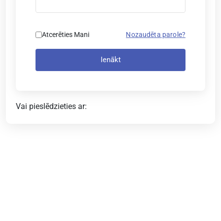
Atcerēties Mani
Nozaudēta parole?
Ienākt
Vai pieslēdzieties ar: