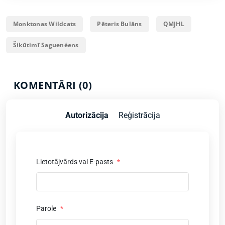
Monktonas Wildcats
Pēteris Bulāns
QMJHL
Šikūtimī Saguenéens
KOMENTĀRI (0)
Autorizācija
Reģistrācija
Lietotājvārds vai E-pasts
*
Parole
*