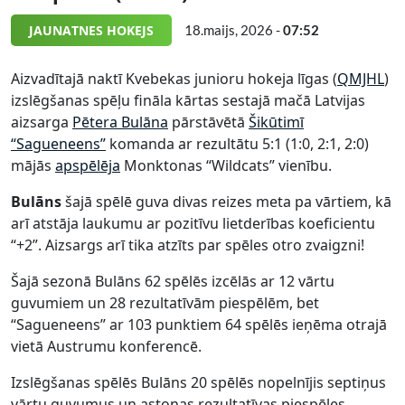
JAUNATNES HOKEJS
18.maijs, 2026 -
07:52
Aizvadītajā naktī Kvebekas junioru hokeja līgas (
QMJHL
)
izslēgšanas spēļu fināla kārtas sestajā mačā Latvijas
aizsarga
Pētera Bulāna
pārstāvētā
Šikūtimī
“Sagueneens”
komanda ar rezultātu 5:1 (1:0, 2:1, 2:0)
mājās
apspēlēja
Monktonas “Wildcats” vienību.
Bulāns
šajā spēlē guva divas reizes meta pa vārtiem, kā
arī atstāja laukumu ar pozitīvu lietderības koeficientu
“+2”. Aizsargs arī tika atzīts par spēles otro zvaigzni!
Šajā sezonā Bulāns 62 spēlēs izcēlās ar 12 vārtu
guvumiem un 28 rezultatīvām piespēlēm, bet
“Sagueneens” ar 103 punktiem 64 spēlēs ieņēma otrajā
vietā Austrumu konferencē.
Izslēgšanas spēlēs Bulāns 20 spēlēs nopelnījis septiņus
vārtu guvumus un astoņas rezultatīvas piespēles.