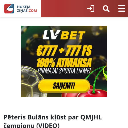
Pēteris Bulāns kļūst par QMJHL
čempionu (VIDEO)