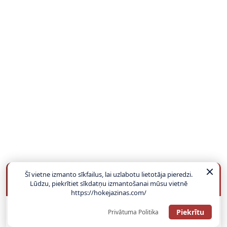
Šī vietne izmanto sīkfailus, lai uzlabotu lietotāja pieredzi.
BUKMEIKERU BONUSI
Lūdzu, piekrītiet sīkdatņu izmantošanai mūsu vietnē
https://hokejazinas.com/
Piekrītu
Privātuma Politika
SAŅEMT BONUSU