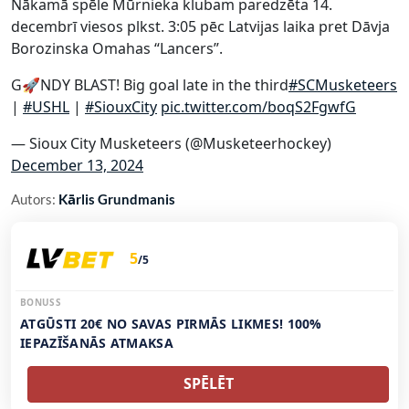
Nākamā spēle Mūrnieka klubam paredzēta 14.
decembrī viesos plkst. 3:05 pēc Latvijas laika pret Dāvja
Borozinska Omahas “Lancers”.
G🚀NDY BLAST! Big goal late in the third
#SCMusketeers
|
#USHL
|
#SiouxCity
pic.twitter.com/boqS2FgwfG
— Sioux City Musketeers (@Musketeerhockey)
December 13, 2024
Autors:
Kārlis Grundmanis
5
/5
BONUSS
ATGŪSTI 20€ NO SAVAS PIRMĀS LIKMES! 100%
IEPAZĪŠANĀS ATMAKSA
SPĒLĒT