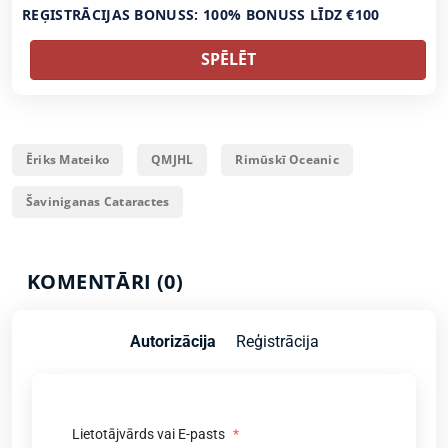
REĢISTRĀCIJAS BONUSS: 100% BONUSS LĪDZ €100
SPĒLĒT
Ēriks Mateiko
QMJHL
Rimūskī Oceanic
Šaviniganas Cataractes
KOMENTĀRI (0)
Autorizācija
Reģistrācija
Lietotājvārds vai E-pasts
*