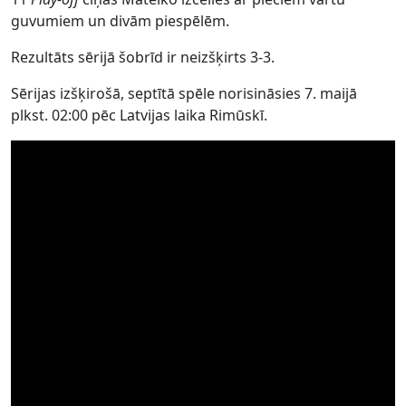
guvumiem un divām piespēlēm.
Rezultāts sērijā šobrīd ir neizšķirts 3-3.
Sērijas izšķirošā, septītā spēle norisināsies 7. maijā
plkst. 02:00 pēc Latvijas laika Rimūskī.