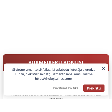
BUKMEIKERU BONUSI
Šī vietne izmanto sīkfailus, lai uzlabotu lietotāja pieredzi.
Lūdzu, piekrītiet sīkdatņu izmantošanai mūsu vietnē
https://hokejazinas.com/
SAŅEMT BONUSU
Piekrītu
Privātuma Politika
ATGŪSTI 20€ NO SAVAS PIRMĀS LIKMES! 100% IEPAZĪŠANĀS
ATMAKSA