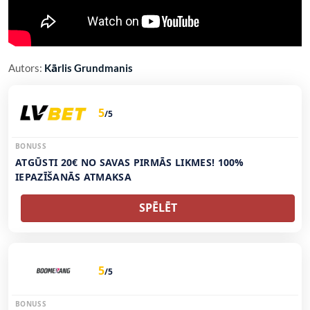
Autors:
Kārlis Grundmanis
5
/5
BONUSS
ATGŪSTI 20€ NO SAVAS PIRMĀS LIKMES! 100%
IEPAZĪŠANĀS ATMAKSA
SPĒLĒT
5
/5
BONUSS