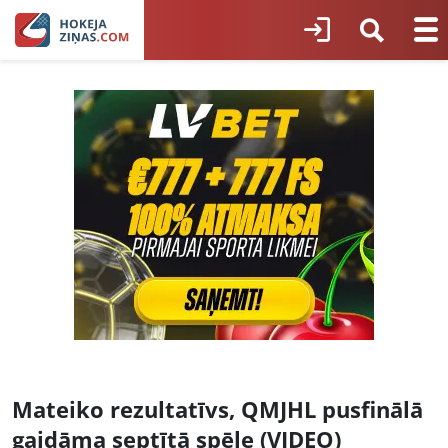
Mateiko rezultatīvs, QMJHL pusfinālā
gaidāma septītā spēle (VIDEO)