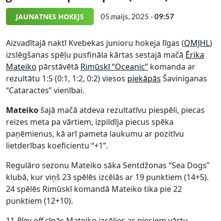
JAUNATNES HOKEJS
05.maijs, 2025 -
09:57
Aizvadītajā naktī Kvebekas junioru hokeja līgas (
QMJHL
)
izslēgšanas spēļu pusfināla kārtas sestajā mačā
Ērika
Mateiko
pārstāvētā
Rimūskī “Oceanic”
komanda ar
rezultātu 1:5 (0:1, 1:2, 0:2) viesos
piekāpās
Šaviniganas
“Cataractes” vienībai.
Mateiko
šajā mačā atdeva rezultatīvu piespēli, piecas
reizes meta pa vārtiem, izpildīja piecus spēka
paņēmienus, kā arī pameta laukumu ar pozitīvu
lietderības koeficientu “+1”.
Regulāro sezonu Mateiko sāka Sentdžonas “Sea Dogs”
klubā, kur viņš 23 spēlēs izcēlās ar 19 punktiem (14+5).
24 spēlēs Rimūskī komandā Mateiko tika pie 22
punktiem (12+10).
11
Play-off
cīņās Mateiko izcēlies ar pieciem vārtu